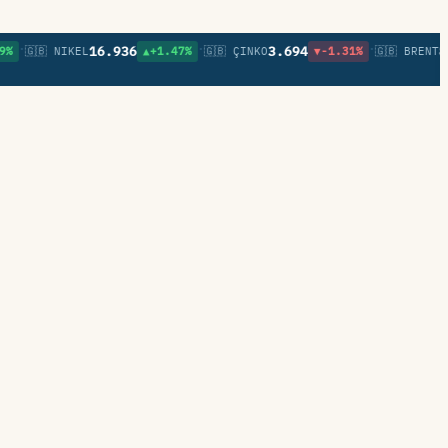
•
•
16.936
3.694
82,2
🇬🇧 NIKEL
▲+1.47%
🇬🇧 ÇINKO
▼-1.31%
🇬🇧 BRENT