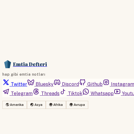
Emtia Defteri
hap gibi emtia notları
Twitter
Bluesky
Discord
Github
Instagra
Telegram
Threads
Tiktok
Whatsapp
Yout
🌎 Amerika
🌏 Asya
🌍 Afrika
🌍 Avrupa