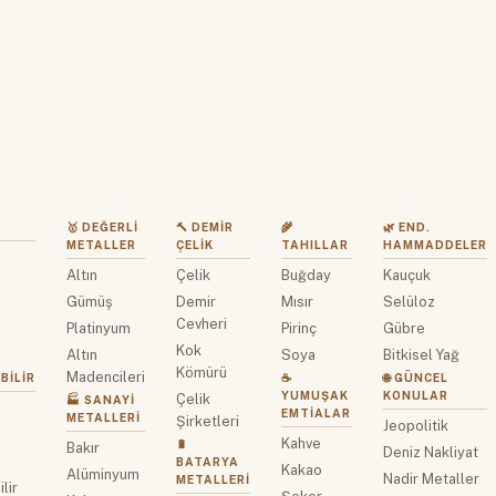
🥇 DEĞERLI
🔨 DEMIR
🌾
🌿 END.
METALLER
ÇELIK
TAHILLAR
HAMMADDELER
Altın
Çelik
Buğday
Kauçuk
z
Gümüş
Demir
Mısır
Selüloz
Cevheri
Platinyum
Pirinç
Gübre
Kok
Altın
Soya
Bitkisel Yağ
Kömürü
Madencileri
BILIR
☕
🌐 GÜNCEL
YUMUŞAK
KONULAR
Çelik
🏭 SANAYI
EMTIALAR
METALLERI
Şirketleri
Jeopolitik
Kahve
🔋
Bakır
Deniz Nakliyat
BATARYA
Kakao
Alüminyum
Nadir Metaller
METALLERI
lir