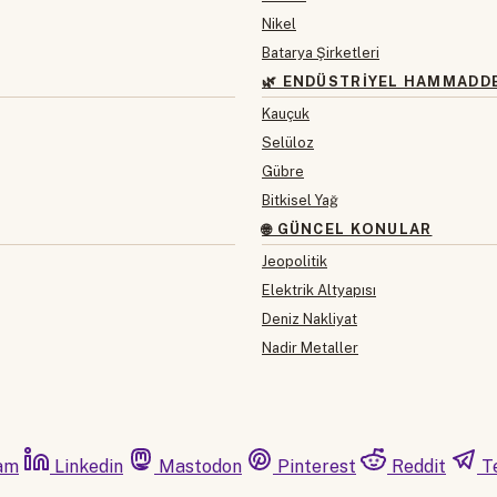
Nikel
Batarya Şirketleri
🌿 ENDÜSTRIYEL HAMMADD
Kauçuk
Selüloz
Gübre
Bitkisel Yağ
🌐 GÜNCEL KONULAR
Jeopolitik
Elektrik Altyapısı
Deniz Nakliyat
Nadir Metaller
am
Linkedin
Mastodon
Pinterest
Reddit
T