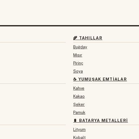
🌾 TAHILLAR
Buğday
Mısır
Pirinç
Soya
☕ YUMUŞAK EMTIALAR
Kahve
Kakao
Şeker
Pamuk
🔋 BATARYA METALLERI
Lityum
Kobalt