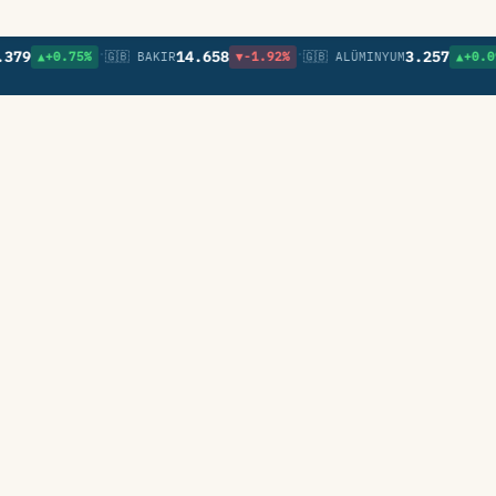
•
•
•
9
14.658
3.257
▲+0.75%
🇬🇧 BAKIR
▼-1.92%
🇬🇧 ALÜMINYUM
▲+0.09%