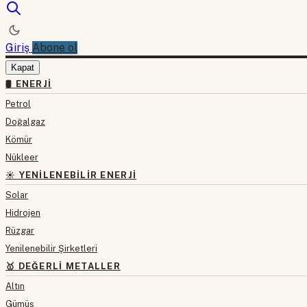
Giriş
Abone ol
Kapat
🛢 ENERJI
Petrol
Doğalgaz
Kömür
Nükleer
☀️ YENILENEBILIR ENERJI
Solar
Hidrojen
Rüzgar
Yenilenebilir Şirketleri
🥇 DEĞERLI METALLER
Altın
Gümüş