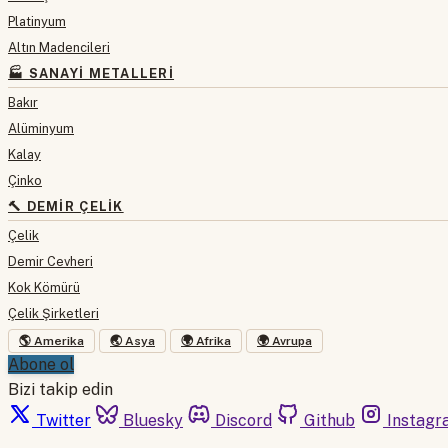
Platinyum
Altın Madencileri
🏭 SANAYI METALLERI
Bakır
Alüminyum
Kalay
Çinko
🔨 DEMIR ÇELIK
Çelik
Demir Cevheri
Kok Kömürü
Çelik Şirketleri
🌎 Amerika
🌏 Asya
🌍 Afrika
🌍 Avrupa
Abone ol
Bizi takip edin
Twitter
Bluesky
Discord
Github
Instagr