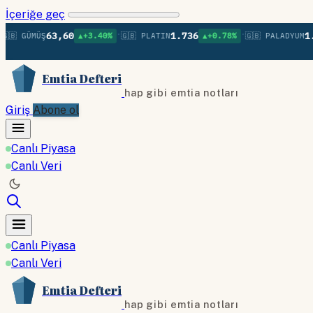
İçeriğe geç
•
•
63,60
1.736
1.37
 GÜMÜŞ
▲+3.40%
🇬🇧 PLATIN
▲+0.78%
🇬🇧 PALADYUM
Emtia Defteri
hap gibi emtia notları
Giriş
Abone ol
Canlı Piyasa
Canlı Veri
Canlı Piyasa
Canlı Veri
Emtia Defteri
hap gibi emtia notları