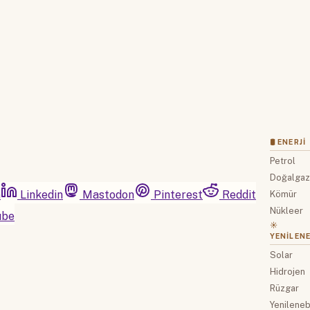
Hesabınız var mı?
Giriş
🛢 ENERJI
Petrol
Doğalga
m
Linkedin
Mastodon
Pinterest
Reddit
Kömür
Nükleer
ube
☀️
YENILENE
Solar
Hidrojen
Rüzgar
Yenilenebi