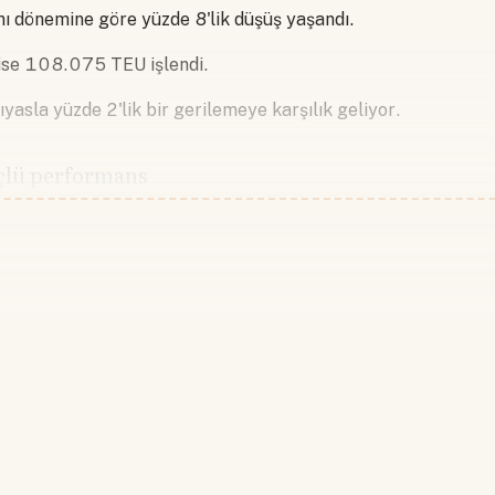
ynı dönemine göre yüzde 8'lik düşüş yaşandı.
 ise 108.075 TEU işlendi.
ıyasla yüzde 2'lik bir gerilemeye karşılık geliyor.
üçlü performans
Devamını okumak için lütfen giriş
Hesabınız yoksa lütfen abone olun.
Hemen Abone Ol