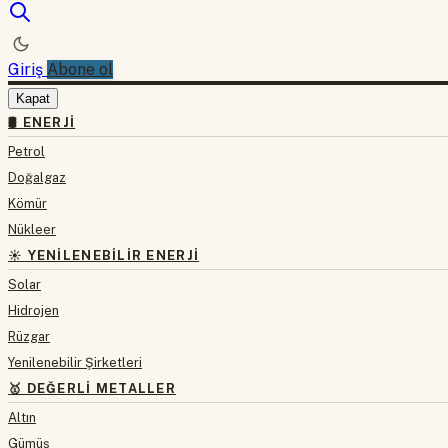
Giriş
Abone ol
Kapat
🛢 ENERJI
Petrol
Doğalgaz
Kömür
Nükleer
☀️ YENILENEBILIR ENERJI
Solar
Hidrojen
Rüzgar
Yenilenebilir Şirketleri
🥇 DEĞERLI METALLER
Altın
Gümüş