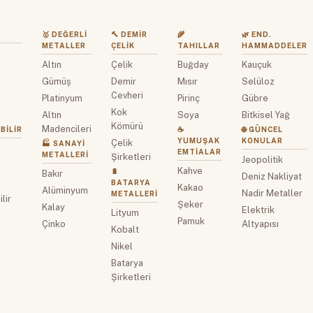
🥇 DEĞERLI
🔨 DEMIR
🌾
🌿 END.
METALLER
ÇELIK
TAHILLAR
HAMMADDELER
Altın
Çelik
Buğday
Kauçuk
z
Gümüş
Demir
Mısır
Selüloz
Cevheri
Platinyum
Pirinç
Gübre
Kok
Altın
Soya
Bitkisel Yağ
Kömürü
Madencileri
BILIR
☕
🌐 GÜNCEL
YUMUŞAK
KONULAR
Çelik
🏭 SANAYI
EMTIALAR
METALLERI
Şirketleri
Jeopolitik
Kahve
🔋
Bakır
Deniz Nakliyat
BATARYA
Kakao
Alüminyum
Nadir Metaller
METALLERI
lir
Şeker
Kalay
Elektrik
Lityum
Pamuk
Çinko
Altyapısı
Kobalt
Nikel
Batarya
Şirketleri