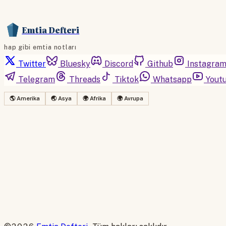
Emtia Defteri
hap gibi emtia notları
Twitter
Bluesky
Discord
Github
Instagra
Telegram
Threads
Tiktok
Whatsapp
Yout
🌎 Amerika
🌏 Asya
🌍 Afrika
🌍 Avrupa