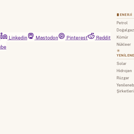
🛢 ENERJI
Petrol
Doğalga
m
Linkedin
Mastodon
Pinterest
Reddit
Kömür
Nükleer
ube
☀️
YENILENE
Solar
Hidrojen
Rüzgar
Yenilenebi
Şirketleri