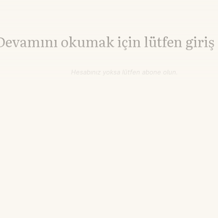
Devamını okumak için lütfen giriş
Hesabınız yoksa lütfen abone olun.
Hemen Abone Ol
Hesabınız var mı?
Giriş
TTF Doğalgaz
55,51
▼-0.46%
€/MWh
20.41