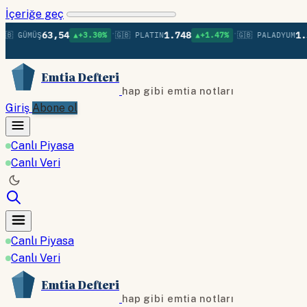
İçeriğe geç
•
•
63,54
1.748
1.379
 GÜMÜŞ
▲+3.30%
🇬🇧 PLATIN
▲+1.47%
🇬🇧 PALADYUM
Emtia Defteri
hap gibi emtia notları
Giriş
Abone ol
Canlı Piyasa
Canlı Veri
Canlı Piyasa
Canlı Veri
Emtia Defteri
hap gibi emtia notları