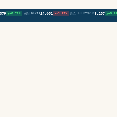
•
•
•
14.651
3.257
▲+0.71%
🇬🇧 BAKIR
▼-1.97%
🇬🇧 ALÜMINYUM
▲+0.09%
