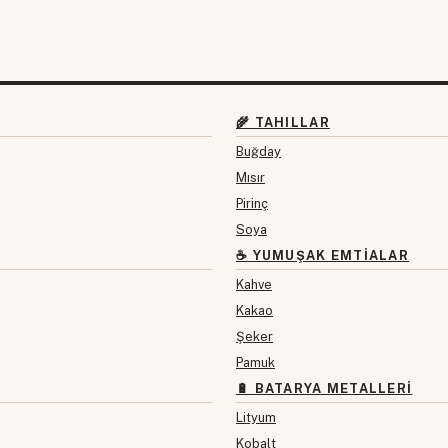
🌾 TAHILLAR
Buğday
Mısır
Pirinç
Soya
☕ YUMUŞAK EMTIALAR
Kahve
Kakao
Şeker
Pamuk
🔋 BATARYA METALLERI
Lityum
Kobalt