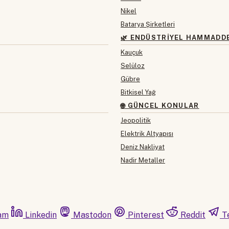
Nikel
Batarya Şirketleri
🌿 ENDÜSTRIYEL HAMMADD
Kauçuk
Selüloz
Gübre
Bitkisel Yağ
🌐 GÜNCEL KONULAR
Jeopolitik
Elektrik Altyapısı
Deniz Nakliyat
Nadir Metaller
am
Linkedin
Mastodon
Pinterest
Reddit
T