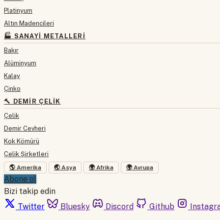
Platinyum
Altın Madencileri
🏭 SANAYI METALLERI
Bakır
Alüminyum
Kalay
Çinko
🔨 DEMIR ÇELIK
Çelik
Demir Cevheri
Kok Kömürü
Çelik Şirketleri
🌎 Amerika
🌏 Asya
🌍 Afrika
🌍 Avrupa
Abone ol
Bizi takip edin
Twitter
Bluesky
Discord
Github
Instagr