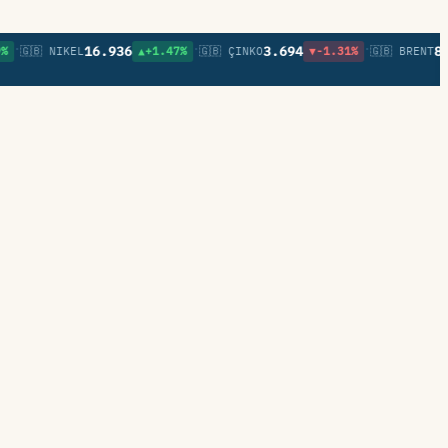
•
•
16.936
3.694
82,23
🇧 NIKEL
▲+1.47%
🇬🇧 ÇINKO
▼-1.31%
🇬🇧 BRENT