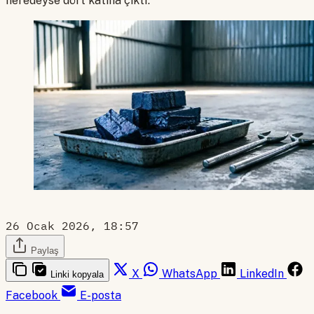
neredeyse dört katına çıktı.
26 Ocak 2026, 18:57
Paylaş
X
WhatsApp
LinkedIn
Linki kopyala
Facebook
E-posta