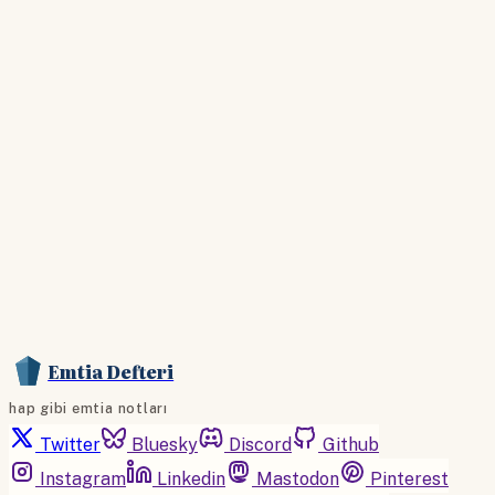
Hesabınız yoksa lütfen abone olun.
Hemen Abone Ol
Hesabınız var mı?
Giriş
Emtia Defteri
hap gibi emtia notları
Twitter
Bluesky
Discord
Github
Instagram
Linkedin
Mastodon
Pinterest