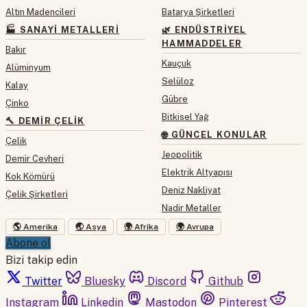
Altın Madencileri
Batarya Şirketleri
🏭 SANAYI METALLERI
🌿 ENDÜSTRIYEL
HAMMADDELER
Bakır
Kauçuk
Alüminyum
Selüloz
Kalay
Gübre
Çinko
Bitkisel Yağ
🔨 DEMIR ÇELIK
🌐 GÜNCEL KONULAR
Çelik
Jeopolitik
Demir Cevheri
Elektrik Altyapısı
Kok Kömürü
Deniz Nakliyat
Çelik Şirketleri
Nadir Metaller
🌎 Amerika
🌏 Asya
🌍 Afrika
🌍 Avrupa
Abone ol
Bizi takip edin
Twitter
Bluesky
Discord
Github
Instagram
Linkedin
Mastodon
Pinterest