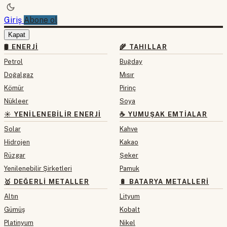
Giriş
Abone ol
Kapat
🛢 ENERJI
🌾 TAHILLAR
Petrol
Buğday
Doğalgaz
Mısır
Kömür
Pirinç
Nükleer
Soya
☀️ YENILENEBILIR ENERJI
☕ YUMUŞAK EMTIALAR
Solar
Kahve
Hidrojen
Kakao
Rüzgar
Şeker
Yenilenebilir Şirketleri
Pamuk
🥇 DEĞERLI METALLER
🔋 BATARYA METALLERI
Altın
Lityum
Gümüş
Kobalt
Platinyum
Nikel