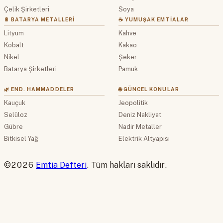
Çelik Şirketleri
Soya
🔋 BATARYA METALLERI
☕ YUMUŞAK EMTIALAR
Lityum
Kahve
Kobalt
Kakao
Nikel
Şeker
Batarya Şirketleri
Pamuk
🌿 END. HAMMADDELER
🌐 GÜNCEL KONULAR
Kauçuk
Jeopolitik
Selüloz
Deniz Nakliyat
Gübre
Nadir Metaller
Bitkisel Yağ
Elektrik Altyapısı
©2026
Emtia Defteri
. Tüm hakları saklıdır.