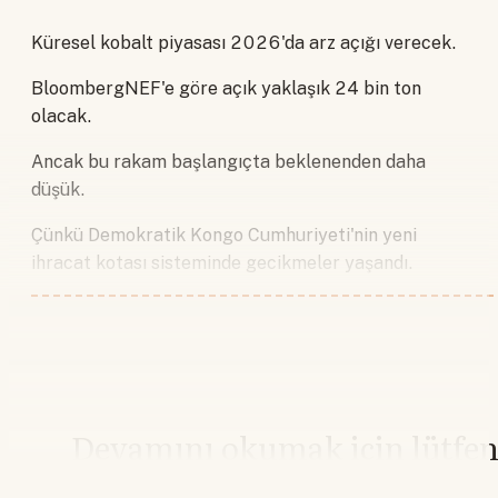
Küresel kobalt piyasası 2026'da arz açığı verecek.
BloombergNEF'e göre açık yaklaşık 24 bin ton
olacak.
Ancak bu rakam başlangıçta beklenenden daha
düşük.
Çünkü Demokratik Kongo Cumhuriyeti'nin yeni
ihracat kotası sisteminde gecikmeler yaşandı.
Devamını okumak için lütfe
giriş yapın