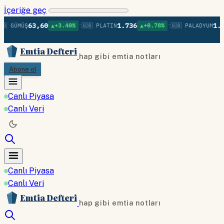
İçeriğe geç
•
•
63,60
1.736
1.37
 GÜMÜŞ
▲+3.40%
🇬🇧 PLATIN
▲+0.78%
🇬🇧 PALADYUM
Emtia Defteri
hap gibi emtia notları
Abone ol
Canlı Piyasa
Canlı Veri
Canlı Piyasa
Canlı Veri
Emtia Defteri
hap gibi emtia notları