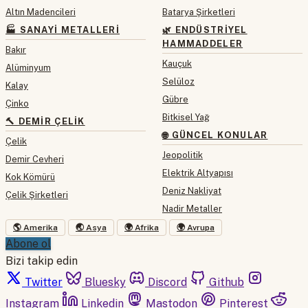
Altın Madencileri
Batarya Şirketleri
🏭 SANAYI METALLERI
🌿 ENDÜSTRIYEL
HAMMADDELER
Bakır
Kauçuk
Alüminyum
Selüloz
Kalay
Gübre
Çinko
Bitkisel Yağ
🔨 DEMIR ÇELIK
🌐 GÜNCEL KONULAR
Çelik
Jeopolitik
Demir Cevheri
Elektrik Altyapısı
Kok Kömürü
Deniz Nakliyat
Çelik Şirketleri
Nadir Metaller
🌎 Amerika
🌏 Asya
🌍 Afrika
🌍 Avrupa
Abone ol
Bizi takip edin
Twitter
Bluesky
Discord
Github
Instagram
Linkedin
Mastodon
Pinterest