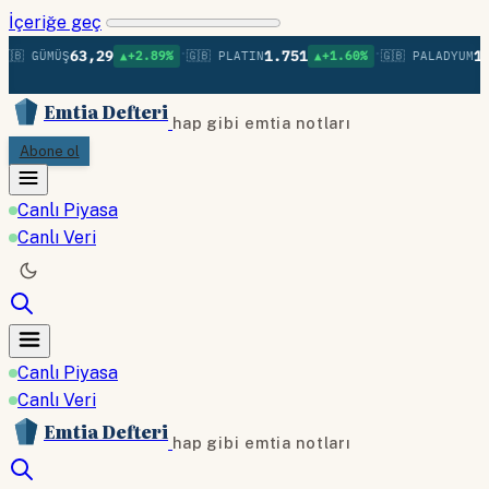
İçeriğe geç
•
•
63,29
1.751
1.3
🇧 GÜMÜŞ
▲+2.89%
🇬🇧 PLATIN
▲+1.60%
🇬🇧 PALADYUM
Emtia Defteri
hap gibi emtia notları
Abone ol
Canlı Piyasa
Canlı Veri
Canlı Piyasa
Canlı Veri
Emtia Defteri
hap gibi emtia notları