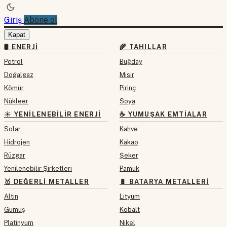
Giriş
Abone ol
Kapat
🛢 ENERJI
🌾 TAHILLAR
Petrol
Buğday
Doğalgaz
Mısır
Kömür
Pirinç
Nükleer
Soya
☀️ YENILENEBILIR ENERJI
☕ YUMUŞAK EMTIALAR
Solar
Kahve
Hidrojen
Kakao
Rüzgar
Şeker
Yenilenebilir Şirketleri
Pamuk
🥇 DEĞERLI METALLER
🔋 BATARYA METALLERI
Altın
Lityum
Gümüş
Kobalt
Platinyum
Nikel