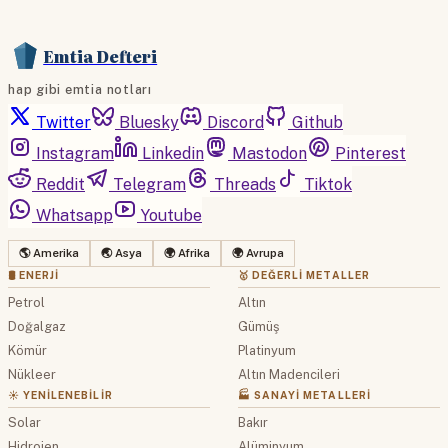
Emtia Defteri
hap gibi emtia notları
Twitter
Bluesky
Discord
Github
Instagram
Linkedin
Mastodon
Pinterest
Reddit
Telegram
Threads
Tiktok
Whatsapp
Youtube
🌎 Amerika
🌏 Asya
🌍 Afrika
🌍 Avrupa
🛢 ENERJI
🥇 DEĞERLI METALLER
Petrol
Altın
Doğalgaz
Gümüş
Kömür
Platinyum
Nükleer
Altın Madencileri
☀️ YENILENEBILIR
🏭 SANAYI METALLERI
Solar
Bakır
Hidrojen
Alüminyum