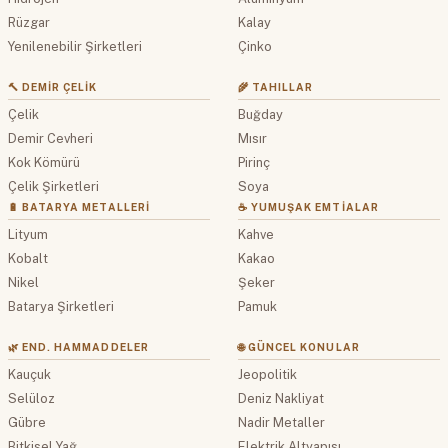
Rüzgar
Kalay
Yenilenebilir Şirketleri
Çinko
🔨 DEMIR ÇELIK
🌾 TAHILLAR
Çelik
Buğday
Demir Cevheri
Mısır
Kok Kömürü
Pirinç
Çelik Şirketleri
Soya
🔋 BATARYA METALLERI
☕ YUMUŞAK EMTIALAR
Lityum
Kahve
Kobalt
Kakao
Nikel
Şeker
Batarya Şirketleri
Pamuk
🌿 END. HAMMADDELER
🌐 GÜNCEL KONULAR
Kauçuk
Jeopolitik
Selüloz
Deniz Nakliyat
Gübre
Nadir Metaller
Bitkisel Yağ
Elektrik Altyapısı