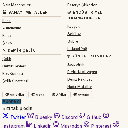
Altın Madencileri
Batarya Şirketleri
🏭 SANAYI METALLERI
🌿 ENDÜSTRIYEL
HAMMADDELER
Bakır
Kauçuk
Alüminyum
Selüloz
Kalay
Gübre
Çinko
Bitkisel Yağ
🔨 DEMIR ÇELIK
🌐 GÜNCEL KONULAR
Çelik
Jeopolitik
Demir Cevheri
Elektrik Altyapısı
Kok Kömürü
Deniz Nakliyat
Çelik Şirketleri
Nadir Metaller
🌎 Amerika
🌏 Asya
🌍 Afrika
🌍 Avrupa
Abone ol
Bizi takip edin
Twitter
Bluesky
Discord
Github
Instagram
Linkedin
Mastodon
Pinterest