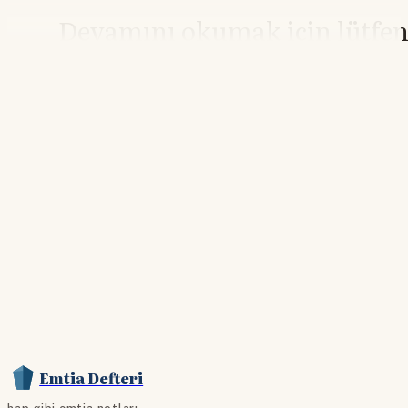
Devamını okumak için lütfe
giriş yapın
Hesabınız yoksa lütfen abone olun.
Hemen Abone Ol
Hesabınız var mı?
Giriş
Emtia Defteri