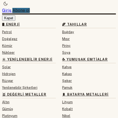
Giriş
Abone ol
Kapat
🛢 ENERJI
🌾 TAHILLAR
Petrol
Buğday
Doğalgaz
Mısır
Kömür
Pirinç
Nükleer
Soya
☀️ YENILENEBILIR ENERJI
☕ YUMUŞAK EMTIALAR
Solar
Kahve
Hidrojen
Kakao
Rüzgar
Şeker
Yenilenebilir Şirketleri
Pamuk
🥇 DEĞERLI METALLER
🔋 BATARYA METALLERI
Altın
Lityum
Gümüş
Kobalt
Platinyum
Nikel