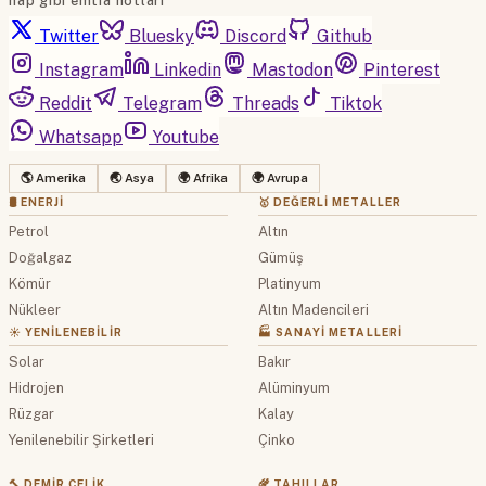
hap gibi emtia notları
Twitter
Bluesky
Discord
Github
Instagram
Linkedin
Mastodon
Pinterest
Reddit
Telegram
Threads
Tiktok
Whatsapp
Youtube
🌎 Amerika
🌏 Asya
🌍 Afrika
🌍 Avrupa
🛢 ENERJI
🥇 DEĞERLI METALLER
Petrol
Altın
Doğalgaz
Gümüş
Kömür
Platinyum
Nükleer
Altın Madencileri
☀️ YENILENEBILIR
🏭 SANAYI METALLERI
Solar
Bakır
Hidrojen
Alüminyum
Rüzgar
Kalay
Yenilenebilir Şirketleri
Çinko
🔨 DEMIR ÇELIK
🌾 TAHILLAR