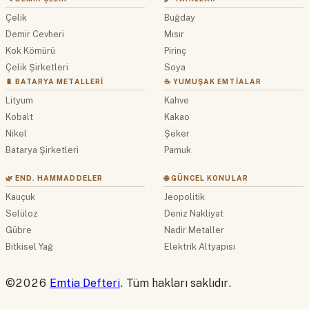
Çelik
Buğday
Demir Cevheri
Mısır
Kok Kömürü
Pirinç
Çelik Şirketleri
Soya
🔋 BATARYA METALLERI
☕ YUMUŞAK EMTIALAR
Lityum
Kahve
Kobalt
Kakao
Nikel
Şeker
Batarya Şirketleri
Pamuk
🌿 END. HAMMADDELER
🌐 GÜNCEL KONULAR
Kauçuk
Jeopolitik
Selüloz
Deniz Nakliyat
Gübre
Nadir Metaller
Bitkisel Yağ
Elektrik Altyapısı
©2026
Emtia Defteri
. Tüm hakları saklıdır.