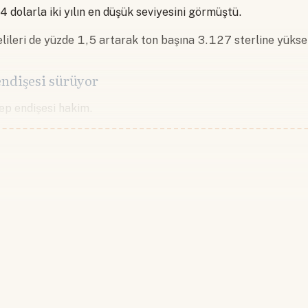
dolarla iki yılın en düşük seviyesini görmüştü.
lileri de yüzde 1,5 artarak ton başına 3.127 sterline yüksel
 endişesi sürüyor
ep endişesi hakim.
Devamını okumak için lütfen giriş
Hesabınız yoksa lütfen abone olun.
Hemen Abone Ol