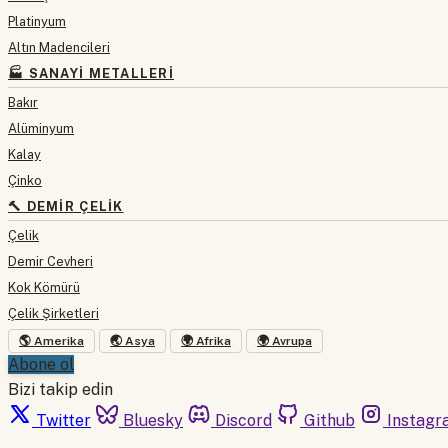
Platinyum
Altın Madencileri
🏭 SANAYI METALLERI
Bakır
Alüminyum
Kalay
Çinko
🔨 DEMIR ÇELIK
Çelik
Demir Cevheri
Kok Kömürü
Çelik Şirketleri
🌎 Amerika
🌏 Asya
🌍 Afrika
🌍 Avrupa
Abone ol
Bizi takip edin
Twitter
Bluesky
Discord
Github
Instagr