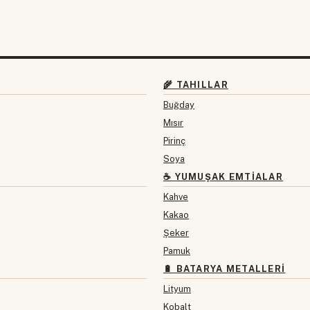
🌾 TAHILLAR
Buğday
Mısır
Pirinç
Soya
☕ YUMUŞAK EMTIALAR
Kahve
Kakao
Şeker
Pamuk
🔋 BATARYA METALLERI
Lityum
Kobalt