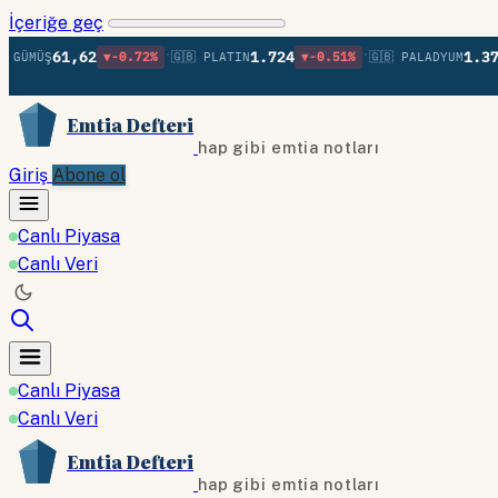
İçeriğe geç
•
•
61,62
1.724
1.370
MÜŞ
▼-0.72%
🇬🇧 PLATIN
▼-0.51%
🇬🇧 PALADYUM
▲+
Emtia Defteri
hap gibi emtia notları
Giriş
Abone ol
Canlı Piyasa
Canlı Veri
Canlı Piyasa
Canlı Veri
Emtia Defteri
hap gibi emtia notları