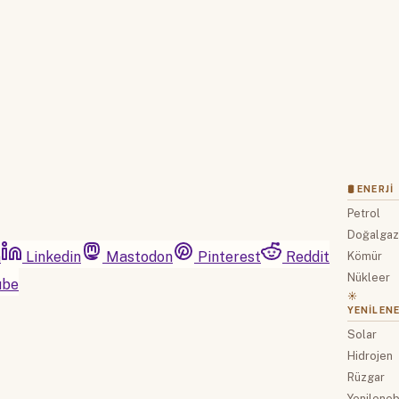
Hesabınız var mı?
Giriş
🛢 ENERJI
Petrol
Doğalga
m
Linkedin
Mastodon
Pinterest
Reddit
Kömür
Nükleer
ube
☀️
YENILENE
Solar
Hidrojen
Rüzgar
Yenilenebi