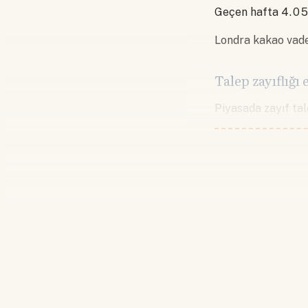
Geçen hafta 4.054 
Londra kakao vade
Talep zayıflığı
Piyasada zayıf tal