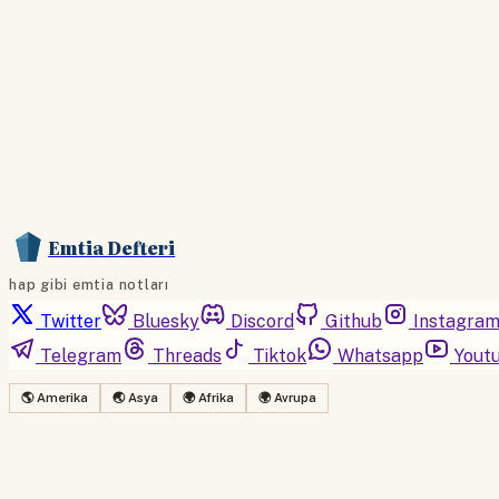
Emtia Defteri
hap gibi emtia notları
Twitter
Bluesky
Discord
Github
Instagra
Telegram
Threads
Tiktok
Whatsapp
Yout
🌎 Amerika
🌏 Asya
🌍 Afrika
🌍 Avrupa