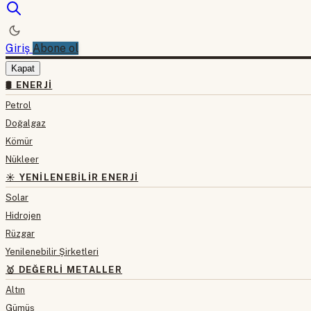
Giriş
Abone ol
Kapat
🛢 ENERJI
Petrol
Doğalgaz
Kömür
Nükleer
☀️ YENILENEBILIR ENERJI
Solar
Hidrojen
Rüzgar
Yenilenebilir Şirketleri
🥇 DEĞERLI METALLER
Altın
Gümüş