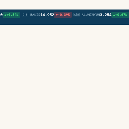
•
•
•
14.952
3.254
0.54%
🇬🇧 BAKIR
▼-0.39%
🇬🇧 ALÜMINYUM
▲+0.67%
🇬