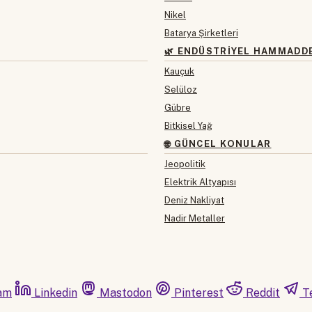
Nikel
Batarya Şirketleri
🌿 ENDÜSTRIYEL HAMMADD
Kauçuk
Selüloz
Gübre
Bitkisel Yağ
🌐 GÜNCEL KONULAR
Jeopolitik
Elektrik Altyapısı
Deniz Nakliyat
Nadir Metaller
am
Linkedin
Mastodon
Pinterest
Reddit
T