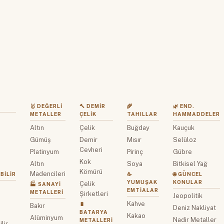
🥇 DEĞERLI
🔨 DEMIR
🌾
🌿 END.
METALLER
ÇELIK
TAHILLAR
HAMMADDELER
Altın
Çelik
Buğday
Kauçuk
z
Gümüş
Demir
Mısır
Selüloz
Cevheri
Platinyum
Pirinç
Gübre
Kok
Altın
Soya
Bitkisel Yağ
Kömürü
Madencileri
BILIR
☕
🌐 GÜNCEL
YUMUŞAK
KONULAR
Çelik
🏭 SANAYI
EMTIALAR
METALLERI
Şirketleri
Jeopolitik
Kahve
🔋
Bakır
Deniz Nakliyat
BATARYA
Kakao
Alüminyum
Nadir Metaller
METALLERI
lir