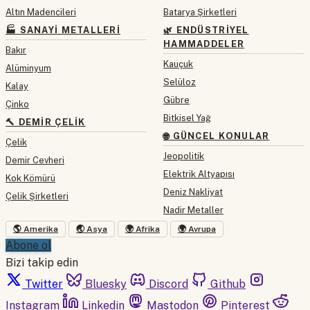
Altın Madencileri
Batarya Şirketleri
🏭 SANAYI METALLERI
🌿 ENDÜSTRIYEL
HAMMADDELER
Bakır
Kauçuk
Alüminyum
Selüloz
Kalay
Gübre
Çinko
Bitkisel Yağ
🔨 DEMIR ÇELIK
🌐 GÜNCEL KONULAR
Çelik
Jeopolitik
Demir Cevheri
Elektrik Altyapısı
Kok Kömürü
Deniz Nakliyat
Çelik Şirketleri
Nadir Metaller
🌎 Amerika
🌏 Asya
🌍 Afrika
🌍 Avrupa
Abone ol
Bizi takip edin
Twitter
Bluesky
Discord
Github
Instagram
Linkedin
Mastodon
Pinterest