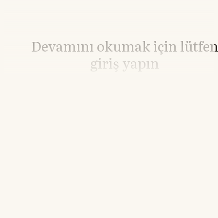
Devamını okumak için lütfe
giriş yapın
Hesabınız yoksa lütfen abone olun.
Hemen Abone Ol
Hesabınız var mı?
Giriş