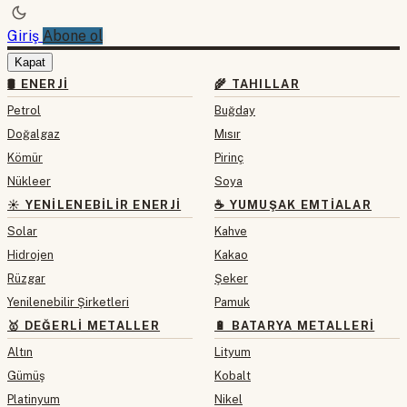
Giriş
Abone ol
Kapat
🛢 ENERJI
🌾 TAHILLAR
Petrol
Buğday
Doğalgaz
Mısır
Kömür
Pirinç
Nükleer
Soya
☀️ YENILENEBILIR ENERJI
☕ YUMUŞAK EMTIALAR
Solar
Kahve
Hidrojen
Kakao
Rüzgar
Şeker
Yenilenebilir Şirketleri
Pamuk
🥇 DEĞERLI METALLER
🔋 BATARYA METALLERI
Altın
Lityum
Gümüş
Kobalt
Platinyum
Nikel