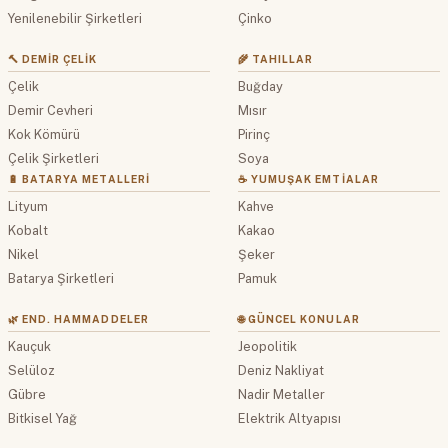
Yenilenebilir Şirketleri
Çinko
🔨 DEMIR ÇELIK
🌾 TAHILLAR
Çelik
Buğday
Demir Cevheri
Mısır
Kok Kömürü
Pirinç
Çelik Şirketleri
Soya
🔋 BATARYA METALLERI
☕ YUMUŞAK EMTIALAR
Lityum
Kahve
Kobalt
Kakao
Nikel
Şeker
Batarya Şirketleri
Pamuk
🌿 END. HAMMADDELER
🌐 GÜNCEL KONULAR
Kauçuk
Jeopolitik
Selüloz
Deniz Nakliyat
Gübre
Nadir Metaller
Bitkisel Yağ
Elektrik Altyapısı