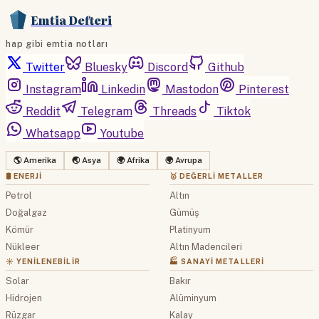
Emtia Defteri
hap gibi emtia notları
Twitter
Bluesky
Discord
Github
Instagram
Linkedin
Mastodon
Pinterest
Reddit
Telegram
Threads
Tiktok
Whatsapp
Youtube
🌎 Amerika
🌏 Asya
🌍 Afrika
🌍 Avrupa
🛢 ENERJI
🥇 DEĞERLI METALLER
Petrol
Altın
Doğalgaz
Gümüş
Kömür
Platinyum
Nükleer
Altın Madencileri
☀️ YENILENEBILIR
🏭 SANAYI METALLERI
Solar
Bakır
Hidrojen
Alüminyum
Rüzgar
Kalay