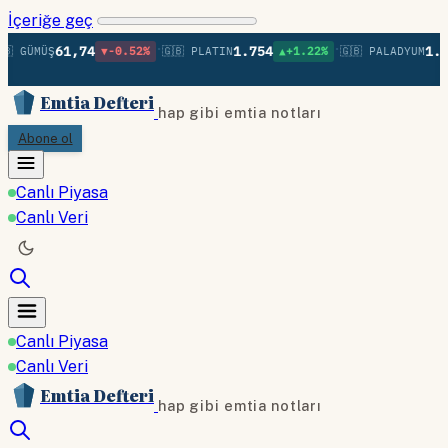
İçeriğe geç
•
•
61,74
1.754
1.38
 GÜMÜŞ
▼-0.52%
🇬🇧 PLATIN
▲+1.22%
🇬🇧 PALADYUM
Emtia Defteri
hap gibi emtia notları
Abone ol
Canlı Piyasa
Canlı Veri
Canlı Piyasa
Canlı Veri
Emtia Defteri
hap gibi emtia notları