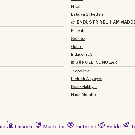
Nikel
Batarya Şirketleri
🌿 ENDÜSTRIYEL HAMMADD
Kauçuk
Selüloz
Gübre
Bitkisel Yağ
🌐 GÜNCEL KONULAR
Jeopolitik
Elektrik Altyapısı
Deniz Nakliyat
Nadir Metaller
am
Linkedin
Mastodon
Pinterest
Reddit
T