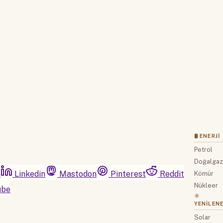
Hemen Abone Ol
Hesabınız var mı?
Giriş
🛢 ENERJI
Petrol
Doğalga
m
Linkedin
Mastodon
Pinterest
Reddit
Kömür
Nükleer
ube
☀️
YENILENE
Solar