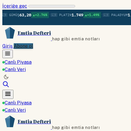
İçeriğe geç
•
•
63,20
1.749
1.377
 GÜMÜŞ
▲+2.76%
🇬🇧 PLATIN
▲+1.49%
🇬🇧 PALADYUM
Emtia Defteri
hap gibi emtia notları
Giriş
Abone ol
Canlı Piyasa
Canlı Veri
Canlı Piyasa
Canlı Veri
Emtia Defteri
hap gibi emtia notları