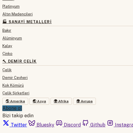
Platinyum
Altın Madencileri
🏭 SANAYI METALLERI
Bakır
Alüminyum
Kalay
Çinko
🔨 DEMIR ÇELIK
Çelik
Demir Cevheri
Kok Kömürü
Çelik Şirketleri
🌎 Amerika
🌏 Asya
🌍 Afrika
🌍 Avrupa
Abone ol
Bizi takip edin
Twitter
Bluesky
Discord
Github
Instagr