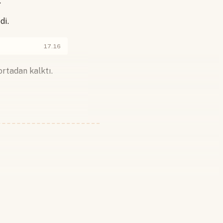
.
di.
17.16
ortadan kalktı.
 yapın