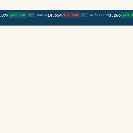
•
•
•
14.654
3.266
▲+0.57%
🇬🇧 BAKIR
▼-1.95%
🇬🇧 ALÜMINYUM
▲+0.37%