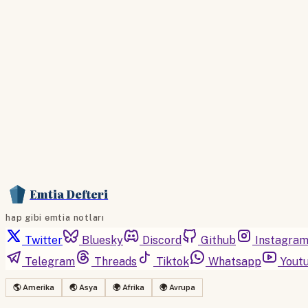
Emtia Defteri
hap gibi emtia notları
Twitter
Bluesky
Discord
Github
Instagra
Telegram
Threads
Tiktok
Whatsapp
Yout
🌎 Amerika
🌏 Asya
🌍 Afrika
🌍 Avrupa