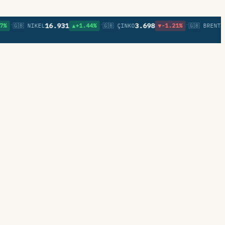
•
•
16.931
3.698
83,4
🇬🇧 NIKEL
▲+1.44%
🇬🇧 ÇINKO
▼-1.21%
🇬🇧 BRENT