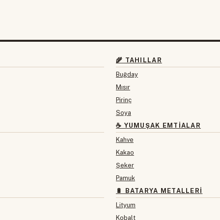
🌾 TAHILLAR
Buğday
Mısır
Pirinç
Soya
☕ YUMUŞAK EMTIALAR
Kahve
Kakao
Şeker
Pamuk
🔋 BATARYA METALLERI
Lityum
Kobalt