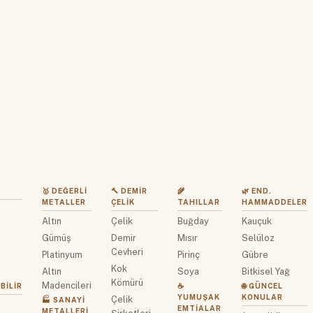
🥇 DEĞERLI
🔨 DEMIR
🌾
🌿 END.
METALLER
ÇELIK
TAHILLAR
HAMMADDELER
Altın
Çelik
Buğday
Kauçuk
z
Gümüş
Demir
Mısır
Selüloz
Cevheri
Platinyum
Pirinç
Gübre
Kok
Altın
Soya
Bitkisel Yağ
Kömürü
Madencileri
BILIR
☕
🌐 GÜNCEL
YUMUŞAK
KONULAR
Çelik
🏭 SANAYI
EMTIALAR
METALLERI