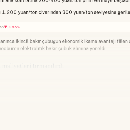
şlem ana kontratına 200-400 yuan/ton prim vermeye başladı
kı 1.200 yuan/ton civarından 300 yuan/ton seviyesine gerile
▼-1.95%
ton
nınca ikincil bakır çubuğun ekonomik ikame avantajı fiilen 
mecburen elektrolitik bakır çubuk alımına yöneldi.
ı maliyetleri tırmandırdı
Devamını okumak için lütfen giriş
Hesabınız yoksa lütfen abone olun.