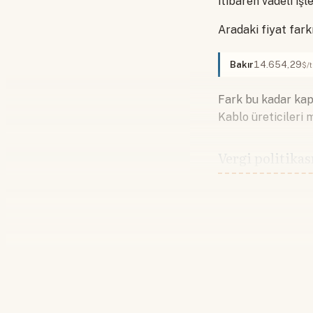
itibaren vadeli i
Aradaki fiyat far
Bakır
14.654,29
$/
Fark bu kadar kapa
Kablo üreticileri 
Vergi politikas