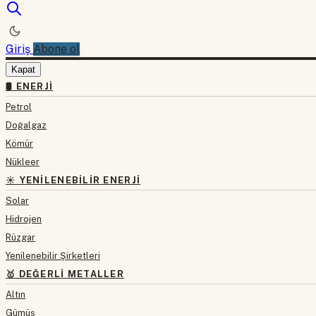
Giriş
Abone ol
Kapat
🛢 ENERJI
Petrol
Doğalgaz
Kömür
Nükleer
☀️ YENILENEBILIR ENERJI
Solar
Hidrojen
Rüzgar
Yenilenebilir Şirketleri
🥇 DEĞERLI METALLER
Altın
Gümüş