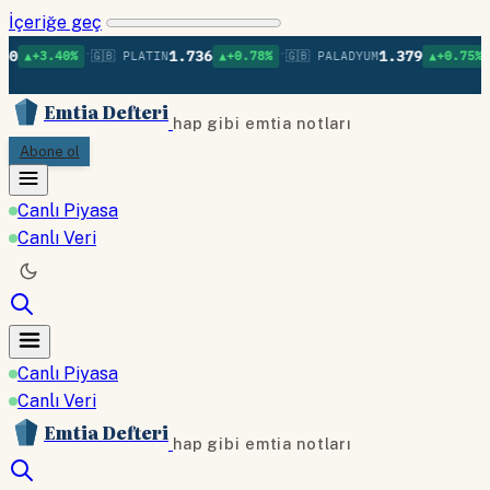
İçeriğe geç
•
•
•
1.736
1.379
%
🇬🇧 PLATIN
▲+0.78%
🇬🇧 PALADYUM
▲+0.75%
🇬🇧 BAKI
Emtia Defteri
hap gibi emtia notları
Abone ol
Canlı Piyasa
Canlı Veri
Canlı Piyasa
Canlı Veri
Emtia Defteri
hap gibi emtia notları