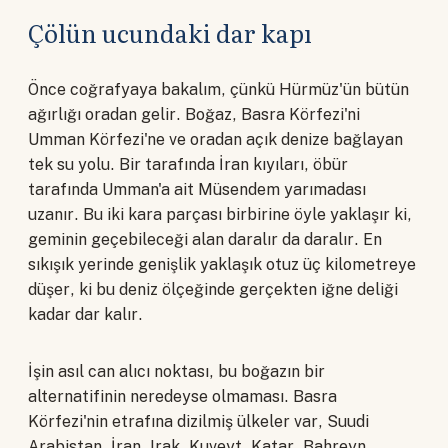
Çölün ucundaki dar kapı
Önce coğrafyaya bakalım, çünkü Hürmüz'ün bütün
ağırlığı oradan gelir. Boğaz, Basra Körfezi'ni
Umman Körfezi'ne ve oradan açık denize bağlayan
tek su yolu. Bir tarafında İran kıyıları, öbür
tarafında Umman'a ait Müsendem yarımadası
uzanır. Bu iki kara parçası birbirine öyle yaklaşır ki,
geminin geçebileceği alan daralır da daralır. En
sıkışık yerinde genişlik yaklaşık otuz üç kilometreye
düşer, ki bu deniz ölçeğinde gerçekten iğne deliği
kadar dar kalır.
İşin asıl can alıcı noktası, bu boğazın bir
alternatifinin neredeyse olmaması. Basra
Körfezi'nin etrafına dizilmiş ülkeler var, Suudi
Arabistan, İran, Irak, Kuveyt, Katar, Bahreyn,