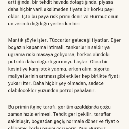
arttığında, bir tehdit havada dolaştığında, piyasa
daha hiçbir varil eksilmeden fiyata bir korku payı
ekler. İşte bu paya risk primi denir ve Hürmüz onun
en verimli doğduğu yerlerden biri.
Mantık şöyle işler. Tüccarlar geleceği fiyatlar. Eğer
boğazın kapanma ihtimali, tankerlerin saldırıya
uğrama riski masaya geliyorsa, herkes elindeki
petrolü daha değerli görmeye başlar. Olası bir
kesintiye karşı stok yapma, erken alım, sigorta
maliyetlerinin artması gibi etkiler hep birlikte fiyatı
yukarı iter. Daha hiçbir şey olmadan, sadece
olabilecekler yüzünden petrol pahalanır.
Bu primin ilginç tarafı, gerilim azaldığında çoğu
zaman hızla erimesi. Tehdit geri çekilir, taraflar
sakinleşir, boğazdan geçiş normale döner ve fiyat o
eklenmiş korku payını geri verir. Yani Hürmüz