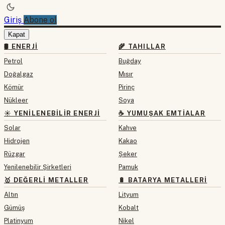
Giriş
Abone ol
Kapat
🛢 ENERJI
🌾 TAHILLAR
Petrol
Buğday
Doğalgaz
Mısır
Kömür
Pirinç
Nükleer
Soya
☀️ YENILENEBILIR ENERJI
☕ YUMUŞAK EMTIALAR
Solar
Kahve
Hidrojen
Kakao
Rüzgar
Şeker
Yenilenebilir Şirketleri
Pamuk
🥇 DEĞERLI METALLER
🔋 BATARYA METALLERI
Altın
Lityum
Gümüş
Kobalt
Platinyum
Nikel