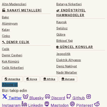
Altın Madencileri
Batarya Şirketleri
🏭 SANAYI METALLERI
🌿 ENDÜSTRIYEL
HAMMADDELER
Bakır
Kauçuk
Alüminyum
Selüloz
Kalay
Gübre
Çinko
Bitkisel Yağ
🔨 DEMIR ÇELIK
🌐 GÜNCEL KONULAR
Çelik
Jeopolitik
Demir Cevheri
Elektrik Altyapısı
Kok Kömürü
Deniz Nakliyat
Çelik Şirketleri
Nadir Metaller
🌎 Amerika
🌏 Asya
🌍 Afrika
🌍 Avrupa
Abone ol
Bizi takip edin
Twitter
Bluesky
Discord
Github
Instagram
Linkedin
Mastodon
Pinterest