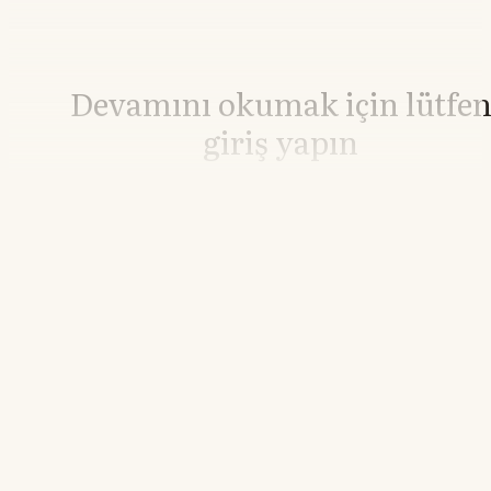
Devamını okumak için lütfe
giriş yapın
Hesabınız yoksa lütfen abone olun.
Hemen Abone Ol
Hesabınız var mı?
Giriş