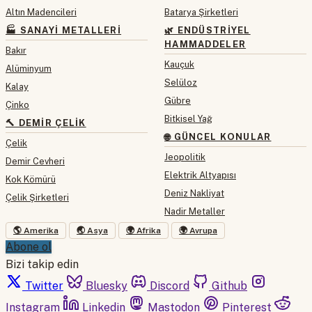
Altın Madencileri
Batarya Şirketleri
🏭 SANAYI METALLERI
🌿 ENDÜSTRIYEL
HAMMADDELER
Bakır
Kauçuk
Alüminyum
Selüloz
Kalay
Gübre
Çinko
Bitkisel Yağ
🔨 DEMIR ÇELIK
🌐 GÜNCEL KONULAR
Çelik
Jeopolitik
Demir Cevheri
Elektrik Altyapısı
Kok Kömürü
Deniz Nakliyat
Çelik Şirketleri
Nadir Metaller
🌎 Amerika
🌏 Asya
🌍 Afrika
🌍 Avrupa
Abone ol
Bizi takip edin
Twitter
Bluesky
Discord
Github
Instagram
Linkedin
Mastodon
Pinterest