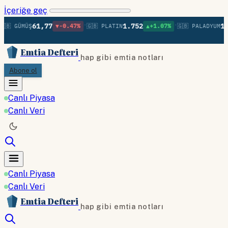
İçeriğe geç
•
•
61,77
1.752
1.3
🇧 GÜMÜŞ
▼-0.47%
🇬🇧 PLATIN
▲+1.07%
🇬🇧 PALADYUM
Emtia Defteri
hap gibi emtia notları
Abone ol
Canlı Piyasa
Canlı Veri
Canlı Piyasa
Canlı Veri
Emtia Defteri
hap gibi emtia notları