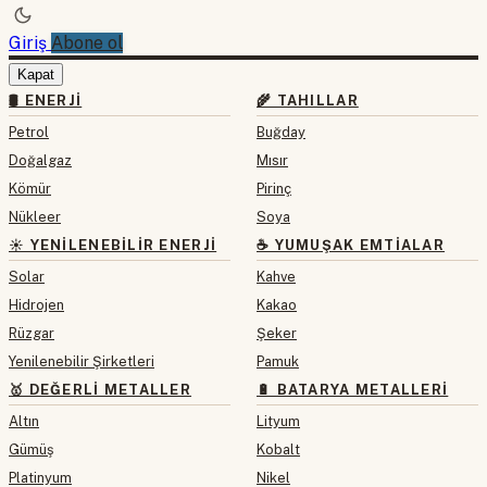
Giriş
Abone ol
Kapat
🛢 ENERJI
🌾 TAHILLAR
Petrol
Buğday
Doğalgaz
Mısır
Kömür
Pirinç
Nükleer
Soya
☀️ YENILENEBILIR ENERJI
☕ YUMUŞAK EMTIALAR
Solar
Kahve
Hidrojen
Kakao
Rüzgar
Şeker
Yenilenebilir Şirketleri
Pamuk
🥇 DEĞERLI METALLER
🔋 BATARYA METALLERI
Altın
Lityum
Gümüş
Kobalt
Platinyum
Nikel