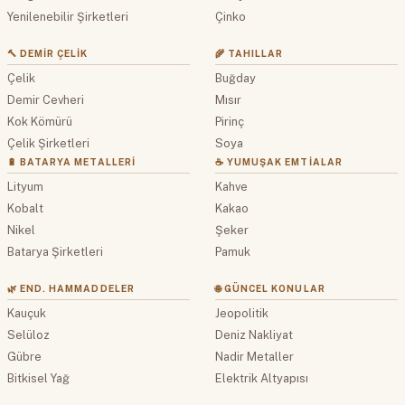
Yenilenebilir Şirketleri
Çinko
🔨 DEMIR ÇELIK
🌾 TAHILLAR
Çelik
Buğday
Demir Cevheri
Mısır
Kok Kömürü
Pirinç
Çelik Şirketleri
Soya
🔋 BATARYA METALLERI
☕ YUMUŞAK EMTIALAR
Lityum
Kahve
Kobalt
Kakao
Nikel
Şeker
Batarya Şirketleri
Pamuk
🌿 END. HAMMADDELER
🌐 GÜNCEL KONULAR
Kauçuk
Jeopolitik
Selüloz
Deniz Nakliyat
Gübre
Nadir Metaller
Bitkisel Yağ
Elektrik Altyapısı