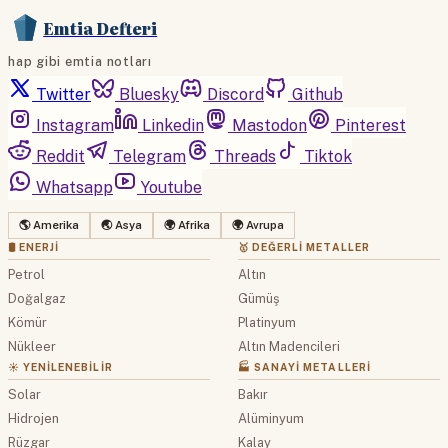
Emtia Defteri
hap gibi emtia notları
Twitter
Bluesky
Discord
Github
Instagram
Linkedin
Mastodon
Pinterest
Reddit
Telegram
Threads
Tiktok
Whatsapp
Youtube
🌎 Amerika
🌏 Asya
🌍 Afrika
🌍 Avrupa
🛢 ENERJI
🥇 DEĞERLI METALLER
Petrol
Altın
Doğalgaz
Gümüş
Kömür
Platinyum
Nükleer
Altın Madencileri
☀️ YENILENEBILIR
🏭 SANAYI METALLERI
Solar
Bakır
Hidrojen
Alüminyum
Rüzgar
Kalay