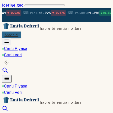
İçeriğe geç
•
•
•
1.725
1.370
92%
🇬🇧 PLATIN
▼-0.47%
🇬🇧 PALADYUM
▲+0.59%
🇬🇧 BA
Emtia Defteri
hap gibi emtia notları
Abone ol
Canlı Piyasa
Canlı Veri
Canlı Piyasa
Canlı Veri
Emtia Defteri
hap gibi emtia notları