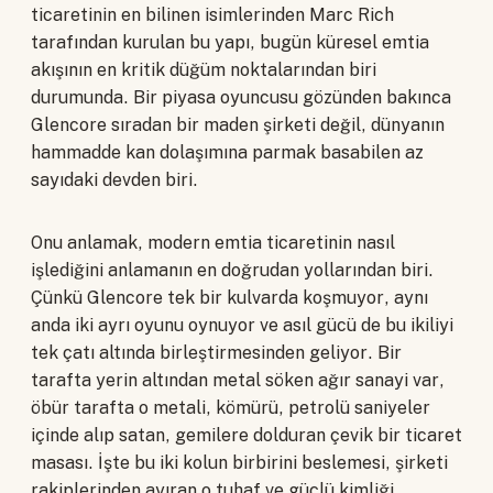
ticaretinin en bilinen isimlerinden Marc Rich
tarafından kurulan bu yapı, bugün küresel emtia
akışının en kritik düğüm noktalarından biri
durumunda. Bir piyasa oyuncusu gözünden bakınca
Glencore sıradan bir maden şirketi değil, dünyanın
hammadde kan dolaşımına parmak basabilen az
sayıdaki devden biri.
Onu anlamak, modern emtia ticaretinin nasıl
işlediğini anlamanın en doğrudan yollarından biri.
Çünkü Glencore tek bir kulvarda koşmuyor, aynı
anda iki ayrı oyunu oynuyor ve asıl gücü de bu ikiliyi
tek çatı altında birleştirmesinden geliyor. Bir
tarafta yerin altından metal söken ağır sanayi var,
öbür tarafta o metali, kömürü, petrolü saniyeler
içinde alıp satan, gemilere dolduran çevik bir ticaret
masası. İşte bu iki kolun birbirini beslemesi, şirketi
rakiplerinden ayıran o tuhaf ve güçlü kimliği