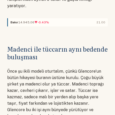
yaratıyor.
Bakır
14.945,06
▼-0.43%
21.00
Madenci ile tüccarın aynı bedende
buluşması
Önce şu ikili modeli oturtalım, çünkü Glencore'un
bütün hikayesi buranın üstüne kurulu. Çoğu büyük
şirket ya madenci olur ya tüccar. Madenci toprağı
kazar, cevheri çıkarır, işler ve satar. Tüccar ise
kazmaz, sadece malı bir yerden alıp başka yere
taşır, fiyat farkından ve lojistikten kazanır.
Glencore bu iki işi aynı bünyede yürütüyor ve