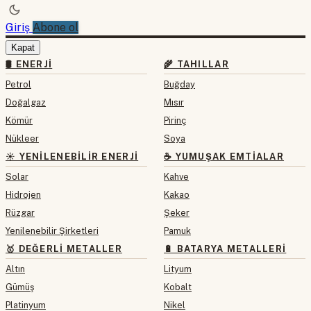
Giriş
Abone ol
Kapat
🛢 ENERJI
🌾 TAHILLAR
Petrol
Buğday
Doğalgaz
Mısır
Kömür
Pirinç
Nükleer
Soya
☀️ YENILENEBILIR ENERJI
☕ YUMUŞAK EMTIALAR
Solar
Kahve
Hidrojen
Kakao
Rüzgar
Şeker
Yenilenebilir Şirketleri
Pamuk
🥇 DEĞERLI METALLER
🔋 BATARYA METALLERI
Altın
Lityum
Gümüş
Kobalt
Platinyum
Nikel