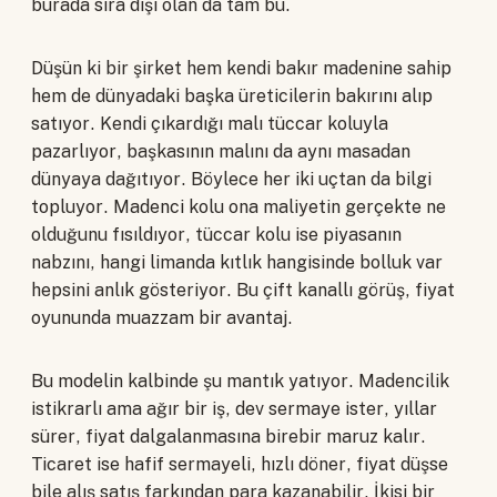
burada sıra dışı olan da tam bu.
Düşün ki bir şirket hem kendi bakır madenine sahip
hem de dünyadaki başka üreticilerin bakırını alıp
satıyor. Kendi çıkardığı malı tüccar koluyla
pazarlıyor, başkasının malını da aynı masadan
dünyaya dağıtıyor. Böylece her iki uçtan da bilgi
topluyor. Madenci kolu ona maliyetin gerçekte ne
olduğunu fısıldıyor, tüccar kolu ise piyasanın
nabzını, hangi limanda kıtlık hangisinde bolluk var
hepsini anlık gösteriyor. Bu çift kanallı görüş, fiyat
oyununda muazzam bir avantaj.
Bu modelin kalbinde şu mantık yatıyor. Madencilik
istikrarlı ama ağır bir iş, dev sermaye ister, yıllar
sürer, fiyat dalgalanmasına birebir maruz kalır.
Ticaret ise hafif sermayeli, hızlı döner, fiyat düşse
bile alış satış farkından para kazanabilir. İkisi bir