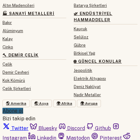
Altın Madencileri
Batarya Şirketleri
🏭 SANAYI METALLERI
🌿 ENDÜSTRIYEL
HAMMADDELER
Bakır
Kauçuk
Alüminyum
Selüloz
Kalay
Gübre
Çinko
Bitkisel Yağ
🔨 DEMIR ÇELIK
🌐 GÜNCEL KONULAR
Çelik
Jeopolitik
Demir Cevheri
Elektrik Altyapısı
Kok Kömürü
Deniz Nakliyat
Çelik Şirketleri
Nadir Metaller
🌎 Amerika
🌏 Asya
🌍 Afrika
🌍 Avrupa
Abone ol
Bizi takip edin
Twitter
Bluesky
Discord
Github
Instagram
Linkedin
Mastodon
Pinterest