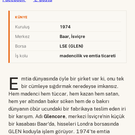
KÜNYE
Kuruluş
1974
Merkez
Baar, İsviçre
Borsa
LSE (GLEN)
İş kolu
madencilik ve emtia ticareti
E
mtia dünyasında öyle bir şirket var ki, onu tek
bir cümleye sığdırmak neredeyse imkansız.
Hem madenci hem tüccar, hem kazan hem satan,
hem yer altından bakır söken hem de o bakırı
dünyanın öbür ucundaki bir fabrikaya teslim eden iri
bir karışım. Adı
Glencore
, merkezi İsviçre'nin küçük
bir kasabası Baar'da, hisseleri Londra borsasında
GLEN koduyla işlem görüyor. 1974'te emtia