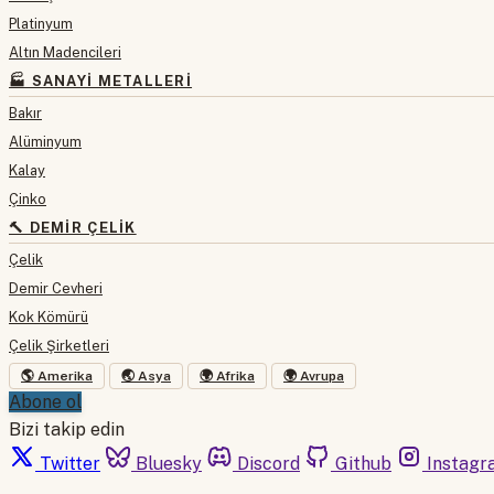
Platinyum
Altın Madencileri
🏭 SANAYI METALLERI
Bakır
Alüminyum
Kalay
Çinko
🔨 DEMIR ÇELIK
Çelik
Demir Cevheri
Kok Kömürü
Çelik Şirketleri
🌎 Amerika
🌏 Asya
🌍 Afrika
🌍 Avrupa
Abone ol
Bizi takip edin
Twitter
Bluesky
Discord
Github
Instagr