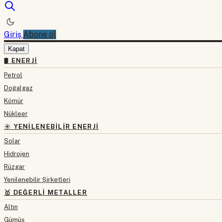
Giriş
Abone ol
Kapat
🛢 ENERJI
Petrol
Doğalgaz
Kömür
Nükleer
☀️ YENILENEBILIR ENERJI
Solar
Hidrojen
Rüzgar
Yenilenebilir Şirketleri
🥇 DEĞERLI METALLER
Altın
Gümüş