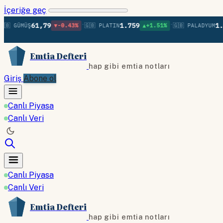
İçeriğe geç
•
•
61,79
1.759
1.385
 GÜMÜŞ
▼-0.43%
🇬🇧 PLATIN
▲+1.51%
🇬🇧 PALADYUM
Emtia Defteri
hap gibi emtia notları
Giriş
Abone ol
Canlı Piyasa
Canlı Veri
Canlı Piyasa
Canlı Veri
Emtia Defteri
hap gibi emtia notları