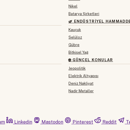
Nikel
Batarya Şirketleri
🌿 ENDÜSTRIYEL HAMMADD
Kauçuk
Selüloz
Gübre
Bitkisel Yağ
🌐 GÜNCEL KONULAR
Jeopolitik
Elektrik Altyapısı
Deniz Nakliyat
Nadir Metaller
am
Linkedin
Mastodon
Pinterest
Reddit
T