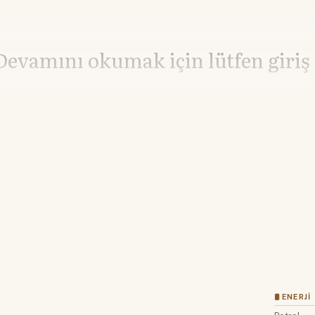
Devamını okumak için lütfen giriş
Hesabınız yoksa lütfen abone olun.
Hemen Abone Ol
Hesabınız var mı?
Giriş
🛢 ENERJI