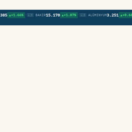
•
•
•
15.170
3.251
▲+1.66%
🇬🇧 BAKIR
▲+1.07%
🇬🇧 ALÜMINYUM
▲+0.60%
