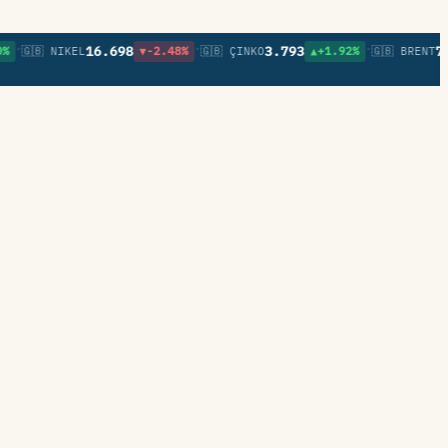
•
•
16.698
3.793
79,64
🇧 NIKEL
▼-2.48%
🇬🇧 ÇINKO
▲+1.92%
🇬🇧 BRENT