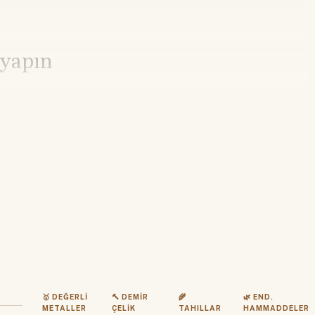
 yapın
🥇 DEĞERLI
🔨 DEMIR
🌾
🌿 END.
METALLER
ÇELIK
TAHILLAR
HAMMADDELER