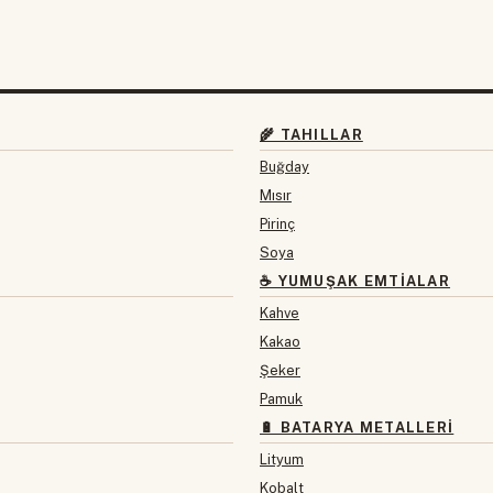
🌾 TAHILLAR
Buğday
Mısır
Pirinç
Soya
☕ YUMUŞAK EMTIALAR
Kahve
Kakao
Şeker
Pamuk
🔋 BATARYA METALLERI
Lityum
Kobalt