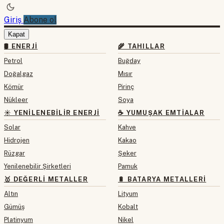
Giriş
Abone ol
Kapat
🛢 ENERJI
🌾 TAHILLAR
Petrol
Buğday
Doğalgaz
Mısır
Kömür
Pirinç
Nükleer
Soya
☀️ YENILENEBILIR ENERJI
☕ YUMUŞAK EMTIALAR
Solar
Kahve
Hidrojen
Kakao
Rüzgar
Şeker
Yenilenebilir Şirketleri
Pamuk
🥇 DEĞERLI METALLER
🔋 BATARYA METALLERI
Altın
Lityum
Gümüş
Kobalt
Platinyum
Nikel