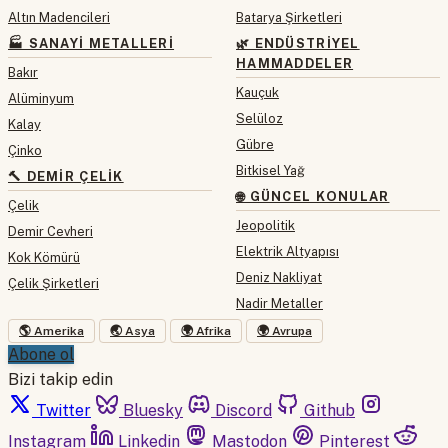
Altın Madencileri
Batarya Şirketleri
🏭 SANAYI METALLERI
🌿 ENDÜSTRIYEL
HAMMADDELER
Bakır
Kauçuk
Alüminyum
Selüloz
Kalay
Gübre
Çinko
Bitkisel Yağ
🔨 DEMIR ÇELIK
🌐 GÜNCEL KONULAR
Çelik
Jeopolitik
Demir Cevheri
Elektrik Altyapısı
Kok Kömürü
Deniz Nakliyat
Çelik Şirketleri
Nadir Metaller
🌎 Amerika
🌏 Asya
🌍 Afrika
🌍 Avrupa
Abone ol
Bizi takip edin
Twitter
Bluesky
Discord
Github
Instagram
Linkedin
Mastodon
Pinterest