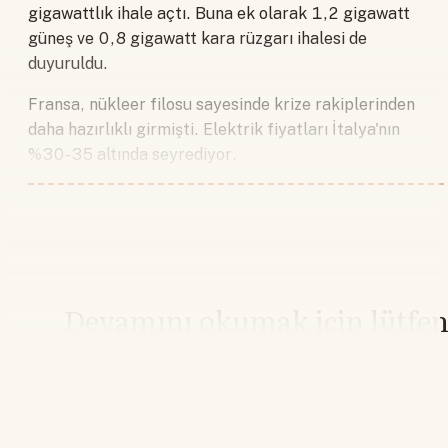
gigawattlık ihale açtı. Buna ek olarak 1,2 gigawatt
güneş ve 0,8 gigawatt kara rüzgarı ihalesi de
duyuruldu.
Fransa, nükleer filosu sayesinde krize rakiplerinden
daha hazırlıklı girmişti. Elektrik fiyatları İtalya'nın
%30-35 altında seyrediyor.
Devamını okumak için lütfe
giriş yapın
Hesabınız yoksa lütfen abone olun.