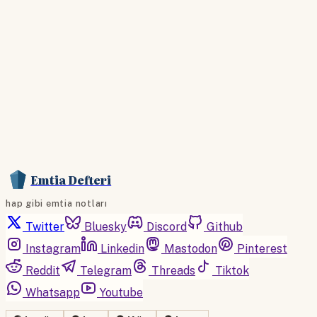
Hemen Abone Ol
Hesabınız var mı?
Giriş
Emtia Defteri
hap gibi emtia notları
Twitter
Bluesky
Discord
Github
Instagram
Linkedin
Mastodon
Pinterest
Reddit
Telegram
Threads
Tiktok
Whatsapp
Youtube