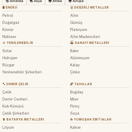
🌎 Amerika
🌏 Asya
🌍 Afrika
🌍 Avrupa
🛢 ENERJI
🥇 DEĞERLI METALLER
Petrol
Altın
Doğalgaz
Gümüş
Kömür
Platinyum
Nükleer
Altın Madencileri
☀️ YENILENEBILIR
🏭 SANAYI METALLERI
Solar
Bakır
Hidrojen
Alüminyum
Rüzgar
Kalay
Yenilenebilir Şirketleri
Çinko
🔨 DEMIR ÇELIK
🌾 TAHILLAR
Çelik
Buğday
Demir Cevheri
Mısır
Kok Kömürü
Pirinç
Çelik Şirketleri
Soya
🔋 BATARYA METALLERI
☕ YUMUŞAK EMTIALAR
Lityum
Kahve