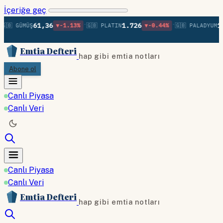
İçeriğe geç
•
•
61,36
1.726
1.
🇧 GÜMÜŞ
▼-1.13%
🇬🇧 PLATIN
▼-0.44%
🇬🇧 PALADYUM
Emtia Defteri
hap gibi emtia notları
Abone ol
Canlı Piyasa
Canlı Veri
Canlı Piyasa
Canlı Veri
Emtia Defteri
hap gibi emtia notları