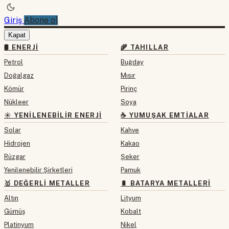
Giriş
Abone ol
Kapat
🛢 ENERJI
🌾 TAHILLAR
Petrol
Buğday
Doğalgaz
Mısır
Kömür
Pirinç
Nükleer
Soya
☀️ YENILENEBILIR ENERJI
☕ YUMUŞAK EMTIALAR
Solar
Kahve
Hidrojen
Kakao
Rüzgar
Şeker
Yenilenebilir Şirketleri
Pamuk
🥇 DEĞERLI METALLER
🔋 BATARYA METALLERI
Altın
Lityum
Gümüş
Kobalt
Platinyum
Nikel