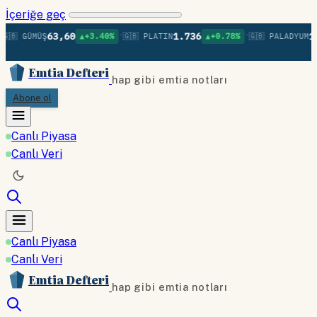
İçeriğe geç
•
•
63,60
1.736
1.3
🇧 GÜMÜŞ
▲+3.40%
🇬🇧 PLATIN
▲+0.78%
🇬🇧 PALADYUM
Emtia Defteri
hap gibi emtia notları
Abone ol
Canlı Piyasa
Canlı Veri
Canlı Piyasa
Canlı Veri
Emtia Defteri
hap gibi emtia notları