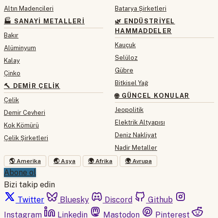
Altın Madencileri
Batarya Şirketleri
🏭 SANAYI METALLERI
🌿 ENDÜSTRIYEL
HAMMADDELER
Bakır
Kauçuk
Alüminyum
Selüloz
Kalay
Gübre
Çinko
Bitkisel Yağ
🔨 DEMIR ÇELIK
🌐 GÜNCEL KONULAR
Çelik
Jeopolitik
Demir Cevheri
Elektrik Altyapısı
Kok Kömürü
Deniz Nakliyat
Çelik Şirketleri
Nadir Metaller
🌎 Amerika
🌏 Asya
🌍 Afrika
🌍 Avrupa
Abone ol
Bizi takip edin
Twitter
Bluesky
Discord
Github
Instagram
Linkedin
Mastodon
Pinterest