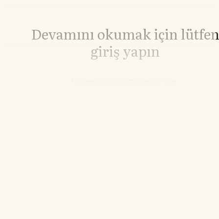
Devamını okumak için lütfe
giriş yapın
Hesabınız yoksa lütfen abone olun.
Hemen Abone Ol
Hesabınız var mı?
Giriş
Lityum Karbonat
140.000,00
▼-0.70%
21.55