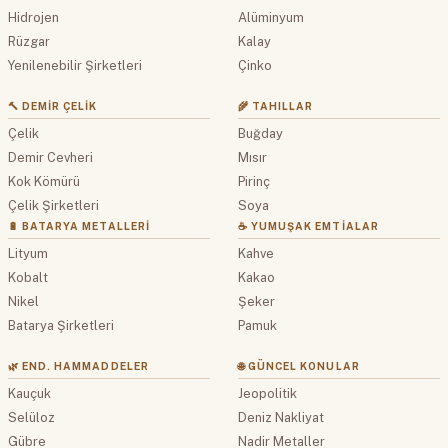
Hidrojen
Alüminyum
Rüzgar
Kalay
Yenilenebilir Şirketleri
Çinko
🔨 DEMIR ÇELIK
🌾 TAHILLAR
Çelik
Buğday
Demir Cevheri
Mısır
Kok Kömürü
Pirinç
Çelik Şirketleri
Soya
🔋 BATARYA METALLERI
☕ YUMUŞAK EMTIALAR
Lityum
Kahve
Kobalt
Kakao
Nikel
Şeker
Batarya Şirketleri
Pamuk
🌿 END. HAMMADDELER
🌐 GÜNCEL KONULAR
Kauçuk
Jeopolitik
Selüloz
Deniz Nakliyat
Gübre
Nadir Metaller