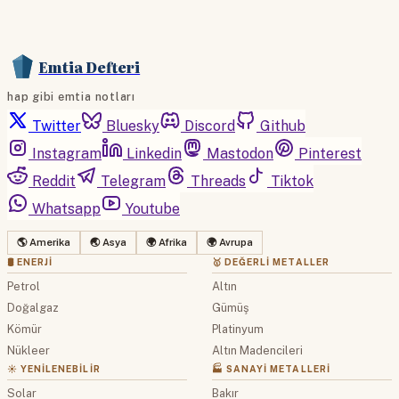
Emtia Defteri
hap gibi emtia notları
Twitter
Bluesky
Discord
Github
Instagram
Linkedin
Mastodon
Pinterest
Reddit
Telegram
Threads
Tiktok
Whatsapp
Youtube
🌎 Amerika
🌏 Asya
🌍 Afrika
🌍 Avrupa
🛢 ENERJI
🥇 DEĞERLI METALLER
Petrol
Altın
Doğalgaz
Gümüş
Kömür
Platinyum
Nükleer
Altın Madencileri
☀️ YENILENEBILIR
🏭 SANAYI METALLERI
Solar
Bakır