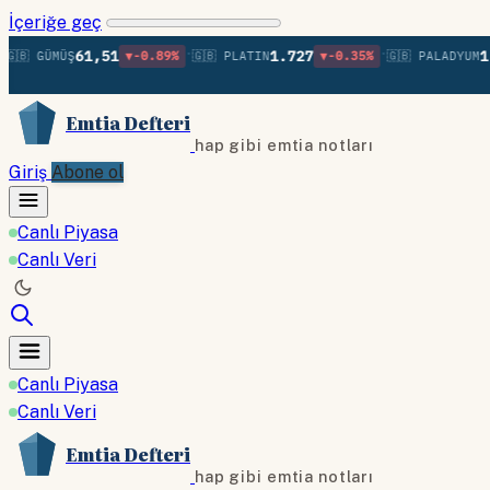
İçeriğe geç
•
•
61,51
1.727
1.36
 GÜMÜŞ
▼-0.89%
🇬🇧 PLATIN
▼-0.35%
🇬🇧 PALADYUM
Emtia Defteri
hap gibi emtia notları
Giriş
Abone ol
Canlı Piyasa
Canlı Veri
Canlı Piyasa
Canlı Veri
Emtia Defteri
hap gibi emtia notları