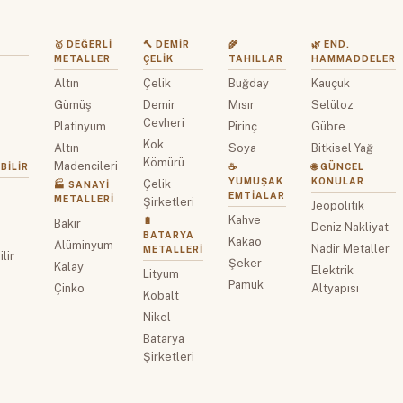
🥇 DEĞERLI
🔨 DEMIR
🌾
🌿 END.
METALLER
ÇELIK
TAHILLAR
HAMMADDELER
Altın
Çelik
Buğday
Kauçuk
z
Gümüş
Demir
Mısır
Selüloz
Cevheri
Platinyum
Pirinç
Gübre
Kok
Altın
Soya
Bitkisel Yağ
Kömürü
Madencileri
BILIR
☕
🌐 GÜNCEL
YUMUŞAK
KONULAR
Çelik
🏭 SANAYI
EMTIALAR
METALLERI
Şirketleri
Jeopolitik
Kahve
🔋
Bakır
Deniz Nakliyat
BATARYA
Kakao
Alüminyum
Nadir Metaller
METALLERI
lir
Şeker
Kalay
Elektrik
Lityum
Pamuk
Çinko
Altyapısı
Kobalt
Nikel
Batarya
Şirketleri