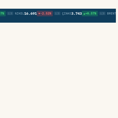
•
•
16.691
3.743
83,5
🇬🇧 NIKEL
▼-2.52%
🇬🇧 ÇINKO
▲+0.57%
🇬🇧 BRENT