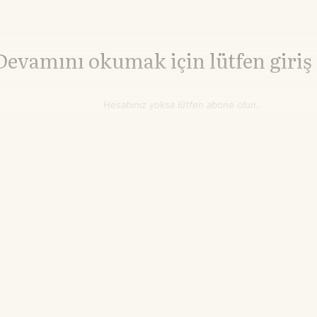
Devamını okumak için lütfen giriş
Hesabınız yoksa lütfen abone olun.
Hemen Abone Ol
Hesabınız var mı?
Giriş
Lityum Karbonat
141.460,00
▼-0.13%
¥/ton
22.00