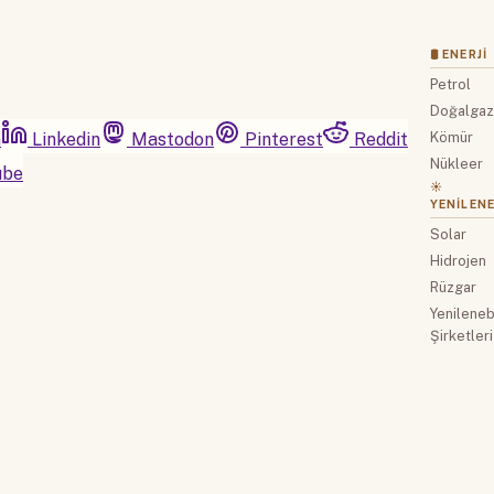
🛢 ENERJI
Petrol
Doğalga
m
Linkedin
Mastodon
Pinterest
Reddit
Kömür
Nükleer
ube
☀️
YENILENE
Solar
Hidrojen
Rüzgar
Yenilenebi
Şirketleri