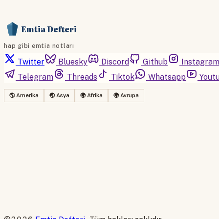
Emtia Defteri
hap gibi emtia notları
Twitter
Bluesky
Discord
Github
Instagra
Telegram
Threads
Tiktok
Whatsapp
Yout
🌎 Amerika
🌏 Asya
🌍 Afrika
🌍 Avrupa