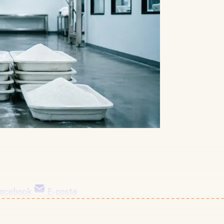
acebook
E-posta