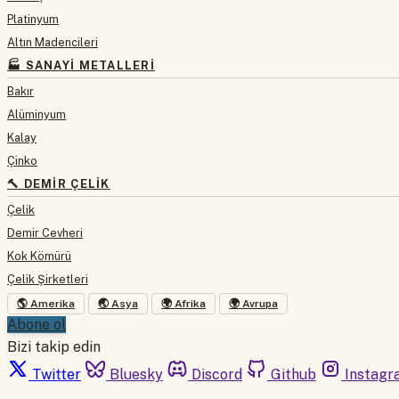
Platinyum
Altın Madencileri
🏭 SANAYI METALLERI
Bakır
Alüminyum
Kalay
Çinko
🔨 DEMIR ÇELIK
Çelik
Demir Cevheri
Kok Kömürü
Çelik Şirketleri
🌎 Amerika
🌏 Asya
🌍 Afrika
🌍 Avrupa
Abone ol
Bizi takip edin
Twitter
Bluesky
Discord
Github
Instagr