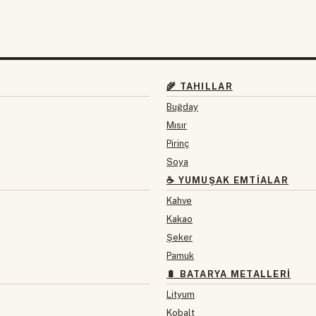
🌾 TAHILLAR
Buğday
Mısır
Pirinç
Soya
☕ YUMUŞAK EMTIALAR
Kahve
Kakao
Şeker
Pamuk
🔋 BATARYA METALLERI
Lityum
Kobalt