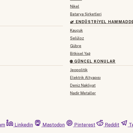
Nikel
Batarya Şirketleri
🌿 ENDÜSTRIYEL HAMMADD
Kauçuk
Selüloz
Gübre
Bitkisel Yağ
🌐 GÜNCEL KONULAR
Jeopolitik
Elektrik Altyapısı
Deniz Nakliyat
Nadir Metaller
am
Linkedin
Mastodon
Pinterest
Reddit
T