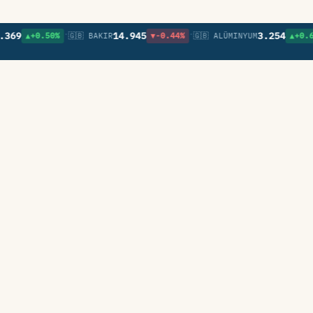
•
•
•
9
14.945
3.254
▲+0.50%
🇬🇧 BAKIR
▼-0.44%
🇬🇧 ALÜMINYUM
▲+0.67%