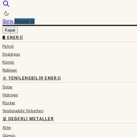
Giriş
Abone ol
Kapat
🛢 ENERJI
Petrol
Doğalgaz
Kömür
Nükleer
☀️ YENILENEBILIR ENERJI
Solar
Hidrojen
Rüzgar
Yenilenebilir Şirketleri
🥇 DEĞERLI METALLER
Altın
Gümüş