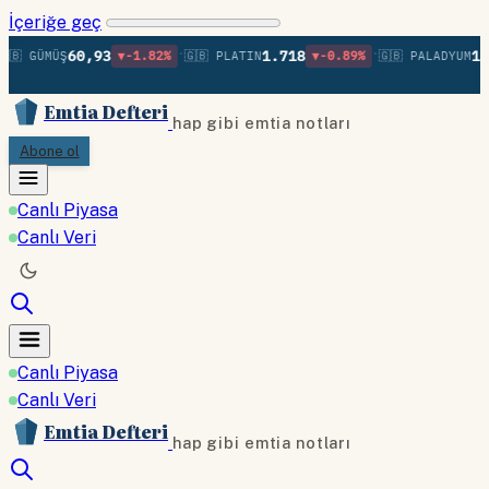
İçeriğe geç
•
•
60,93
1.718
1.3
🇧 GÜMÜŞ
▼-1.82%
🇬🇧 PLATIN
▼-0.89%
🇬🇧 PALADYUM
Emtia Defteri
hap gibi emtia notları
Abone ol
Canlı Piyasa
Canlı Veri
Canlı Piyasa
Canlı Veri
Emtia Defteri
hap gibi emtia notları