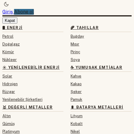
Giriş
Abone ol
Kapat
🛢 ENERJI
🌾 TAHILLAR
Petrol
Buğday
Doğalgaz
Mısır
Kömür
Pirinç
Nükleer
Soya
☀️ YENILENEBILIR ENERJI
☕ YUMUŞAK EMTIALAR
Solar
Kahve
Hidrojen
Kakao
Rüzgar
Şeker
Yenilenebilir Şirketleri
Pamuk
🥇 DEĞERLI METALLER
🔋 BATARYA METALLERI
Altın
Lityum
Gümüş
Kobalt
Platinyum
Nikel