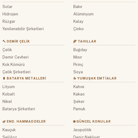
Solar
Bakır
Hidrojen
Alüminyum
Rüzgar
Kalay
Yenilenebilir Şirketleri
Çinko
🔨 DEMIR ÇELIK
🌾 TAHILLAR
Çelik
Buğday
Demir Cevheri
Mısır
Kok Kömürü
Pirinç
Çelik Şirketleri
Soya
🔋 BATARYA METALLERI
☕ YUMUŞAK EMTIALAR
Lityum
Kahve
Kobalt
Kakao
Nikel
Şeker
Batarya Şirketleri
Pamuk
🌿 END. HAMMADDELER
🌐 GÜNCEL KONULAR
Kauçuk
Jeopolitik
Selüloz
Deniz Nakliyat