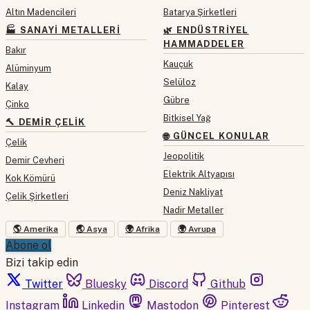
Altın Madencileri
Batarya Şirketleri
🏭 SANAYI METALLERI
🌿 ENDÜSTRIYEL
HAMMADDELER
Bakır
Kauçuk
Alüminyum
Selüloz
Kalay
Gübre
Çinko
Bitkisel Yağ
🔨 DEMIR ÇELIK
🌐 GÜNCEL KONULAR
Çelik
Jeopolitik
Demir Cevheri
Elektrik Altyapısı
Kok Kömürü
Deniz Nakliyat
Çelik Şirketleri
Nadir Metaller
🌎 Amerika
🌏 Asya
🌍 Afrika
🌍 Avrupa
Abone ol
Bizi takip edin
Twitter
Bluesky
Discord
Github
Instagram
Linkedin
Mastodon
Pinterest