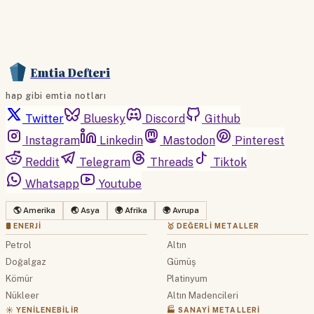
Emtia Defteri
hap gibi emtia notları
Twitter
Bluesky
Discord
Github
Instagram
Linkedin
Mastodon
Pinterest
Reddit
Telegram
Threads
Tiktok
Whatsapp
Youtube
🌎 Amerika
🌏 Asya
🌍 Afrika
🌍 Avrupa
🛢 ENERJI
🥇 DEĞERLI METALLER
Petrol
Altın
Doğalgaz
Gümüş
Kömür
Platinyum
Nükleer
Altın Madencileri
☀️ YENILENEBILIR
🏭 SANAYI METALLERI