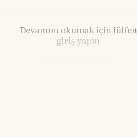
Devamını okumak için lütfe
giriş yapın
Hesabınız yoksa lütfen abone olun.
Hemen Abone Ol
Hesabınız var mı?
Giriş
Nikel
16.702,50
▼-2.45%
16.37