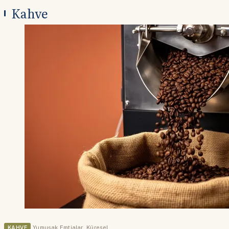
Kahve
KAHVE
Yumuşak Emtialar
,
Küresel