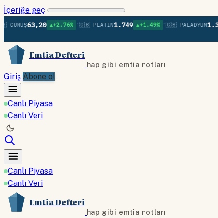
İçeriğe geç
•
•
63,20
1.749
1.377
ÜŞ
▲+2.76%
🇬🇧 PLATIN
▲+1.49%
🇬🇧 PALADYUM
▲+
Emtia Defteri
hap gibi emtia notları
Giriş
Abone ol
Canlı Piyasa
Canlı Veri
Canlı Piyasa
Canlı Veri
Emtia Defteri
hap gibi emtia notları