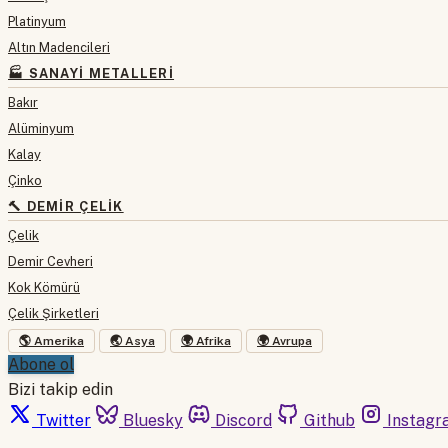
Platinyum
Altın Madencileri
🏭 SANAYI METALLERI
Bakır
Alüminyum
Kalay
Çinko
🔨 DEMIR ÇELIK
Çelik
Demir Cevheri
Kok Kömürü
Çelik Şirketleri
🌎 Amerika
🌏 Asya
🌍 Afrika
🌍 Avrupa
Abone ol
Bizi takip edin
Twitter
Bluesky
Discord
Github
Instagr