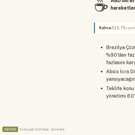
☕
ABD'nin B
hareketlen
Kahve
315,75
cent/
Brezilya Çöz
%90'dan fazl
fazlasını kar
Abics İcra Di
yansıyacağını
Teklife kon
yönetimi 60'
KAHVE
Yumuşak Emtialar
,
Amerika