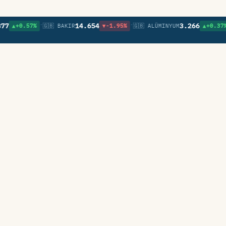
•
•
•
14.654
3.266
0.57%
🇬🇧 BAKIR
▼-1.95%
🇬🇧 ALÜMINYUM
▲+0.37%
🇬🇧