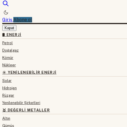
Giriş
Abone ol
Kapat
🛢 ENERJI
Petrol
Doğalgaz
Kömür
Nükleer
☀️ YENILENEBILIR ENERJI
Solar
Hidrojen
Rüzgar
Yenilenebilir Şirketleri
🥇 DEĞERLI METALLER
Altın
Gümüş