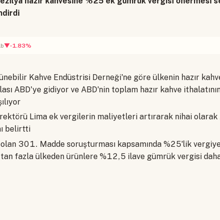
rezilya hazır kahvesine %25 ek gümrük vergisi önermesi 
dirdi
▼-1.83%
lb
ünebilir Kahve Endüstrisi Derneği'ne göre ülkenin hazır kahv
ası ABD'ye gidiyor ve ABD'nin toplam hazır kahve ithalatını
şılıyor
rektörü Lima ek vergilerin maliyetleri artırarak nihai olarak 
 belirtti
u olan 301. Madde soruşturması kapsamında %25'lik vergiy
tan fazla ülkeden ürünlere %12,5 ilave gümrük vergisi daha