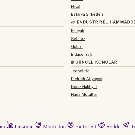
Nikel
Batarya Şirketleri
🌿 ENDÜSTRIYEL HAMMADD
Kauçuk
Selüloz
Gübre
Bitkisel Yağ
🌐 GÜNCEL KONULAR
Jeopolitik
Elektrik Altyapısı
Deniz Nakliyat
Nadir Metaller
am
Linkedin
Mastodon
Pinterest
Reddit
T