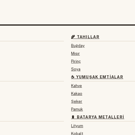
🌾 TAHILLAR
Buğday
Mısır
Pirinç
Soya
☕ YUMUŞAK EMTIALAR
Kahve
Kakao
Şeker
Pamuk
🔋 BATARYA METALLERI
Lityum
Kobalt