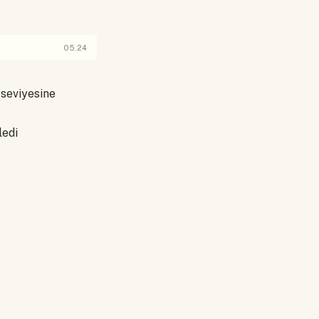
05.24
seviyesine
ledi