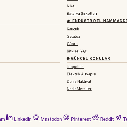
Nikel
Batarya Şirketleri
🌿 ENDÜSTRIYEL HAMMADD
Kauçuk
Selüloz
Gübre
Bitkisel Yağ
🌐 GÜNCEL KONULAR
Jeopolitik
Elektrik Altyapısı
Deniz Nakliyat
Nadir Metaller
am
Linkedin
Mastodon
Pinterest
Reddit
T