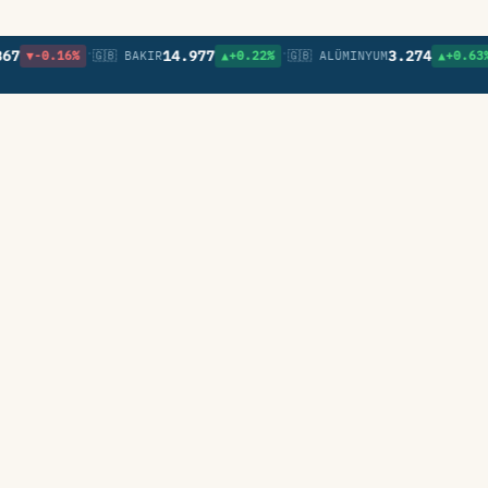
•
•
•
14.977
3.274
.16%
🇬🇧 BAKIR
▲+0.22%
🇬🇧 ALÜMINYUM
▲+0.63%
🇬🇧 