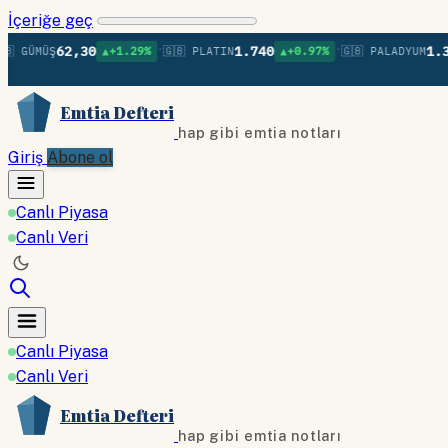
İçeriğe geç
•
•
62,30
1.740
1.367
Ş
▲+1.29%
🇬🇧 PLATIN
▲+0.97%
🇬🇧 PALADYUM
▼-0
Emtia Defteri
hap gibi emtia notları
Giriş
Abone ol
Canlı Piyasa
Canlı Veri
Canlı Piyasa
Canlı Veri
Emtia Defteri
hap gibi emtia notları