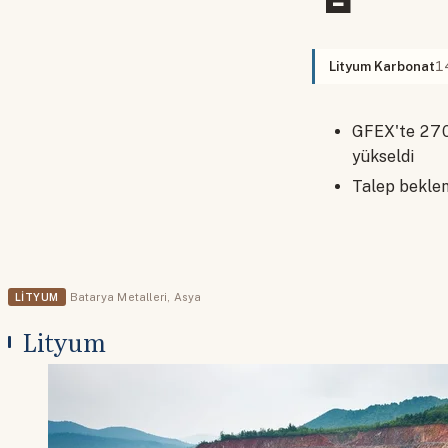
Lityum Karbonat
1
GFEX'te 270
yükseldi
Talep beklent
LITYUM
Batarya Metalleri
,
Asya
Lityum