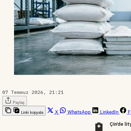
07 Temmuz 2026, 21:21
Paylaş
X
WhatsApp
LinkedIn
F
Linki kopyala
🔋
Çin'de li