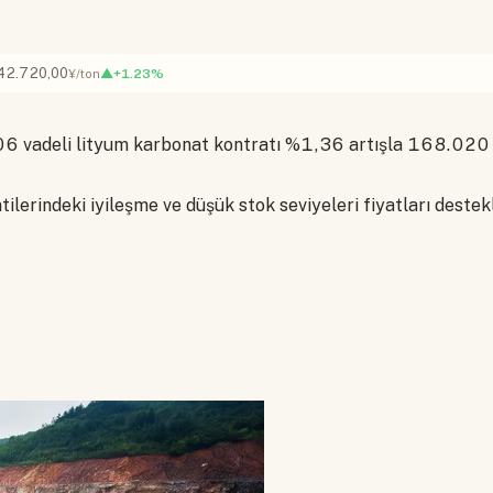
42.720,00
▲+1.23%
¥/ton
6 vadeli lityum karbonat kontratı %1,36 artışla 168.020 
ilerindeki iyileşme ve düşük stok seviyeleri fiyatları destek