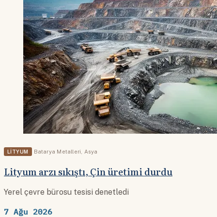
LITYUM
Batarya Metalleri
,
Asya
Lityum arzı sıkıştı, Çin üretimi durdu
Yerel çevre bürosu tesisi denetledi
7 Ağu 2026