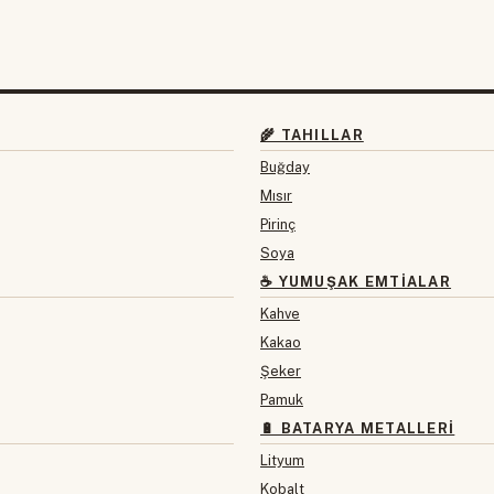
🌾 TAHILLAR
Buğday
Mısır
Pirinç
Soya
☕ YUMUŞAK EMTIALAR
Kahve
Kakao
Şeker
Pamuk
🔋 BATARYA METALLERI
Lityum
Kobalt