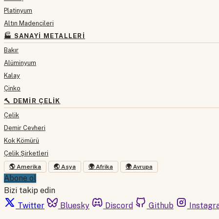
Platinyum
Altın Madencileri
🏭 SANAYI METALLERI
Bakır
Alüminyum
Kalay
Çinko
🔨 DEMIR ÇELIK
Çelik
Demir Cevheri
Kok Kömürü
Çelik Şirketleri
🌎 Amerika
🌏 Asya
🌍 Afrika
🌍 Avrupa
Abone ol
Bizi takip edin
Twitter
Bluesky
Discord
Github
Instagr