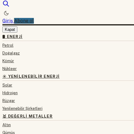
Giriş
Abone ol
Kapat
🛢 ENERJI
Petrol
Doğalgaz
Kömür
Nükleer
☀️ YENILENEBILIR ENERJI
Solar
Hidrojen
Rüzgar
Yenilenebilir Şirketleri
🥇 DEĞERLI METALLER
Altın
Gümüş