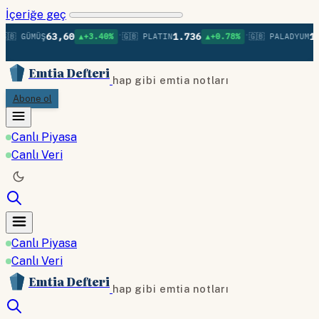
İçeriğe geç
•
•
63,60
1.736
1.3
🇧 GÜMÜŞ
▲+3.40%
🇬🇧 PLATIN
▲+0.78%
🇬🇧 PALADYUM
Emtia Defteri
hap gibi emtia notları
Abone ol
Canlı Piyasa
Canlı Veri
Canlı Piyasa
Canlı Veri
Emtia Defteri
hap gibi emtia notları