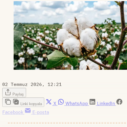
02 Temmuz 2026, 12:21
Paylaş
X
WhatsApp
LinkedIn
Linki kopyala
Facebook
E-posta