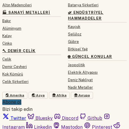
Altın Madencileri
Batarya Şirketleri
🏭 SANAYI METALLERI
🌿 ENDÜSTRIYEL
HAMMADDELER
Bakır
Kauçuk
Alüminyum
Selüloz
Kalay
Gübre
Çinko
Bitkisel Yağ
🔨 DEMIR ÇELIK
🌐 GÜNCEL KONULAR
Çelik
Jeopolitik
Demir Cevheri
Elektrik Altyapısı
Kok Kömürü
Deniz Nakliyat
Çelik Şirketleri
Nadir Metaller
🌎 Amerika
🌏 Asya
🌍 Afrika
🌍 Avrupa
Abone ol
Bizi takip edin
Twitter
Bluesky
Discord
Github
Instagram
Linkedin
Mastodon
Pinterest