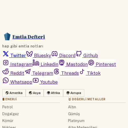
Emtia Defteri
hap gibi emtia notları
Twitter
Bluesky
Discord
Github
Instagram
Linkedin
Mastodon
Pinterest
Reddit
Telegram
Threads
Tiktok
Whatsapp
Youtube
🌎 Amerika
🌏 Asya
🌍 Afrika
🌍 Avrupa
🛢 ENERJI
🥇 DEĞERLI METALLER
Petrol
Altın
Doğalgaz
Gümüş
Kömür
Platinyum
Nükleer
Altın Madencileri