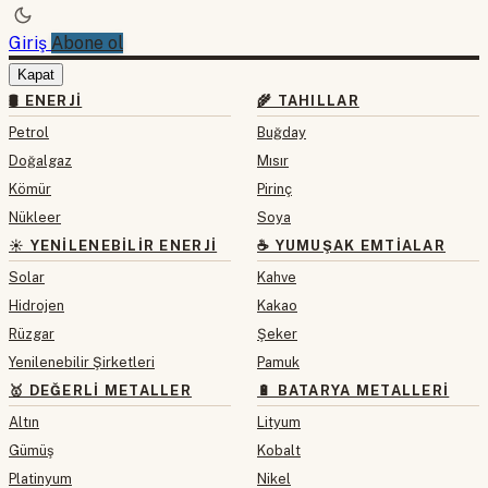
Giriş
Abone ol
Kapat
🛢 ENERJI
🌾 TAHILLAR
Petrol
Buğday
Doğalgaz
Mısır
Kömür
Pirinç
Nükleer
Soya
☀️ YENILENEBILIR ENERJI
☕ YUMUŞAK EMTIALAR
Solar
Kahve
Hidrojen
Kakao
Rüzgar
Şeker
Yenilenebilir Şirketleri
Pamuk
🥇 DEĞERLI METALLER
🔋 BATARYA METALLERI
Altın
Lityum
Gümüş
Kobalt
Platinyum
Nikel