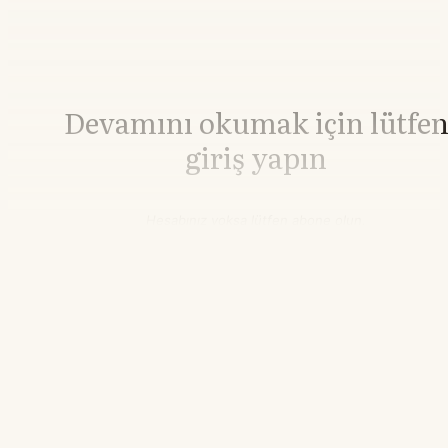
Devamını okumak için lütfe
giriş yapın
Hesabınız yoksa lütfen abone olun.
Hemen Abone Ol
Hesabınız var mı?
Giriş
Pamuk
84,07
▲+2.57%
21.55