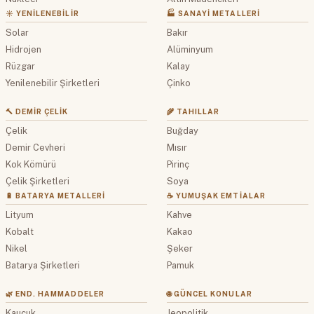
☀️ YENILENEBILIR
🏭 SANAYI METALLERI
Solar
Bakır
Hidrojen
Alüminyum
Rüzgar
Kalay
Yenilenebilir Şirketleri
Çinko
🔨 DEMIR ÇELIK
🌾 TAHILLAR
Çelik
Buğday
Demir Cevheri
Mısır
Kok Kömürü
Pirinç
Çelik Şirketleri
Soya
🔋 BATARYA METALLERI
☕ YUMUŞAK EMTIALAR
Lityum
Kahve
Kobalt
Kakao
Nikel
Şeker
Batarya Şirketleri
Pamuk
🌿 END. HAMMADDELER
🌐 GÜNCEL KONULAR
Kauçuk
Jeopolitik