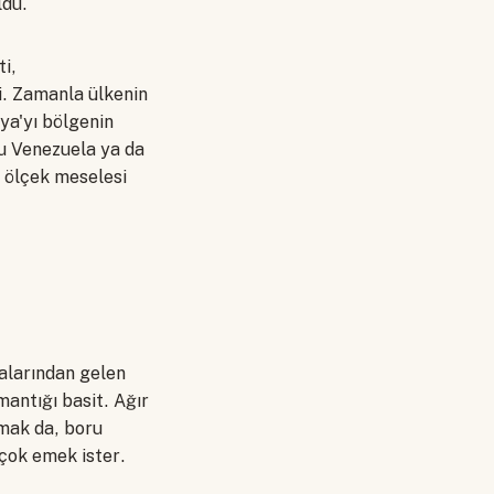
ldu.
ti,
i. Zamanla ülkenin
ya'yı bölgenin
u Venezuela ya da
 ölçek meselesi
halarından gelen
antığı basit. Ağır
mak da, boru
 çok emek ister.