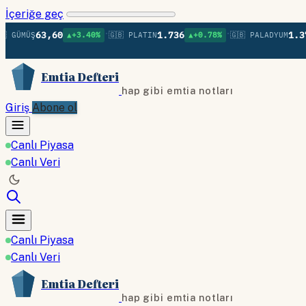
İçeriğe geç
•
•
63,60
1.736
1.379
MÜŞ
▲+3.40%
🇬🇧 PLATIN
▲+0.78%
🇬🇧 PALADYUM
▲+
Emtia Defteri
hap gibi emtia notları
Giriş
Abone ol
Canlı Piyasa
Canlı Veri
Canlı Piyasa
Canlı Veri
Emtia Defteri
hap gibi emtia notları