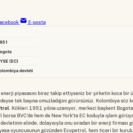
acebook
E-posta
951
ogota
YSE (EC)
olombiya devleti
enerji piyasasını biraz takip ettiyseniz bir şirketin koca bir 
edeyse tek başına omuzladığını görürsünüz. Kolombiya söz k
trol
. Kökleri 1951 yılına uzanıyor, merkezi başkent Bogota
el borsa BVC'de hem de New York'ta EC koduyla işlem görüy
devletinin elinde, dolayısıyla onu sıradan bir enerji firması
piyasa oyuncusunun gözünden Ecopetrol, hem ticari bir kurul