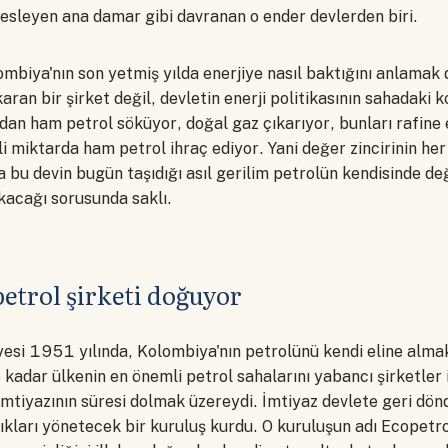
besleyen ana damar gibi davranan o ender devlerden biri.
mbiya'nın son yetmiş yılda enerjiye nasıl baktığını anlamak
aran bir şirket değil, devletin enerji politikasının sahadaki k
ndan ham petrol söküyor, doğal gaz çıkarıyor, bunları rafine 
i miktarda ham petrol ihraç ediyor. Yani değer zincirinin her
bu devin bugün taşıdığı asıl gerilim petrolün kendisinde değ
kacağı sorusunda saklı.
petrol şirketi doğuyor
yesi 1951 yılında, Kolombiya'nın petrolünü kendi eline alma
kadar ülkenin en önemli petrol sahalarını yabancı şirketler 
mtiyazının süresi dolmak üzereydi. İmtiyaz devlete geri dö
ıkları yönetecek bir kuruluş kurdu. O kuruluşun adı Ecopetr