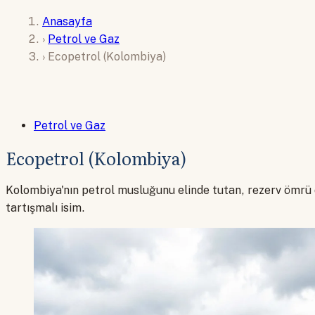
Anasayfa
›
Petrol ve Gaz
›
Ecopetrol (Kolombiya)
Petrol ve Gaz
Ecopetrol (Kolombiya)
Kolombiya'nın petrol musluğunu elinde tutan, rezerv ömrü d
tartışmalı isim.