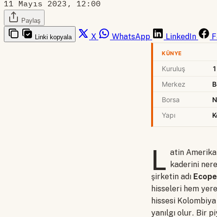
11 Mayıs 2023, 12:00
Paylaş
X
WhatsApp
LinkedIn
F
Linki kopyala
KÜNYE
Kuruluş
1
Merkez
B
Borsa
N
Yapı
K
L
atin Amerika 
kaderini ner
şirketin adı
Ecope
hisseleri hem yer
hissesi Kolombiya 
yanılgı olur. Bir 