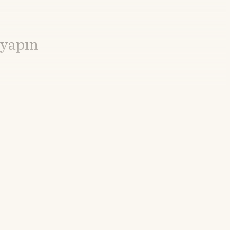
 yapın
21.55