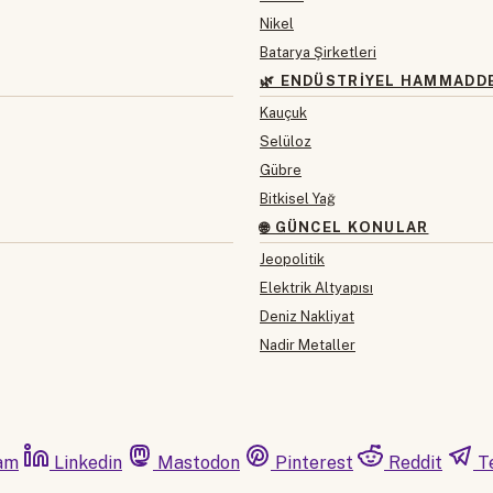
Nikel
Batarya Şirketleri
🌿 ENDÜSTRIYEL HAMMADD
Kauçuk
Selüloz
Gübre
Bitkisel Yağ
🌐 GÜNCEL KONULAR
Jeopolitik
Elektrik Altyapısı
Deniz Nakliyat
Nadir Metaller
am
Linkedin
Mastodon
Pinterest
Reddit
T