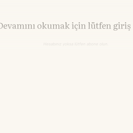
Devamını okumak için lütfen giriş
Hesabınız yoksa lütfen abone olun.
Hemen Abone Ol
Hesabınız var mı?
Giriş
Brent Petrol
82,27
WTI Petrol
77,08
▼-0.27%
▼-0.27%
$/varil
$/varil