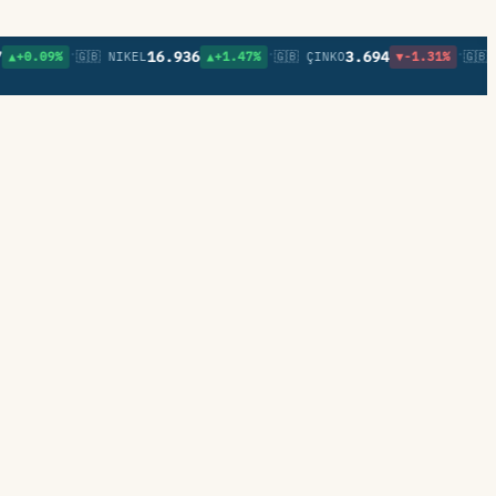
•
•
•
16.936
3.694
.09%
🇬🇧 NIKEL
▲+1.47%
🇬🇧 ÇINKO
▼-1.31%
🇬🇧 KURŞ