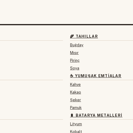
🌾 TAHILLAR
Buğday
Mısır
Pirinç
Soya
☕ YUMUŞAK EMTIALAR
Kahve
Kakao
Şeker
Pamuk
🔋 BATARYA METALLERI
Lityum
Kobalt