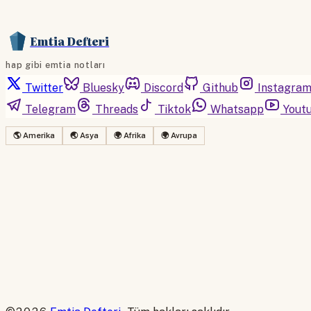
Emtia Defteri
hap gibi emtia notları
Twitter
Bluesky
Discord
Github
Instagra
Telegram
Threads
Tiktok
Whatsapp
Yout
🌎 Amerika
🌏 Asya
🌍 Afrika
🌍 Avrupa