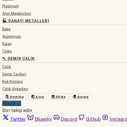
Platinyum
Altın Madencileri
🏭 SANAYI METALLERI
Bakır
Alüminyum
Kalay
Çinko
🔨 DEMIR ÇELIK
Çelik
Demir Cevheri
Kok Kömürü
Çelik Şirketleri
🌎 Amerika
🌏 Asya
🌍 Afrika
🌍 Avrupa
Abone ol
Bizi takip edin
Twitter
Bluesky
Discord
Github
Instagr