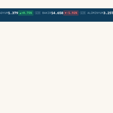
•
•
1.379
14.658
3.257
M
▲+0.75%
🇬🇧 BAKIR
▼-1.92%
🇬🇧 ALÜMINYUM
▲+0