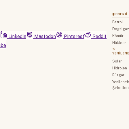
🛢 ENERJI
Petrol
Doğalga
m
Linkedin
Mastodon
Pinterest
Reddit
Kömür
Nükleer
ube
☀️
YENILENE
Solar
Hidrojen
Rüzgar
Yenilenebi
Şirketleri