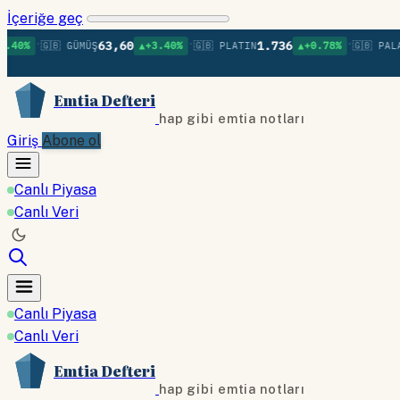
İçeriğe geç
•
•
•
63,60
1.736
%
🇬🇧 GÜMÜŞ
▲+3.40%
🇬🇧 PLATIN
▲+0.78%
🇬🇧 PALADYU
Emtia Defteri
hap gibi emtia notları
Giriş
Abone ol
Canlı Piyasa
Canlı Veri
Canlı Piyasa
Canlı Veri
Emtia Defteri
hap gibi emtia notları