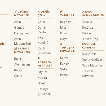
🥇 DEĞERLI
🔨 DEMIR
🌾
🌿 END.
METALLER
ÇELIK
TAHILLAR
HAMMADDELER
Altın
Çelik
Buğday
Kauçuk
z
Gümüş
Demir
Mısır
Selüloz
Cevheri
Platinyum
Pirinç
Gübre
Kok
Altın
Soya
Bitkisel Yağ
Kömürü
Madencileri
BILIR
☕
🌐 GÜNCEL
YUMUŞAK
KONULAR
Çelik
🏭 SANAYI
EMTIALAR
METALLERI
Şirketleri
Jeopolitik
Kahve
🔋
Bakır
Deniz Nakliyat
BATARYA
Kakao
Alüminyum
Nadir Metaller
METALLERI
lir
Şeker
Kalay
Elektrik
Lityum
Pamuk
Çinko
Altyapısı
Kobalt
Nikel
Batarya
Şirketleri