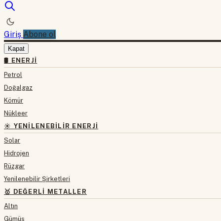
Giriş
Abone ol
Kapat
🛢 ENERJI
Petrol
Doğalgaz
Kömür
Nükleer
☀️ YENILENEBILIR ENERJI
Solar
Hidrojen
Rüzgar
Yenilenebilir Şirketleri
🥇 DEĞERLI METALLER
Altın
Gümüş