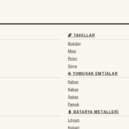
🌾 TAHILLAR
Buğday
Mısır
Pirinç
Soya
☕ YUMUŞAK EMTIALAR
Kahve
Kakao
Şeker
Pamuk
🔋 BATARYA METALLERI
Lityum
Kobalt