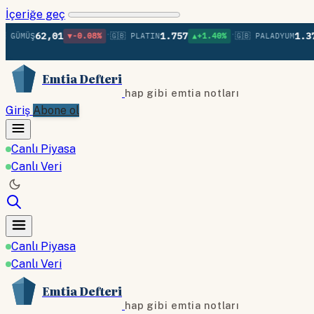
İçeriğe geç
•
•
62,01
1.757
1.372
ÜŞ
▼-0.08%
🇬🇧 PLATIN
▲+1.40%
🇬🇧 PALADYUM
▲+
Emtia Defteri
hap gibi emtia notları
Giriş
Abone ol
Canlı Piyasa
Canlı Veri
Canlı Piyasa
Canlı Veri
Emtia Defteri
hap gibi emtia notları