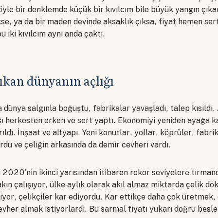
öyle bir denklemde küçük bir kıvılcım bile büyük yangın çıkar
se, ya da bir maden devinde aksaklık çıksa, fiyat hemen sert
iki kıvılcım aynı anda çaktı.
ıkan dünyanın açlığı
dünya salgınla boğuştu, fabrikalar yavaşladı, talep kısıldı
şı herkesten erken ve sert yaptı. Ekonomiyi yeniden ayağa k
ıldı. İnşaat ve altyapı. Yeni konutlar, yollar, köprüler, fabri
rdu ve çeliğin arkasında da demir cevheri vardı.
mi 2020'nin ikinci yarısından itibaren rekor seviyelere tırmand
ın çalışıyor, ülke aylık olarak akıl almaz miktarda çelik dö
liyor, çelikçiler kar ediyordu. Kar ettikçe daha çok üretmek
evher almak istiyorlardı. Bu sarmal fiyatı yukarı doğru besle