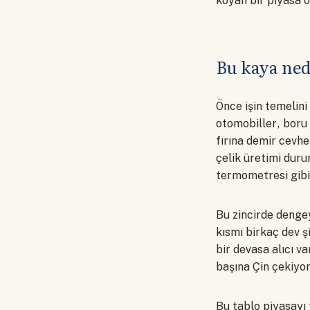
koyan bir piyasa o
Bu kaya ne
Önce işin temelini
otomobiller, boru 
fırına demir cevh
çelik üretimi duru
termometresi gibi 
Bu zincirde dengey
kısmı birkaç dev ş
bir devasa alıcı v
başına Çin çekiyor
Bu tablo piyasayı t