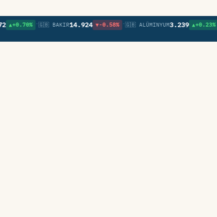
•
•
•
14.924
3.239
0.70%
🇬🇧 BAKIR
▼-0.58%
🇬🇧 ALÜMINYUM
▲+0.23%
🇬🇧