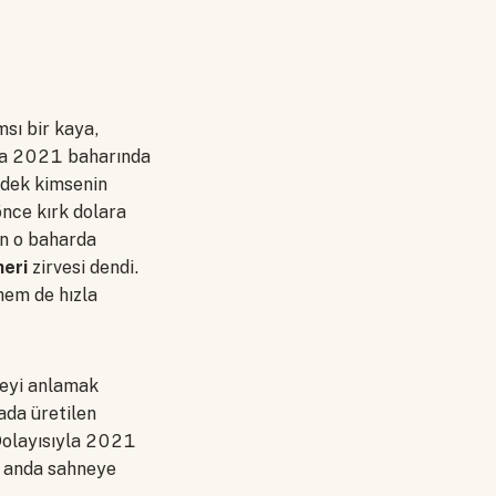
msı bir kaya,
Ama 2021 baharında
 dek kimsenin
önce kırk dolara
in o baharda
heri
zirvesi dendi.
hem de hızla
keyi anlamak
ada üretilen
 Dolayısıyla 2021
nı anda sahneye