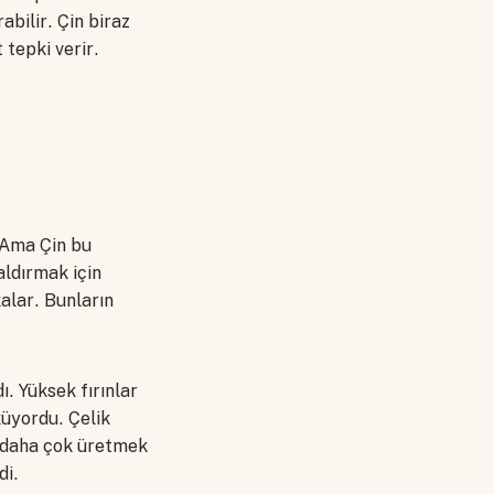
abilir. Çin biraz
 tepki verir.
. Ama Çin bu
aldırmak için
kalar. Bunların
ı. Yüksek fırınlar
küyordu. Çelik
, daha çok üretmek
di.