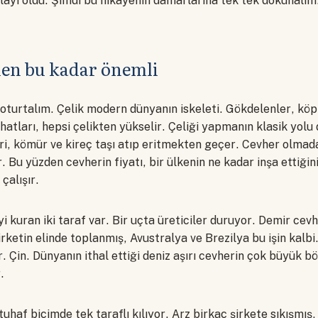
layı oldu. Şimdi bu hikayenin damarlarına tek tek dokunalım
den bu kadar önemli
 oturtalım. Çelik modern dünyanın iskeleti. Gökdelenler, köp
hatları, hepsi çelikten yükselir. Çeliği yapmanın klasik yolu
eri, kömür ve kireç taşı atıp eritmekten geçer. Cevher olma
r. Bu yüzden cevherin fiyatı, bir ülkenin ne kadar inşa ettiği
çalışır.
i kuran iki taraf var. Bir uçta üreticiler duruyor. Demir cevh
irketin elinde toplanmış, Avustralya ve Brezilya bu işin kalbi
ar. Çin. Dünyanın ithal ettiği deniz aşırı cevherin çok büyük 
.
uhaf biçimde tek taraflı kılıyor. Arz birkaç şirkete sıkışmış, 