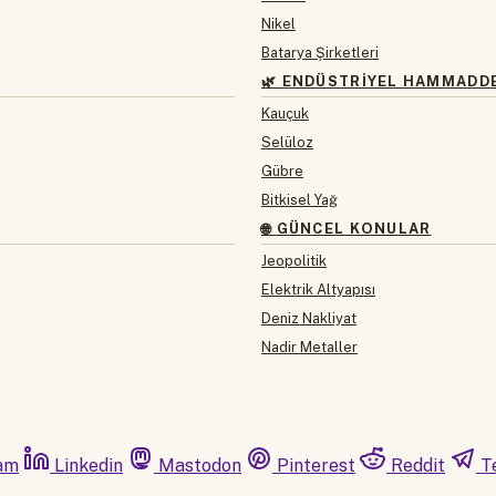
Nikel
Batarya Şirketleri
🌿 ENDÜSTRIYEL HAMMADD
Kauçuk
Selüloz
Gübre
Bitkisel Yağ
🌐 GÜNCEL KONULAR
Jeopolitik
Elektrik Altyapısı
Deniz Nakliyat
Nadir Metaller
am
Linkedin
Mastodon
Pinterest
Reddit
T