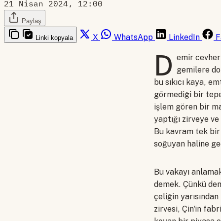
21 Nisan 2024, 12:00
Paylaş
X
WhatsApp
LinkedIn
F
Linki kopyala
D
emir cevheri
gemilere do
bu sıkıcı kaya, em
görmediği bir tepe
işlem gören bir ma
yaptığı zirveye v
Bu kavram tek bir 
soğuyan haline geç
Bu vakayı anlamak,
demek. Çünkü demi
çeliğin yarısından
zirvesi, Çin'in fab