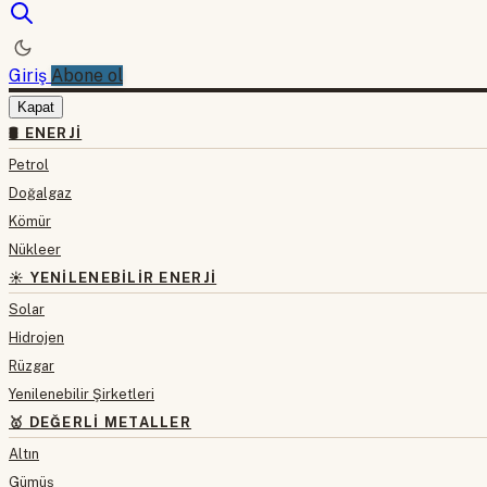
Giriş
Abone ol
Kapat
🛢 ENERJI
Petrol
Doğalgaz
Kömür
Nükleer
☀️ YENILENEBILIR ENERJI
Solar
Hidrojen
Rüzgar
Yenilenebilir Şirketleri
🥇 DEĞERLI METALLER
Altın
Gümüş