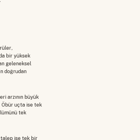
.
rüler,
 da bir yüksek
dan geleneksel
nin doğrudan
eri arzının büyük
. Öbür uçta ise tek
bölümünü tek
talep ise tek bir