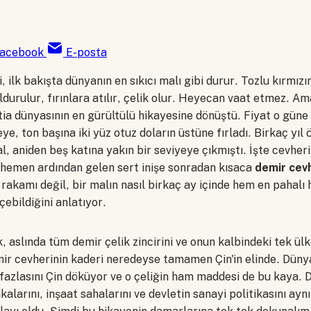
acebook
E-posta
, ilk bakışta dünyanın en sıkıcı malı gibi durur. Tozlu kırmızı
ldurulur, fırınlara atılır, çelik olur. Heyecan vaat etmez. 
tia dünyasının en gürültülü hikayesine dönüştü. Fiyat o güne
ye, ton başına iki yüz otuz doların üstüne fırladı. Birkaç yıl 
l, aniden beş katına yakın bir seviyeye çıkmıştı. İşte cevher
e hemen ardından gelen sert inişe sonradan kısaca
demir cev
rakamı değil, bir malın nasıl birkaç ay içinde hem en pahalı 
ebildiğini anlatıyor.
 aslında tüm demir çelik zincirini ve onun kalbindeki tek ül
r cevherinin kaderi neredeyse tamamen Çin'in elinde. Düny
 fazlasını Çin döküyor ve o çeliğin ham maddesi de bu kaya.
rikalarını, inşaat sahalarını ve devletin sanayi politikasını ay