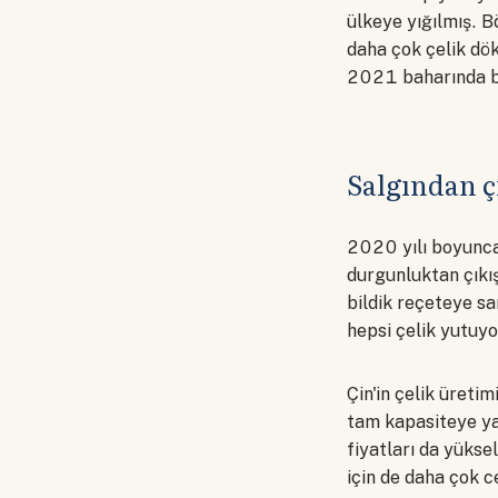
ülkeye yığılmış. B
daha çok çelik dök
2021 baharında bu 
Salgından ç
2020 yılı boyunca 
durgunluktan çıkı
bildik reçeteye sar
hepsi çelik yutuyo
Çin'in çelik üreti
tam kapasiteye yak
fiyatları da yükse
için de daha çok c