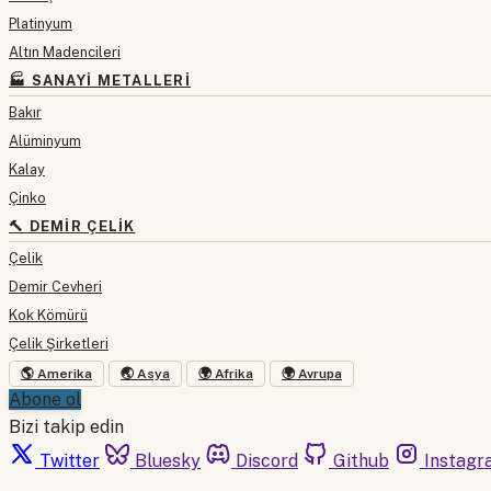
Platinyum
Altın Madencileri
🏭 SANAYI METALLERI
Bakır
Alüminyum
Kalay
Çinko
🔨 DEMIR ÇELIK
Çelik
Demir Cevheri
Kok Kömürü
Çelik Şirketleri
🌎 Amerika
🌏 Asya
🌍 Afrika
🌍 Avrupa
Abone ol
Bizi takip edin
Twitter
Bluesky
Discord
Github
Instagr