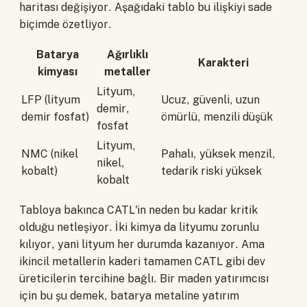
haritası değişiyor. Aşağıdaki tablo bu ilişkiyi sade
biçimde özetliyor.
Batarya
Ağırlıklı
Karakteri
kimyası
metaller
Lityum,
LFP (lityum
Ucuz, güvenli, uzun
demir,
demir fosfat)
ömürlü, menzili düşük
fosfat
Lityum,
NMC (nikel
Pahalı, yüksek menzil,
nikel,
kobalt)
tedarik riski yüksek
kobalt
Tabloya bakınca CATL'in neden bu kadar kritik
olduğu netleşiyor. İki kimya da lityumu zorunlu
kılıyor, yani lityum her durumda kazanıyor. Ama
ikincil metallerin kaderi tamamen CATL gibi dev
üreticilerin tercihine bağlı. Bir maden yatırımcısı
için bu şu demek, batarya metaline yatırım