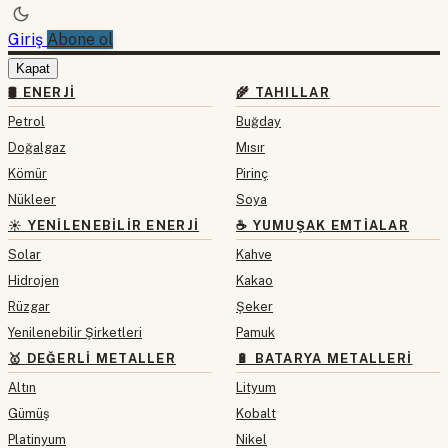
Giriş
Abone ol
Kapat
🛢 ENERJI
🌾 TAHILLAR
Petrol
Buğday
Doğalgaz
Mısır
Kömür
Pirinç
Nükleer
Soya
☀️ YENILENEBILIR ENERJI
☕ YUMUŞAK EMTIALAR
Solar
Kahve
Hidrojen
Kakao
Rüzgar
Şeker
Yenilenebilir Şirketleri
Pamuk
🥇 DEĞERLI METALLER
🔋 BATARYA METALLERI
Altın
Lityum
Gümüş
Kobalt
Platinyum
Nikel