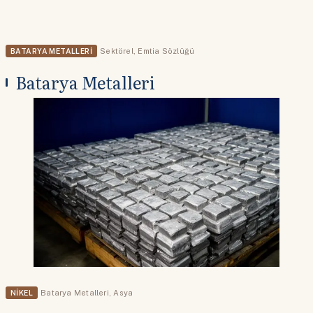
BATARYA METALLERI
Sektörel
,
Emtia Sözlüğü
Batarya Metalleri
NIKEL
Batarya Metalleri
,
Asya