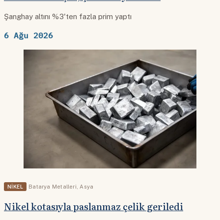
Şanghay altını %3'ten fazla prim yaptı
6 Ağu 2026
NIKEL
Batarya Metalleri
,
Asya
Nikel kotasıyla paslanmaz çelik geriledi