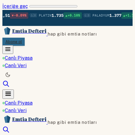
İçeriğe geç
•
•
•
1.735
1.377
0.89%
🇬🇧 PLATIN
▲+0.10%
🇬🇧 PALADYUM
▲+1.11%
🇬🇧 
Emtia Defteri
hap gibi emtia notları
Abone ol
Canlı Piyasa
Canlı Veri
Canlı Piyasa
Canlı Veri
Emtia Defteri
hap gibi emtia notları