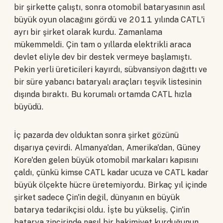
bir şirkette çalıştı, sonra otomobil bataryasının asıl
büyük oyun olacağını gördü ve 2011 yılında CATL'i
ayrı bir şirket olarak kurdu. Zamanlama
mükemmeldi. Çin tam o yıllarda elektrikli araca
devlet eliyle dev bir destek vermeye başlamıştı.
Pekin yerli üreticileri kayırdı, sübvansiyon dağıttı ve
bir süre yabancı bataryalı araçları teşvik listesinin
dışında bıraktı. Bu korumalı ortamda CATL hızla
büyüdü.
İç pazarda dev olduktan sonra şirket gözünü
dışarıya çevirdi. Almanya'dan, Amerika'dan, Güney
Kore'den gelen büyük otomobil markaları kapısını
çaldı, çünkü kimse CATL kadar ucuza ve CATL kadar
büyük ölçekte hücre üretemiyordu. Birkaç yıl içinde
şirket sadece Çin'in değil, dünyanın en büyük
batarya tedarikçisi oldu. İşte bu yükseliş, Çin'in
batarya zincirinde nasıl bir hakimiyet kurduğunun