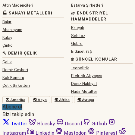
Altın Madencileri
Batarya Şirketleri
🏭 SANAYI METALLERI
🌿 ENDÜSTRIYEL
HAMMADDELER
Bakır
Kauçuk
Alüminyum
Selüloz
Kalay
Gübre
Çinko
Bitkisel Yağ
🔨 DEMIR ÇELIK
🌐 GÜNCEL KONULAR
Çelik
Jeopolitik
Demir Cevheri
Elektrik Altyapısı
Kok Kömürü
Deniz Nakliyat
Çelik Şirketleri
Nadir Metaller
🌎 Amerika
🌏 Asya
🌍 Afrika
🌍 Avrupa
Abone ol
Bizi takip edin
Twitter
Bluesky
Discord
Github
Instagram
Linkedin
Mastodon
Pinterest