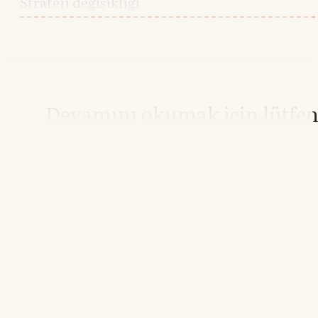
Strateji değişikliği
Devamını okumak için lütfe
giriş yapın
Hesabınız yoksa lütfen abone olun.
Hemen Abone Ol
Hesabınız var mı?
Giriş