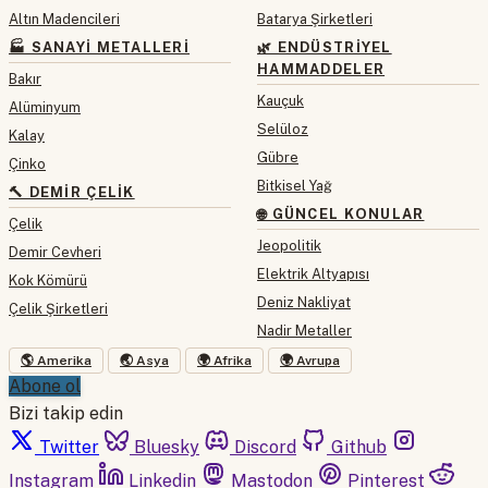
Altın Madencileri
Batarya Şirketleri
🏭 SANAYI METALLERI
🌿 ENDÜSTRIYEL
HAMMADDELER
Bakır
Kauçuk
Alüminyum
Selüloz
Kalay
Gübre
Çinko
Bitkisel Yağ
🔨 DEMIR ÇELIK
🌐 GÜNCEL KONULAR
Çelik
Jeopolitik
Demir Cevheri
Elektrik Altyapısı
Kok Kömürü
Deniz Nakliyat
Çelik Şirketleri
Nadir Metaller
🌎 Amerika
🌏 Asya
🌍 Afrika
🌍 Avrupa
Abone ol
Bizi takip edin
Twitter
Bluesky
Discord
Github
Instagram
Linkedin
Mastodon
Pinterest