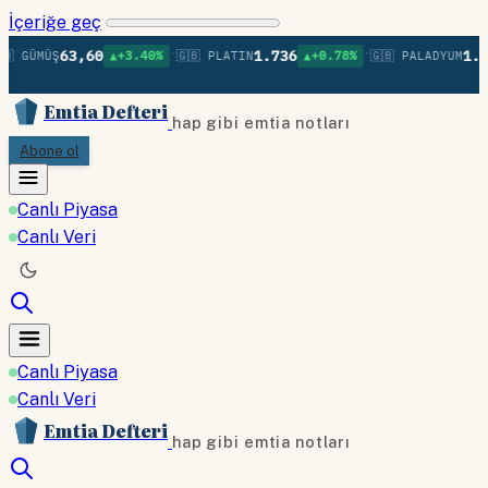
İçeriğe geç
•
•
63,60
1.736
1.37
 GÜMÜŞ
▲+3.40%
🇬🇧 PLATIN
▲+0.78%
🇬🇧 PALADYUM
Emtia Defteri
hap gibi emtia notları
Abone ol
Canlı Piyasa
Canlı Veri
Canlı Piyasa
Canlı Veri
Emtia Defteri
hap gibi emtia notları