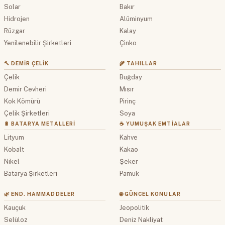
Solar
Bakır
Hidrojen
Alüminyum
Rüzgar
Kalay
Yenilenebilir Şirketleri
Çinko
🔨 DEMIR ÇELIK
🌾 TAHILLAR
Çelik
Buğday
Demir Cevheri
Mısır
Kok Kömürü
Pirinç
Çelik Şirketleri
Soya
🔋 BATARYA METALLERI
☕ YUMUŞAK EMTIALAR
Lityum
Kahve
Kobalt
Kakao
Nikel
Şeker
Batarya Şirketleri
Pamuk
🌿 END. HAMMADDELER
🌐 GÜNCEL KONULAR
Kauçuk
Jeopolitik
Selüloz
Deniz Nakliyat