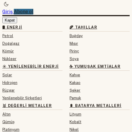
Giriş
Abone ol
Kapat
🛢 ENERJI
🌾 TAHILLAR
Petrol
Buğday
Doğalgaz
Mısır
Kömür
Pirinç
Nükleer
Soya
☀️ YENILENEBILIR ENERJI
☕ YUMUŞAK EMTIALAR
Solar
Kahve
Hidrojen
Kakao
Rüzgar
Şeker
Yenilenebilir Şirketleri
Pamuk
🥇 DEĞERLI METALLER
🔋 BATARYA METALLERI
Altın
Lityum
Gümüş
Kobalt
Platinyum
Nikel