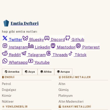
Emtia Defteri
hap gibi emtia notları
Twitter
Bluesky
Discord
Github
Instagram
Linkedin
Mastodon
Pinterest
Reddit
Telegram
Threads
Tiktok
Whatsapp
Youtube
🌎 Amerika
🌏 Asya
🌍 Afrika
🌍 Avrupa
🛢 ENERJI
🥇 DEĞERLI METALLER
Petrol
Altın
Doğalgaz
Gümüş
Kömür
Platinyum
Nükleer
Altın Madencileri
☀️ YENILENEBILIR
🏭 SANAYI METALLERI