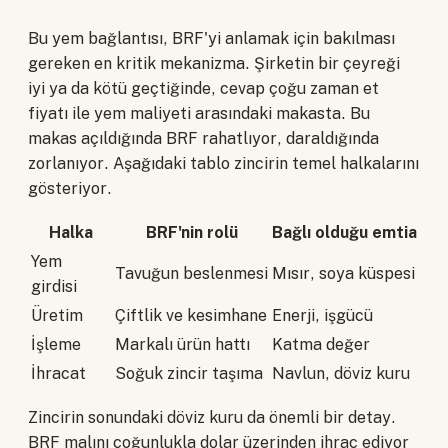
Bu yem bağlantısı, BRF'yi anlamak için bakılması
gereken en kritik mekanizma. Şirketin bir çeyreği
iyi ya da kötü geçtiğinde, cevap çoğu zaman et
fiyatı ile yem maliyeti arasındaki makasta. Bu
makas açıldığında BRF rahatlıyor, daraldığında
zorlanıyor. Aşağıdaki tablo zincirin temel halkalarını
gösteriyor.
Halka
BRF'nin rolü
Bağlı olduğu emtia
Yem
Tavuğun beslenmesi
Mısır, soya küspesi
girdisi
Üretim
Çiftlik ve kesimhane
Enerji, işgücü
İşleme
Markalı ürün hattı
Katma değer
İhracat
Soğuk zincir taşıma
Navlun, döviz kuru
Zincirin sonundaki döviz kuru da önemli bir detay.
BRF malını çoğunlukla dolar üzerinden ihraç ediyor