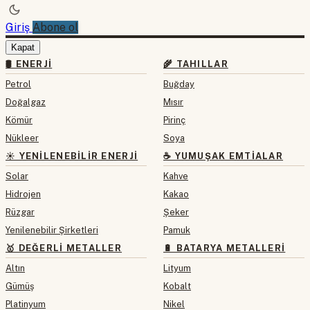
Giriş
Abone ol
Kapat
🛢 ENERJI
🌾 TAHILLAR
Petrol
Buğday
Doğalgaz
Mısır
Kömür
Pirinç
Nükleer
Soya
☀️ YENILENEBILIR ENERJI
☕ YUMUŞAK EMTIALAR
Solar
Kahve
Hidrojen
Kakao
Rüzgar
Şeker
Yenilenebilir Şirketleri
Pamuk
🥇 DEĞERLI METALLER
🔋 BATARYA METALLERI
Altın
Lityum
Gümüş
Kobalt
Platinyum
Nikel