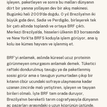
işleyen, paketleyen ve sonra bu malları dünyanın
dört bir yanına yollayan dev bir akış makinesi.
Bugünkü hali 2009'da doğdu. O yıl Brezilya'nın iki
büyük gıda devi,
Sadia
ve Perdigão, birleşerek tek
bir çatı altında toplandı ve ortaya BRF çıktı.
Merkezi Brezilya'da, hisseleri ülkenin B3 borsasında
ve New York'ta BRFS koduyla işlem görüyor, ana iş
kolu ise kümes hayvanı ve işlenmiş et.
BRF'yi anlamak, aslında küresel ucuz proteinin
görünmeyen omurgasını anlamak demek. Tüketici
raftaki dondurulmuş tavuğu ya da paketlenmiş
sosisi görür ama o tavuğun yumurtadan çıkıp bir
kıtanın öbür ucundaki sofraya ulaşmasına kadar
uzanan zincirde malı yetiştiren, işleyen ve taşıyan
birileri olmalı. İşte BRF tam orada duruyor,
Brezilya'nın bereketli tarım coğrafyasıyla dünyanın
aç pazarları arasındaki o uzun köprünün üstünde.