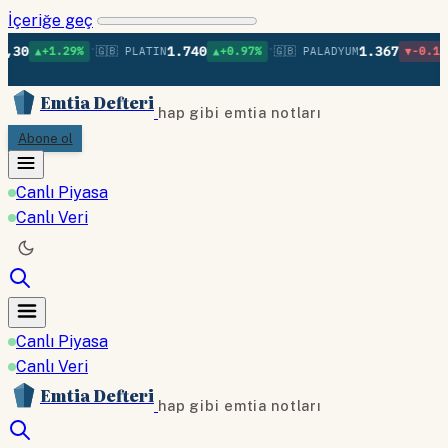
İçeriğe geç
•
•
•
1.740
1.367
+1.29%
🇬🇧 PLATIN
▲+0.97%
🇬🇧 PALADYUM
▼-0.16%
🇬🇧
Emtia Defteri
hap gibi emtia notları
Abone ol
Canlı Piyasa
Canlı Veri
Canlı Piyasa
Canlı Veri
Emtia Defteri
hap gibi emtia notları