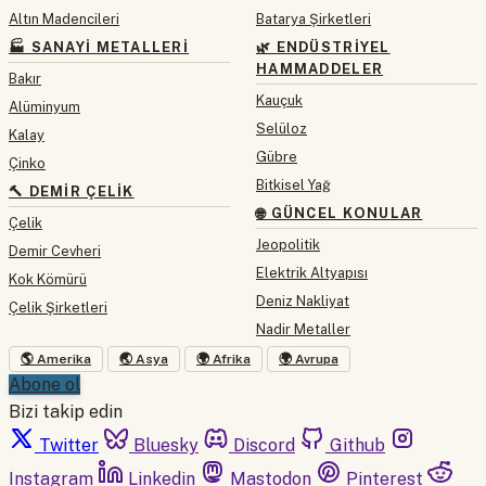
Altın Madencileri
Batarya Şirketleri
🏭 SANAYI METALLERI
🌿 ENDÜSTRIYEL
HAMMADDELER
Bakır
Kauçuk
Alüminyum
Selüloz
Kalay
Gübre
Çinko
Bitkisel Yağ
🔨 DEMIR ÇELIK
🌐 GÜNCEL KONULAR
Çelik
Jeopolitik
Demir Cevheri
Elektrik Altyapısı
Kok Kömürü
Deniz Nakliyat
Çelik Şirketleri
Nadir Metaller
🌎 Amerika
🌏 Asya
🌍 Afrika
🌍 Avrupa
Abone ol
Bizi takip edin
Twitter
Bluesky
Discord
Github
Instagram
Linkedin
Mastodon
Pinterest