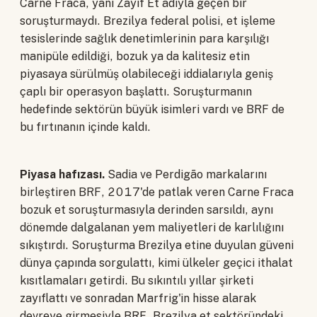
Carne Fraca, yani Zayıf Et adıyla geçen bir
soruşturmaydı. Brezilya federal polisi, et işleme
tesislerinde sağlık denetimlerinin para karşılığı
manipüle edildiği, bozuk ya da kalitesiz etin
piyasaya sürülmüş olabileceği iddialarıyla geniş
çaplı bir operasyon başlattı. Soruşturmanın
hedefinde sektörün büyük isimleri vardı ve BRF de
bu fırtınanın içinde kaldı.
Piyasa hafızası.
Sadia ve Perdigão markalarını
birleştiren BRF, 2017'de patlak veren Carne Fraca
bozuk et soruşturmasıyla derinden sarsıldı, aynı
dönemde dalgalanan yem maliyetleri de karlılığını
sıkıştırdı. Soruşturma Brezilya etine duyulan güveni
dünya çapında sorgulattı, kimi ülkeler geçici ithalat
kısıtlamaları getirdi. Bu sıkıntılı yıllar şirketi
zayıflattı ve sonradan Marfrig'in hisse alarak
devreye girmesiyle BRF, Brezilya et sektöründeki