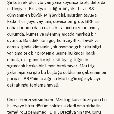
Şirketi rakipleriyle yan yana koyunca tablo daha da
netleşiyor. Brezilya'nın diğer büyük et evi JBS
dünyanın en büyük et işleyicisi, sığırdan tavuğa
kadar her şeye yayılmış devasa bir grup. BRF ise
daha dar ama daha derin bir alanda uzmanlaşmış
durumda, kümes ve işlenmiş gıdada markalı bir
oyuncu. Bu odak hem güç hem zayıflık. Tavuk ve
domuz işinde kimsenin yaklaşamadığı bir derinliği
var ama tek bir protein ailesine bu kadar bağlı
olmak, o segmentte işler kötüye gittiğinde
sığınacak başka bir liman bırakmıyor. Marfrig
yakınlaşması işte bu boşluğu doldurma çabasının bir
parçası, BRF'nin tavuğunu Marfrig'in sığırıyla aynı
çatı altında toplama hayali.
Carne Fraca sarsıntısı ve Marfrig konsolidasyonu bu
hikayeye birer dönüm noktası ekledi ama şirketin
temel rolü değişmedi. BRF, Brezilya'nın tavuğunu