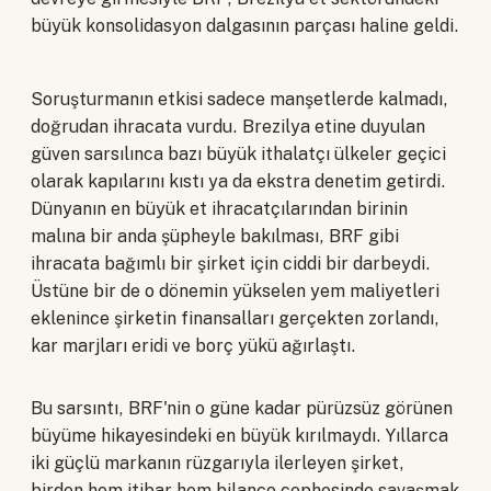
büyük konsolidasyon dalgasının parçası haline geldi.
Soruşturmanın etkisi sadece manşetlerde kalmadı,
doğrudan ihracata vurdu. Brezilya etine duyulan
güven sarsılınca bazı büyük ithalatçı ülkeler geçici
olarak kapılarını kıstı ya da ekstra denetim getirdi.
Dünyanın en büyük et ihracatçılarından birinin
malına bir anda şüpheyle bakılması, BRF gibi
ihracata bağımlı bir şirket için ciddi bir darbeydi.
Üstüne bir de o dönemin yükselen yem maliyetleri
eklenince şirketin finansalları gerçekten zorlandı,
kar marjları eridi ve borç yükü ağırlaştı.
Bu sarsıntı, BRF'nin o güne kadar pürüzsüz görünen
büyüme hikayesindeki en büyük kırılmaydı. Yıllarca
iki güçlü markanın rüzgarıyla ilerleyen şirket,
birden hem itibar hem bilanço cephesinde savaşmak