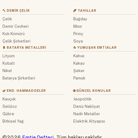
🔨 DEMIR ÇELIK
🌾 TAHILLAR
Çelik
Buğday
Demir Cevheri
Mısır
Kok Kömürü
Pirinç
Çelik Şirketleri
Soya
🔋 BATARYA METALLERI
☕ YUMUŞAK EMTIALAR
Lityum
Kahve
Kobalt
Kakao
Nikel
Şeker
Batarya Şirketleri
Pamuk
🌿 END. HAMMADDELER
🌐 GÜNCEL KONULAR
Kauçuk
Jeopolitik
Selüloz
Deniz Nakliyat
Gübre
Nadir Metaller
Bitkisel Yağ
Elektrik Altyapısı
©2026
Emtia Defteri
. Tüm hakları saklıdır.