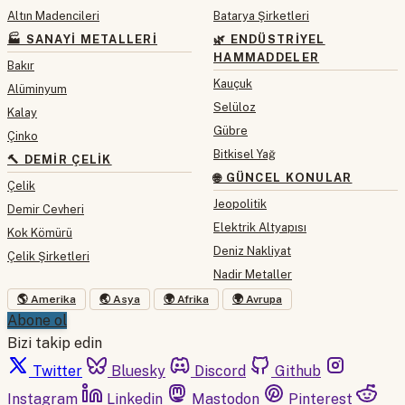
Altın Madencileri
Batarya Şirketleri
🏭 SANAYI METALLERI
🌿 ENDÜSTRIYEL
HAMMADDELER
Bakır
Kauçuk
Alüminyum
Selüloz
Kalay
Gübre
Çinko
Bitkisel Yağ
🔨 DEMIR ÇELIK
🌐 GÜNCEL KONULAR
Çelik
Jeopolitik
Demir Cevheri
Elektrik Altyapısı
Kok Kömürü
Deniz Nakliyat
Çelik Şirketleri
Nadir Metaller
🌎 Amerika
🌏 Asya
🌍 Afrika
🌍 Avrupa
Abone ol
Bizi takip edin
Twitter
Bluesky
Discord
Github
Instagram
Linkedin
Mastodon
Pinterest