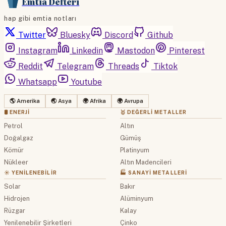
Emtia Defteri
hap gibi emtia notları
Twitter
Bluesky
Discord
Github
Instagram
Linkedin
Mastodon
Pinterest
Reddit
Telegram
Threads
Tiktok
Whatsapp
Youtube
🌎 Amerika
🌏 Asya
🌍 Afrika
🌍 Avrupa
🛢 ENERJI
🥇 DEĞERLI METALLER
Petrol
Altın
Doğalgaz
Gümüş
Kömür
Platinyum
Nükleer
Altın Madencileri
☀️ YENILENEBILIR
🏭 SANAYI METALLERI
Solar
Bakır
Hidrojen
Alüminyum
Rüzgar
Kalay
Yenilenebilir Şirketleri
Çinko