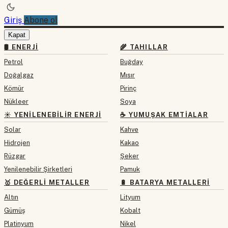
Giriş
Abone ol
Kapat
🛢 ENERJI
🌾 TAHILLAR
Petrol
Buğday
Doğalgaz
Mısır
Kömür
Pirinç
Nükleer
Soya
☀️ YENILENEBILIR ENERJI
☕ YUMUŞAK EMTIALAR
Solar
Kahve
Hidrojen
Kakao
Rüzgar
Şeker
Yenilenebilir Şirketleri
Pamuk
🥇 DEĞERLI METALLER
🔋 BATARYA METALLERI
Altın
Lityum
Gümüş
Kobalt
Platinyum
Nikel