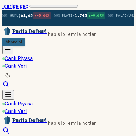
İçeriğe geç
•
•
61,65
1.745
1.
🇧 GÜMÜŞ
▼-0.66%
🇬🇧 PLATIN
▲+0.69%
🇬🇧 PALADYUM
Emtia Defteri
hap gibi emtia notları
Abone ol
Canlı Piyasa
Canlı Veri
Canlı Piyasa
Canlı Veri
Emtia Defteri
hap gibi emtia notları