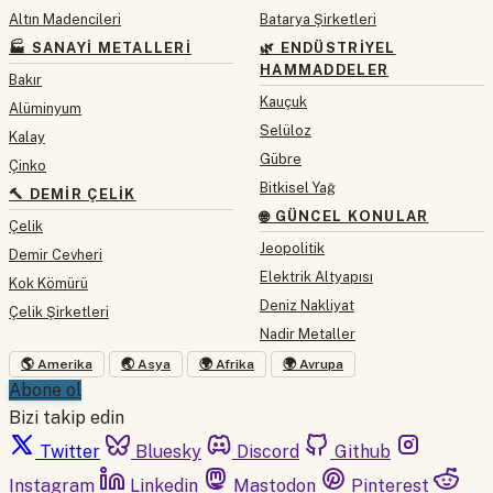
Altın Madencileri
Batarya Şirketleri
🏭 SANAYI METALLERI
🌿 ENDÜSTRIYEL
HAMMADDELER
Bakır
Kauçuk
Alüminyum
Selüloz
Kalay
Gübre
Çinko
Bitkisel Yağ
🔨 DEMIR ÇELIK
🌐 GÜNCEL KONULAR
Çelik
Jeopolitik
Demir Cevheri
Elektrik Altyapısı
Kok Kömürü
Deniz Nakliyat
Çelik Şirketleri
Nadir Metaller
🌎 Amerika
🌏 Asya
🌍 Afrika
🌍 Avrupa
Abone ol
Bizi takip edin
Twitter
Bluesky
Discord
Github
Instagram
Linkedin
Mastodon
Pinterest