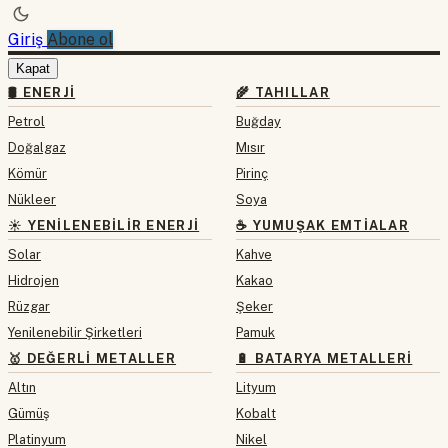
Giriş
Abone ol
Kapat
🛢 ENERJI
🌾 TAHILLAR
Petrol
Buğday
Doğalgaz
Mısır
Kömür
Pirinç
Nükleer
Soya
☀️ YENILENEBILIR ENERJI
☕ YUMUŞAK EMTIALAR
Solar
Kahve
Hidrojen
Kakao
Rüzgar
Şeker
Yenilenebilir Şirketleri
Pamuk
🥇 DEĞERLI METALLER
🔋 BATARYA METALLERI
Altın
Lityum
Gümüş
Kobalt
Platinyum
Nikel