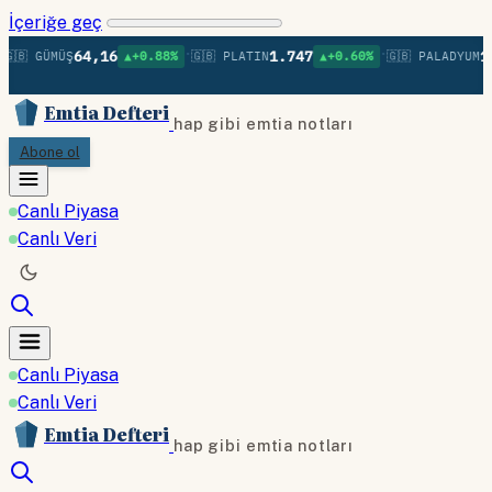
İçeriğe geç
•
•
64,16
1.747
1.3
🇧 GÜMÜŞ
▲+0.88%
🇬🇧 PLATIN
▲+0.60%
🇬🇧 PALADYUM
Emtia Defteri
hap gibi emtia notları
Abone ol
Canlı Piyasa
Canlı Veri
Canlı Piyasa
Canlı Veri
Emtia Defteri
hap gibi emtia notları