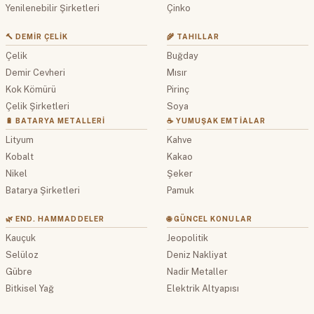
Yenilenebilir Şirketleri
Çinko
🔨 DEMIR ÇELIK
🌾 TAHILLAR
Çelik
Buğday
Demir Cevheri
Mısır
Kok Kömürü
Pirinç
Çelik Şirketleri
Soya
🔋 BATARYA METALLERI
☕ YUMUŞAK EMTIALAR
Lityum
Kahve
Kobalt
Kakao
Nikel
Şeker
Batarya Şirketleri
Pamuk
🌿 END. HAMMADDELER
🌐 GÜNCEL KONULAR
Kauçuk
Jeopolitik
Selüloz
Deniz Nakliyat
Gübre
Nadir Metaller
Bitkisel Yağ
Elektrik Altyapısı