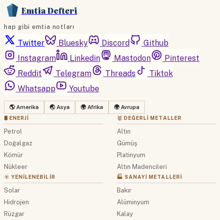
Emtia Defteri
hap gibi emtia notları
Twitter
Bluesky
Discord
Github
Instagram
Linkedin
Mastodon
Pinterest
Reddit
Telegram
Threads
Tiktok
Whatsapp
Youtube
🌎 Amerika
🌏 Asya
🌍 Afrika
🌍 Avrupa
🛢 ENERJI
🥇 DEĞERLI METALLER
Petrol
Altın
Doğalgaz
Gümüş
Kömür
Platinyum
Nükleer
Altın Madencileri
☀️ YENILENEBILIR
🏭 SANAYI METALLERI
Solar
Bakır
Hidrojen
Alüminyum
Rüzgar
Kalay