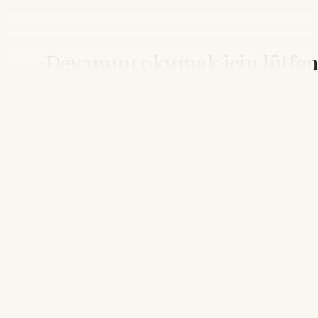
Devamını okumak için lütfe
giriş yapın
Hesabınız yoksa lütfen abone olun.
Hemen Abone Ol
Hesabınız var mı?
Giriş