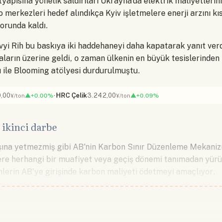
tyapısına yönelik saldırıları Ukrayna'da elektrik maliyetlerini 
o merkezleri hedef alındıkça Kyiv işletmelere enerji arzını 
zorunda kaldı.
vyi Rih bu baskıya iki haddehaneyi daha kapatarak yanıt ver
ların üzerine geldi, o zaman ülkenin en büyük tesislerinde
 ile Blooming atölyesi durdurulmuştu.
,00
HRC Çelik
3.242,00
▲+0.00%
▲+0.09%
¥/ton
¥/ton
 ikinci darbe
başına yetmezmiş gibi AB'nin Karbon Sınır Düzenleme Mekani
lere herhangi bir muafiyet veya geçiş dönemi tanımadan yür
lerin AB'ye girişinde karbon maliyeti ödetmeyi amaçlıyor.