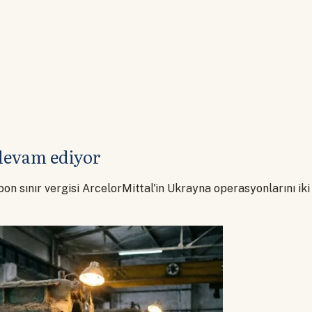
devam ediyor
arbon sınır vergisi ArcelorMittal'in Ukrayna operasyonlarını i