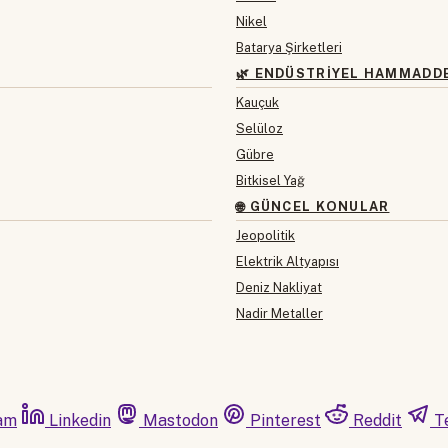
Nikel
Batarya Şirketleri
🌿 ENDÜSTRIYEL HAMMADD
Kauçuk
Selüloz
Gübre
Bitkisel Yağ
🌐 GÜNCEL KONULAR
Jeopolitik
Elektrik Altyapısı
Deniz Nakliyat
Nadir Metaller
am
Linkedin
Mastodon
Pinterest
Reddit
T