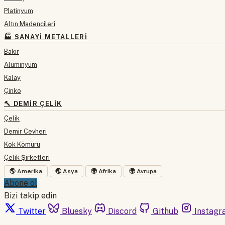
Platinyum
Altın Madencileri
🏭 SANAYI METALLERI
Bakır
Alüminyum
Kalay
Çinko
🔨 DEMIR ÇELIK
Çelik
Demir Cevheri
Kok Kömürü
Çelik Şirketleri
🌎 Amerika
🌏 Asya
🌍 Afrika
🌍 Avrupa
Abone ol
Bizi takip edin
Twitter
Bluesky
Discord
Github
Instagr