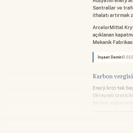
Rusya'nın enerji al
Santrallar ve traf
ithalatı artırmak 
ArcelorMittal Kry
açıklanan kapatma
Mekanik Fabrikası
İnşaat Demiri
3.010
Karbon vergisi
Enerji krizi tek 
Ukraynalı üretici
karbon yoğun ürün