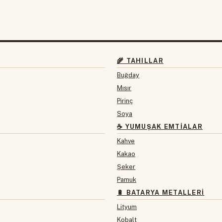
🌾 TAHILLAR
Buğday
Mısır
Pirinç
Soya
☕ YUMUŞAK EMTIALAR
Kahve
Kakao
Şeker
Pamuk
🔋 BATARYA METALLERI
Lityum
Kobalt