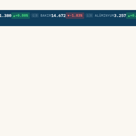
•
•
0
14.672
3.257
▲+0.80%
🇬🇧 BAKIR
▼-1.83%
🇬🇧 ALÜMINYUM
▲+0.09%