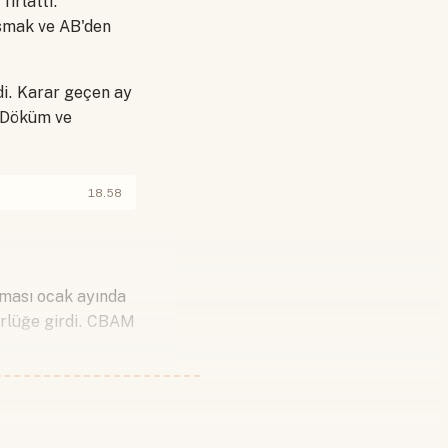
fırlattı.
kısmak ve AB'den
di. Karar geçen ay
n Döküm ve
18.58
zması ocak ayında
ürlüğe girdi. CBAM