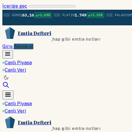
İçeriğe geç
•
•
63,16
1.749
1.38
 GÜMÜŞ
▲+2.69%
🇬🇧 PLATIN
▲+1.53%
🇬🇧 PALADYUM
Emtia Defteri
hap gibi emtia notları
Giriş
Abone ol
Canlı Piyasa
Canlı Veri
Canlı Piyasa
Canlı Veri
Emtia Defteri
hap gibi emtia notları