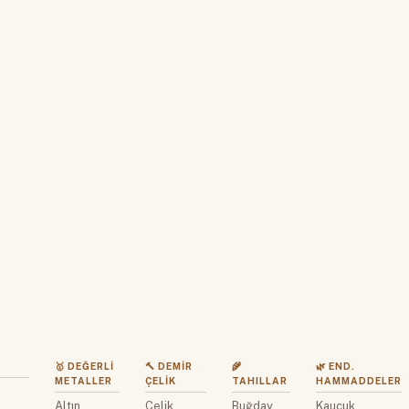
 yapın
🥇 DEĞERLI
🔨 DEMIR
🌾
🌿 END.
METALLER
ÇELIK
TAHILLAR
HAMMADDELER
Altın
Çelik
Buğday
Kauçuk