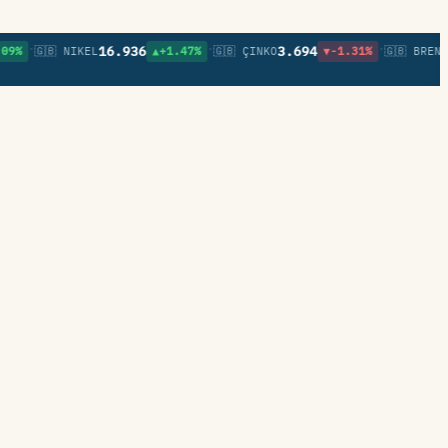
•
•
•
16.936
3.694
83,
🇬🇧 NIKEL
▲+1.47%
🇬🇧 ÇINKO
▼-1.31%
🇬🇧 BRENT