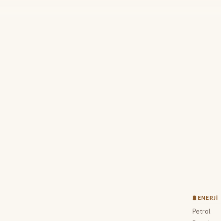
Devamını okumak için lütfen giriş
Hesabınız yoksa lütfen abone olun.
Hemen Abone Ol
Hesabınız var mı?
Giriş
🛢 ENERJI
Petrol