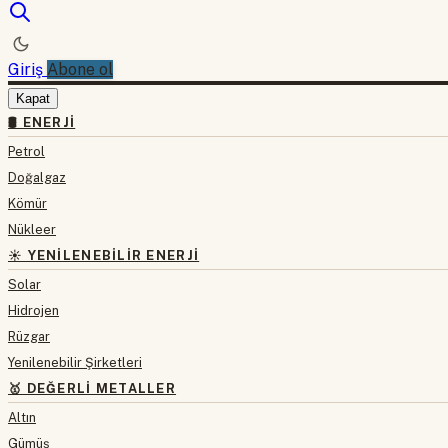
Giriş
Abone ol
Kapat
🛢 ENERJI
Petrol
Doğalgaz
Kömür
Nükleer
☀️ YENILENEBILIR ENERJI
Solar
Hidrojen
Rüzgar
Yenilenebilir Şirketleri
🥇 DEĞERLI METALLER
Altın
Gümüş