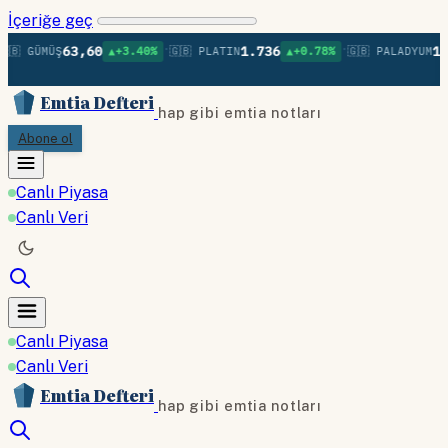
İçeriğe geç
•
•
63,60
1.736
1.3
🇧 GÜMÜŞ
▲+3.40%
🇬🇧 PLATIN
▲+0.78%
🇬🇧 PALADYUM
Emtia Defteri
hap gibi emtia notları
Abone ol
Canlı Piyasa
Canlı Veri
Canlı Piyasa
Canlı Veri
Emtia Defteri
hap gibi emtia notları