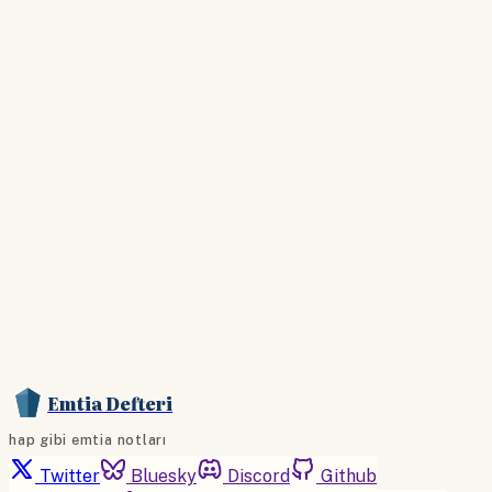
giriş yapın
Hesabınız yoksa lütfen abone olun.
Hemen Abone Ol
Hesabınız var mı?
Giriş
Emtia Defteri
hap gibi emtia notları
Twitter
Bluesky
Discord
Github