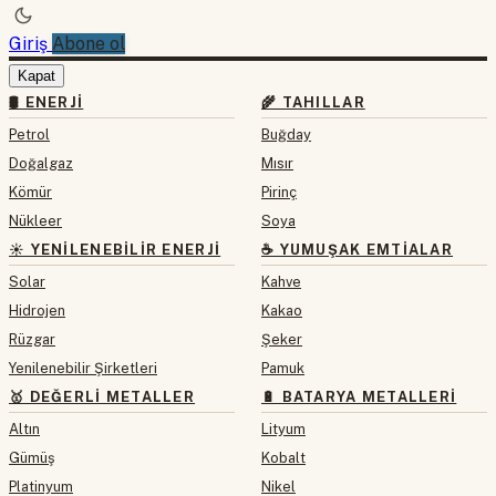
Giriş
Abone ol
Kapat
🛢 ENERJI
🌾 TAHILLAR
Petrol
Buğday
Doğalgaz
Mısır
Kömür
Pirinç
Nükleer
Soya
☀️ YENILENEBILIR ENERJI
☕ YUMUŞAK EMTIALAR
Solar
Kahve
Hidrojen
Kakao
Rüzgar
Şeker
Yenilenebilir Şirketleri
Pamuk
🥇 DEĞERLI METALLER
🔋 BATARYA METALLERI
Altın
Lityum
Gümüş
Kobalt
Platinyum
Nikel