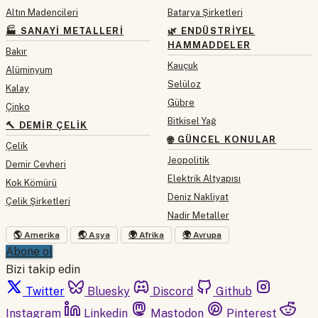
Altın Madencileri
Batarya Şirketleri
🏭 SANAYI METALLERI
🌿 ENDÜSTRIYEL
HAMMADDELER
Bakır
Kauçuk
Alüminyum
Selüloz
Kalay
Gübre
Çinko
Bitkisel Yağ
🔨 DEMIR ÇELIK
🌐 GÜNCEL KONULAR
Çelik
Jeopolitik
Demir Cevheri
Elektrik Altyapısı
Kok Kömürü
Deniz Nakliyat
Çelik Şirketleri
Nadir Metaller
🌎 Amerika
🌏 Asya
🌍 Afrika
🌍 Avrupa
Abone ol
Bizi takip edin
Twitter
Bluesky
Discord
Github
Instagram
Linkedin
Mastodon
Pinterest