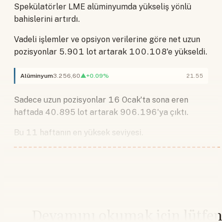
Spekülatörler LME alüminyumda yükseliş yönlü
bahislerini artırdı.
Vadeli işlemler ve opsiyon verilerine göre net uzun
pozisyonlar 5.901 lot artarak 100.108'e yükseldi.
Alüminyum
3.256,60
▲+0.09%
21.55
Sadece uzun pozisyonlar 16 Ocak'ta sona eren
haftada 40.895 lot artarak 906.196'ya çıktı.
Bu 11 haftanın en yüksek seviyesi.
Devamını okumak için lütfe