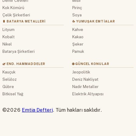
Demir Cevheri
Mısır
Kok Kömürü
Pirinç
Çelik Şirketleri
Soya
🔋 BATARYA METALLERI
☕ YUMUŞAK EMTIALAR
Lityum
Kahve
Kobalt
Kakao
Nikel
Şeker
Batarya Şirketleri
Pamuk
🌿 END. HAMMADDELER
🌐 GÜNCEL KONULAR
Kauçuk
Jeopolitik
Selüloz
Deniz Nakliyat
Gübre
Nadir Metaller
Bitkisel Yağ
Elektrik Altyapısı
©2026
Emtia Defteri
. Tüm hakları saklıdır.