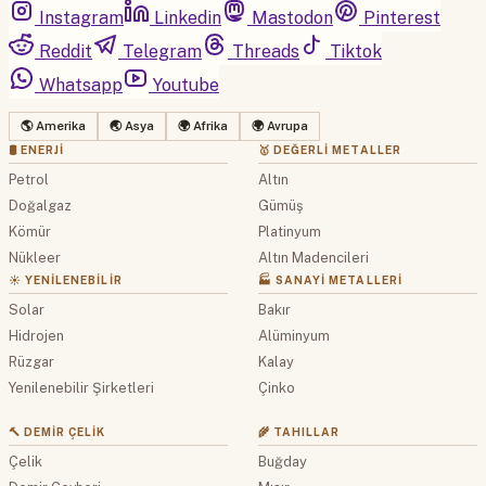
Instagram
Linkedin
Mastodon
Pinterest
Reddit
Telegram
Threads
Tiktok
Whatsapp
Youtube
🌎 Amerika
🌏 Asya
🌍 Afrika
🌍 Avrupa
🛢 ENERJI
🥇 DEĞERLI METALLER
Petrol
Altın
Doğalgaz
Gümüş
Kömür
Platinyum
Nükleer
Altın Madencileri
☀️ YENILENEBILIR
🏭 SANAYI METALLERI
Solar
Bakır
Hidrojen
Alüminyum
Rüzgar
Kalay
Yenilenebilir Şirketleri
Çinko
🔨 DEMIR ÇELIK
🌾 TAHILLAR
Çelik
Buğday