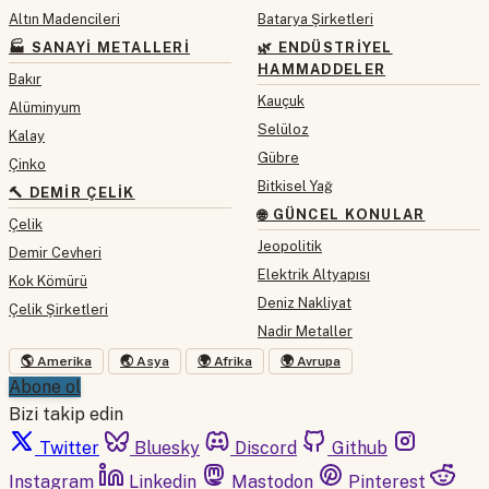
Altın Madencileri
Batarya Şirketleri
🏭 SANAYI METALLERI
🌿 ENDÜSTRIYEL
HAMMADDELER
Bakır
Kauçuk
Alüminyum
Selüloz
Kalay
Gübre
Çinko
Bitkisel Yağ
🔨 DEMIR ÇELIK
🌐 GÜNCEL KONULAR
Çelik
Jeopolitik
Demir Cevheri
Elektrik Altyapısı
Kok Kömürü
Deniz Nakliyat
Çelik Şirketleri
Nadir Metaller
🌎 Amerika
🌏 Asya
🌍 Afrika
🌍 Avrupa
Abone ol
Bizi takip edin
Twitter
Bluesky
Discord
Github
Instagram
Linkedin
Mastodon
Pinterest