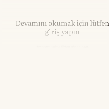
Devamını okumak için lütfe
giriş yapın
Hesabınız yoksa lütfen abone olun.
Hemen Abone Ol
Hesabınız var mı?
Giriş
Altın
4.264,90
▲+0.41%
Gümüş
62,01
▼-0.08%
06.10