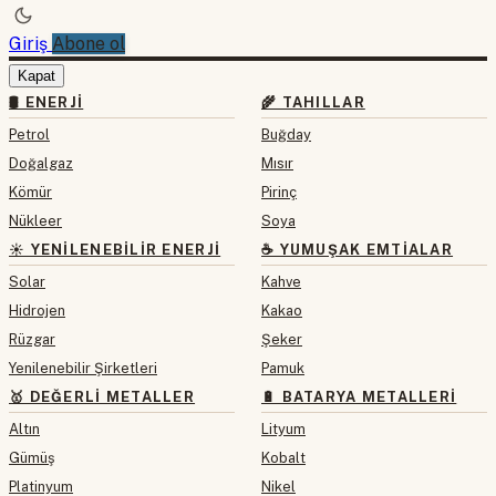
Giriş
Abone ol
Kapat
🛢 ENERJI
🌾 TAHILLAR
Petrol
Buğday
Doğalgaz
Mısır
Kömür
Pirinç
Nükleer
Soya
☀️ YENILENEBILIR ENERJI
☕ YUMUŞAK EMTIALAR
Solar
Kahve
Hidrojen
Kakao
Rüzgar
Şeker
Yenilenebilir Şirketleri
Pamuk
🥇 DEĞERLI METALLER
🔋 BATARYA METALLERI
Altın
Lityum
Gümüş
Kobalt
Platinyum
Nikel