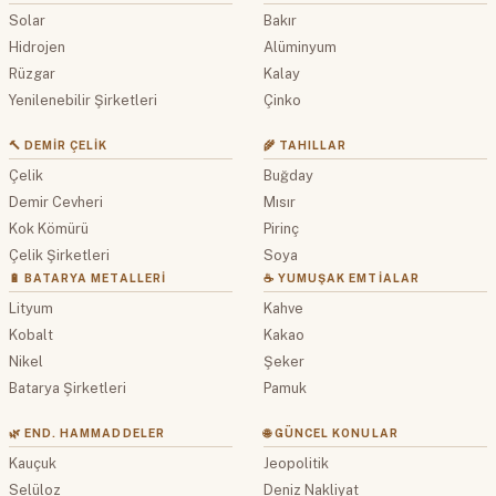
Solar
Bakır
Hidrojen
Alüminyum
Rüzgar
Kalay
Yenilenebilir Şirketleri
Çinko
🔨 DEMIR ÇELIK
🌾 TAHILLAR
Çelik
Buğday
Demir Cevheri
Mısır
Kok Kömürü
Pirinç
Çelik Şirketleri
Soya
🔋 BATARYA METALLERI
☕ YUMUŞAK EMTIALAR
Lityum
Kahve
Kobalt
Kakao
Nikel
Şeker
Batarya Şirketleri
Pamuk
🌿 END. HAMMADDELER
🌐 GÜNCEL KONULAR
Kauçuk
Jeopolitik
Selüloz
Deniz Nakliyat