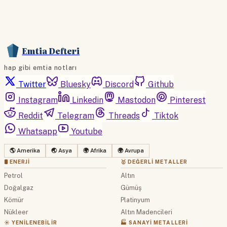
Emtia Defteri
hap gibi emtia notları
Twitter
Bluesky
Discord
Github
Instagram
Linkedin
Mastodon
Pinterest
Reddit
Telegram
Threads
Tiktok
Whatsapp
Youtube
🌎 Amerika
🌏 Asya
🌍 Afrika
🌍 Avrupa
🛢 ENERJI
🥇 DEĞERLI METALLER
Petrol
Altın
Doğalgaz
Gümüş
Kömür
Platinyum
Nükleer
Altın Madencileri
☀️ YENILENEBILIR
🏭 SANAYI METALLERI