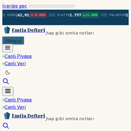
İçeriğe geç
•
•
62,01
1.757
1.3
🇧 GÜMÜŞ
▼-0.08%
🇬🇧 PLATIN
▲+1.40%
🇬🇧 PALADYUM
Emtia Defteri
hap gibi emtia notları
Abone ol
Canlı Piyasa
Canlı Veri
Canlı Piyasa
Canlı Veri
Emtia Defteri
hap gibi emtia notları