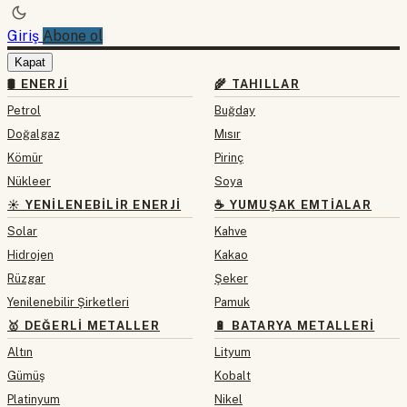
Giriş
Abone ol
Kapat
🛢 ENERJI
🌾 TAHILLAR
Petrol
Buğday
Doğalgaz
Mısır
Kömür
Pirinç
Nükleer
Soya
☀️ YENILENEBILIR ENERJI
☕ YUMUŞAK EMTIALAR
Solar
Kahve
Hidrojen
Kakao
Rüzgar
Şeker
Yenilenebilir Şirketleri
Pamuk
🥇 DEĞERLI METALLER
🔋 BATARYA METALLERI
Altın
Lityum
Gümüş
Kobalt
Platinyum
Nikel