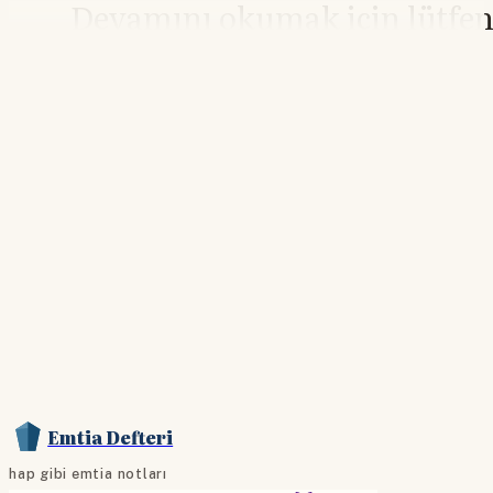
Devamını okumak için lütfe
giriş yapın
Hesabınız yoksa lütfen abone olun.
Hemen Abone Ol
Hesabınız var mı?
Giriş
Emtia Defteri
hap gibi emtia notları