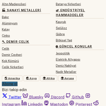
Altın Madencileri
Batarya Şirketleri
🏭 SANAYI METALLERI
🌿 ENDÜSTRIYEL
HAMMADDELER
Bakır
Kauçuk
Alüminyum
Selüloz
Kalay
Gübre
Çinko
Bitkisel Yağ
🔨 DEMIR ÇELIK
🌐 GÜNCEL KONULAR
Çelik
Jeopolitik
Demir Cevheri
Elektrik Altyapısı
Kok Kömürü
Deniz Nakliyat
Çelik Şirketleri
Nadir Metaller
🌎 Amerika
🌏 Asya
🌍 Afrika
🌍 Avrupa
Abone ol
Bizi takip edin
Twitter
Bluesky
Discord
Github
Instagram
Linkedin
Mastodon
Pinterest