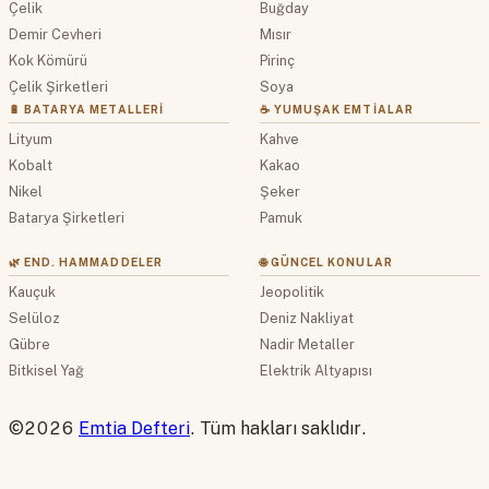
Çelik
Buğday
Demir Cevheri
Mısır
Kok Kömürü
Pirinç
Çelik Şirketleri
Soya
🔋 BATARYA METALLERI
☕ YUMUŞAK EMTIALAR
Lityum
Kahve
Kobalt
Kakao
Nikel
Şeker
Batarya Şirketleri
Pamuk
🌿 END. HAMMADDELER
🌐 GÜNCEL KONULAR
Kauçuk
Jeopolitik
Selüloz
Deniz Nakliyat
Gübre
Nadir Metaller
Bitkisel Yağ
Elektrik Altyapısı
©2026
Emtia Defteri
. Tüm hakları saklıdır.