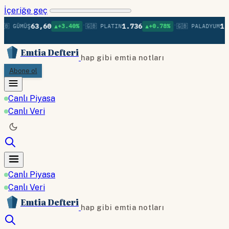
İçeriğe geç
•
•
63,60
1.736
1.37
🇧 GÜMÜŞ
▲+3.40%
🇬🇧 PLATIN
▲+0.78%
🇬🇧 PALADYUM
Emtia Defteri
hap gibi emtia notları
Abone ol
Canlı Piyasa
Canlı Veri
Canlı Piyasa
Canlı Veri
Emtia Defteri
hap gibi emtia notları