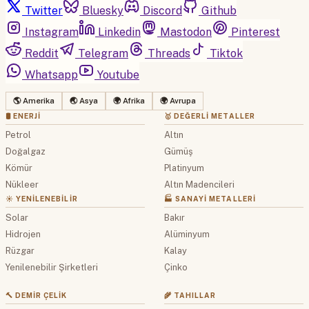
Twitter
Bluesky
Discord
Github
Instagram
Linkedin
Mastodon
Pinterest
Reddit
Telegram
Threads
Tiktok
Whatsapp
Youtube
🌎 Amerika
🌏 Asya
🌍 Afrika
🌍 Avrupa
🛢 ENERJI
🥇 DEĞERLI METALLER
Petrol
Altın
Doğalgaz
Gümüş
Kömür
Platinyum
Nükleer
Altın Madencileri
☀️ YENILENEBILIR
🏭 SANAYI METALLERI
Solar
Bakır
Hidrojen
Alüminyum
Rüzgar
Kalay
Yenilenebilir Şirketleri
Çinko
🔨 DEMIR ÇELIK
🌾 TAHILLAR