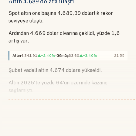
Altın 4.689 dolara ulaştı
Spot altın ons başına 4.689,39 dolarlık rekor
seviyeye ulaştı.
Ardından 4.669 dolar civarına çekildi, yüzde 1,6
artış var.
Altın
4.341,91
▲+2.40%
Gümüş
63,60
▲+3.40%
21.55
Şubat vadeli altın 4.674 dolara yükseldi.
Altın 2025'te yüzde 64'ün üzerinde kazanç
sağlamıştı.