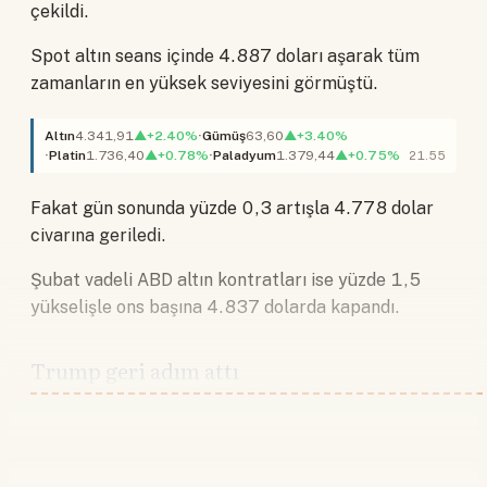
çekildi.
Spot altın seans içinde 4.887 doları aşarak tüm
zamanların en yüksek seviyesini görmüştü.
Altın
4.341,91
▲+2.40%
Gümüş
63,60
▲+3.40%
Platin
1.736,40
▲+0.78%
Paladyum
1.379,44
▲+0.75%
21.55
Fakat gün sonunda yüzde 0,3 artışla 4.778 dolar
civarına geriledi.
Şubat vadeli ABD altın kontratları ise yüzde 1,5
yükselişle ons başına 4.837 dolarda kapandı.
Trump geri adım attı