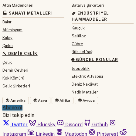
Altın Madencileri
Batarya Şirketleri
🏭 SANAYI METALLERI
🌿 ENDÜSTRIYEL
HAMMADDELER
Bakır
Kauçuk
Alüminyum
Selüloz
Kalay
Gübre
Çinko
Bitkisel Yağ
🔨 DEMIR ÇELIK
🌐 GÜNCEL KONULAR
Çelik
Jeopolitik
Demir Cevheri
Elektrik Altyapısı
Kok Kömürü
Deniz Nakliyat
Çelik Şirketleri
Nadir Metaller
🌎 Amerika
🌏 Asya
🌍 Afrika
🌍 Avrupa
Abone ol
Bizi takip edin
Twitter
Bluesky
Discord
Github
Instagram
Linkedin
Mastodon
Pinterest