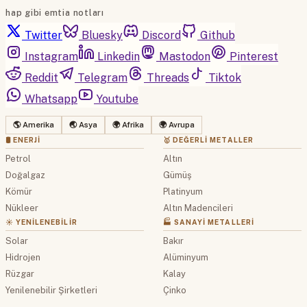
hap gibi emtia notları
Twitter
Bluesky
Discord
Github
Instagram
Linkedin
Mastodon
Pinterest
Reddit
Telegram
Threads
Tiktok
Whatsapp
Youtube
🌎 Amerika
🌏 Asya
🌍 Afrika
🌍 Avrupa
🛢 ENERJI
🥇 DEĞERLI METALLER
Petrol
Altın
Doğalgaz
Gümüş
Kömür
Platinyum
Nükleer
Altın Madencileri
☀️ YENILENEBILIR
🏭 SANAYI METALLERI
Solar
Bakır
Hidrojen
Alüminyum
Rüzgar
Kalay
Yenilenebilir Şirketleri
Çinko