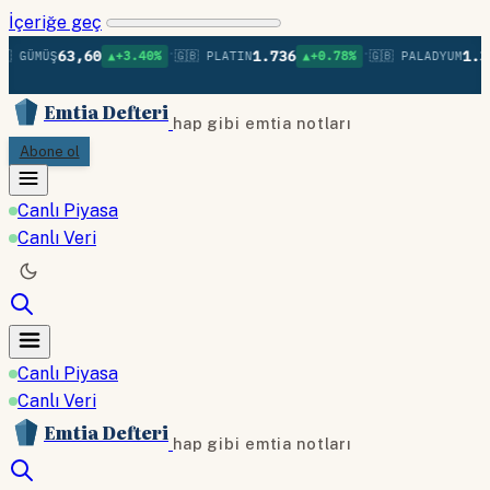
İçeriğe geç
•
•
63,60
1.736
1.37
 GÜMÜŞ
▲+3.40%
🇬🇧 PLATIN
▲+0.78%
🇬🇧 PALADYUM
Emtia Defteri
hap gibi emtia notları
Abone ol
Canlı Piyasa
Canlı Veri
Canlı Piyasa
Canlı Veri
Emtia Defteri
hap gibi emtia notları