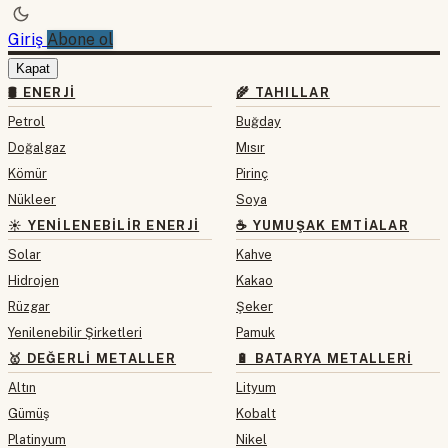
Giriş
Abone ol
Kapat
🛢 ENERJI
🌾 TAHILLAR
Petrol
Buğday
Doğalgaz
Mısır
Kömür
Pirinç
Nükleer
Soya
☀️ YENILENEBILIR ENERJI
☕ YUMUŞAK EMTIALAR
Solar
Kahve
Hidrojen
Kakao
Rüzgar
Şeker
Yenilenebilir Şirketleri
Pamuk
🥇 DEĞERLI METALLER
🔋 BATARYA METALLERI
Altın
Lityum
Gümüş
Kobalt
Platinyum
Nikel