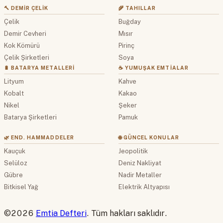
🔨 DEMIR ÇELIK
🌾 TAHILLAR
Çelik
Buğday
Demir Cevheri
Mısır
Kok Kömürü
Pirinç
Çelik Şirketleri
Soya
🔋 BATARYA METALLERI
☕ YUMUŞAK EMTIALAR
Lityum
Kahve
Kobalt
Kakao
Nikel
Şeker
Batarya Şirketleri
Pamuk
🌿 END. HAMMADDELER
🌐 GÜNCEL KONULAR
Kauçuk
Jeopolitik
Selüloz
Deniz Nakliyat
Gübre
Nadir Metaller
Bitkisel Yağ
Elektrik Altyapısı
©2026
Emtia Defteri
. Tüm hakları saklıdır.