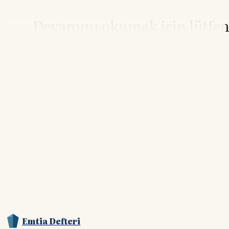
Devamını okumak için lütfe
giriş yapın
Hesabınız yoksa lütfen abone olun.
Hemen Abone Ol
Hesabınız var mı?
Giriş
Emtia Defteri