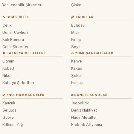
Yenilenebilir Şirketleri
Çinko
🔨 DEMIR ÇELIK
🌾 TAHILLAR
Çelik
Buğday
Demir Cevheri
Mısır
Kok Kömürü
Pirinç
Çelik Şirketleri
Soya
🔋 BATARYA METALLERI
☕ YUMUŞAK EMTIALAR
Lityum
Kahve
Kobalt
Kakao
Nikel
Şeker
Batarya Şirketleri
Pamuk
🌿 END. HAMMADDELER
🌐 GÜNCEL KONULAR
Kauçuk
Jeopolitik
Selüloz
Deniz Nakliyat
Gübre
Nadir Metaller
Bitkisel Yağ
Elektrik Altyapısı