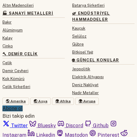
Altın Madencileri
Batarya Şirketleri
🏭 SANAYI METALLERI
🌿 ENDÜSTRIYEL
HAMMADDELER
Bakır
Kauçuk
Alüminyum
Selüloz
Kalay
Gübre
Çinko
Bitkisel Yağ
🔨 DEMIR ÇELIK
🌐 GÜNCEL KONULAR
Çelik
Jeopolitik
Demir Cevheri
Elektrik Altyapısı
Kok Kömürü
Deniz Nakliyat
Çelik Şirketleri
Nadir Metaller
🌎 Amerika
🌏 Asya
🌍 Afrika
🌍 Avrupa
Abone ol
Bizi takip edin
Twitter
Bluesky
Discord
Github
Instagram
Linkedin
Mastodon
Pinterest