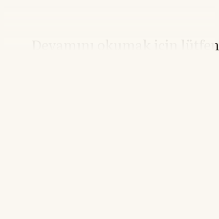
Devamını okumak için lütfe
giriş yapın
Hesabınız yoksa lütfen abone olun.
Hemen Abone Ol
Hesabınız var mı?
Giriş