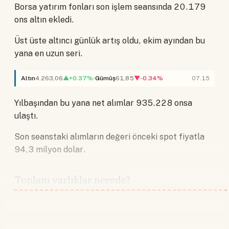
Borsa yatırım fonları son işlem seansında 20.179
ons altın ekledi.
Üst üste altıncı günlük artış oldu, ekim ayından bu
yana en uzun seri.
Altın
4.263,06
▲+0.37%
Gümüş
61,85
▼-0.34%
07.15
Yılbaşından bu yana net alımlar 935.228 onsa
ulaştı.
Son seanstaki alımların değeri önceki spot fiyatla
94,3 milyon dolar.
Toplam varlıklar nerede?