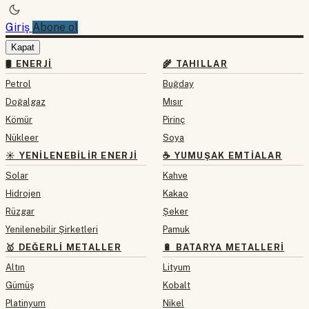
Giriş
Abone ol
Kapat
🛢 ENERJI
🌾 TAHILLAR
Petrol
Buğday
Doğalgaz
Mısır
Kömür
Pirinç
Nükleer
Soya
☀️ YENILENEBILIR ENERJI
☕ YUMUŞAK EMTIALAR
Solar
Kahve
Hidrojen
Kakao
Rüzgar
Şeker
Yenilenebilir Şirketleri
Pamuk
🥇 DEĞERLI METALLER
🔋 BATARYA METALLERI
Altın
Lityum
Gümüş
Kobalt
Platinyum
Nikel