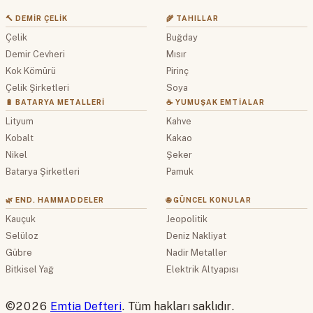
🔨 DEMIR ÇELIK
🌾 TAHILLAR
Çelik
Buğday
Demir Cevheri
Mısır
Kok Kömürü
Pirinç
Çelik Şirketleri
Soya
🔋 BATARYA METALLERI
☕ YUMUŞAK EMTIALAR
Lityum
Kahve
Kobalt
Kakao
Nikel
Şeker
Batarya Şirketleri
Pamuk
🌿 END. HAMMADDELER
🌐 GÜNCEL KONULAR
Kauçuk
Jeopolitik
Selüloz
Deniz Nakliyat
Gübre
Nadir Metaller
Bitkisel Yağ
Elektrik Altyapısı
©2026
Emtia Defteri
. Tüm hakları saklıdır.