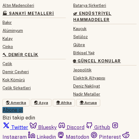
Altın Madencileri
Batarya Şirketleri
🏭 SANAYI METALLERI
🌿 ENDÜSTRIYEL
HAMMADDELER
Bakır
Kauçuk
Alüminyum
Selüloz
Kalay
Gübre
Çinko
Bitkisel Yağ
🔨 DEMIR ÇELIK
🌐 GÜNCEL KONULAR
Çelik
Jeopolitik
Demir Cevheri
Elektrik Altyapısı
Kok Kömürü
Deniz Nakliyat
Çelik Şirketleri
Nadir Metaller
🌎 Amerika
🌏 Asya
🌍 Afrika
🌍 Avrupa
Abone ol
Bizi takip edin
Twitter
Bluesky
Discord
Github
Instagram
Linkedin
Mastodon
Pinterest