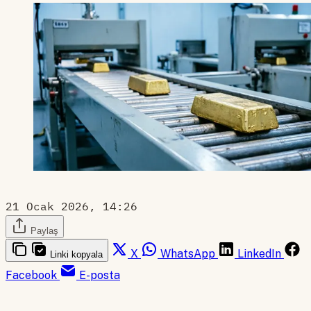
21 Ocak 2026, 14:26
Paylaş
X
WhatsApp
LinkedIn
Linki kopyala
Facebook
E-posta