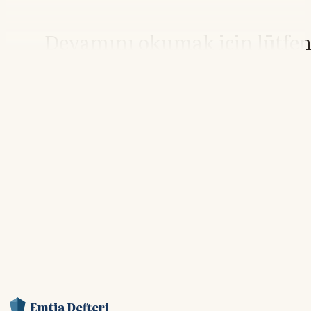
Devamını okumak için lütfe
giriş yapın
Hesabınız yoksa lütfen abone olun.
Hemen Abone Ol
Hesabınız var mı?
Giriş
Emtia Defteri