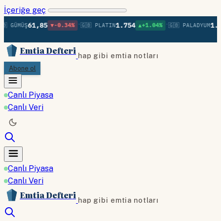
İçeriğe geç
•
•
61,85
1.754
1.37
 GÜMÜŞ
▼-0.34%
🇬🇧 PLATIN
▲+1.04%
🇬🇧 PALADYUM
Emtia Defteri
hap gibi emtia notları
Abone ol
Canlı Piyasa
Canlı Veri
Canlı Piyasa
Canlı Veri
Emtia Defteri
hap gibi emtia notları