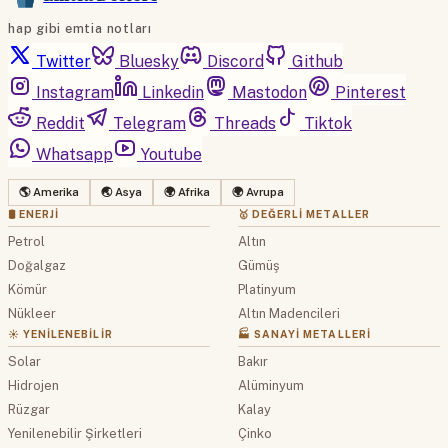
hap gibi emtia notları
Twitter
Bluesky
Discord
Github
Instagram
Linkedin
Mastodon
Pinterest
Reddit
Telegram
Threads
Tiktok
Whatsapp
Youtube
🌎 Amerika
🌏 Asya
🌍 Afrika
🌍 Avrupa
🛢 ENERJI
🥇 DEĞERLI METALLER
Petrol
Altın
Doğalgaz
Gümüş
Kömür
Platinyum
Nükleer
Altın Madencileri
☀️ YENILENEBILIR
🏭 SANAYI METALLERI
Solar
Bakır
Hidrojen
Alüminyum
Rüzgar
Kalay
Yenilenebilir Şirketleri
Çinko