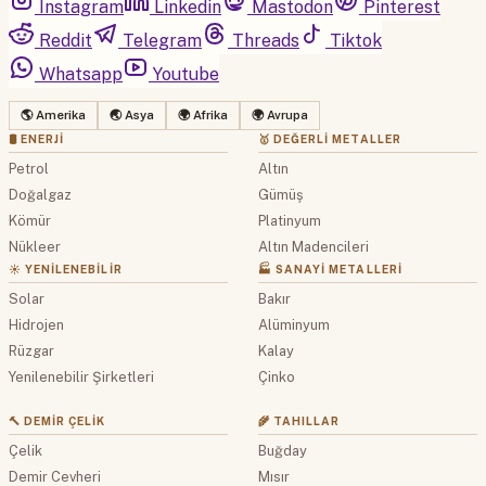
Instagram
Linkedin
Mastodon
Pinterest
Reddit
Telegram
Threads
Tiktok
Whatsapp
Youtube
🌎 Amerika
🌏 Asya
🌍 Afrika
🌍 Avrupa
🛢 ENERJI
🥇 DEĞERLI METALLER
Petrol
Altın
Doğalgaz
Gümüş
Kömür
Platinyum
Nükleer
Altın Madencileri
☀️ YENILENEBILIR
🏭 SANAYI METALLERI
Solar
Bakır
Hidrojen
Alüminyum
Rüzgar
Kalay
Yenilenebilir Şirketleri
Çinko
🔨 DEMIR ÇELIK
🌾 TAHILLAR
Çelik
Buğday
Demir Cevheri
Mısır