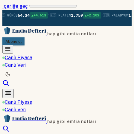
İçeriğe geç
•
•
64,34
1.759
1.3
🇧 GÜMÜŞ
▲+4.61%
🇬🇧 PLATIN
▲+2.10%
🇬🇧 PALADYUM
Emtia Defteri
hap gibi emtia notları
Abone ol
Canlı Piyasa
Canlı Veri
Canlı Piyasa
Canlı Veri
Emtia Defteri
hap gibi emtia notları