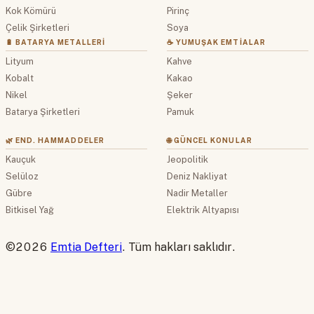
Kok Kömürü
Pirinç
Çelik Şirketleri
Soya
🔋 BATARYA METALLERI
☕ YUMUŞAK EMTIALAR
Lityum
Kahve
Kobalt
Kakao
Nikel
Şeker
Batarya Şirketleri
Pamuk
🌿 END. HAMMADDELER
🌐 GÜNCEL KONULAR
Kauçuk
Jeopolitik
Selüloz
Deniz Nakliyat
Gübre
Nadir Metaller
Bitkisel Yağ
Elektrik Altyapısı
©2026
Emtia Defteri
. Tüm hakları saklıdır.