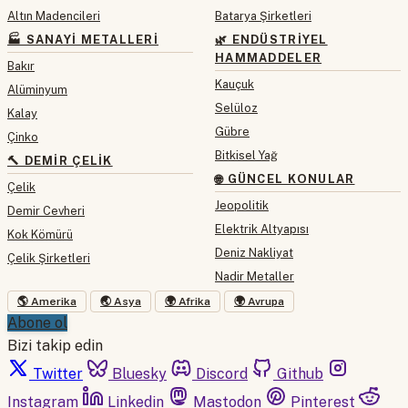
Altın Madencileri
Batarya Şirketleri
🏭 SANAYI METALLERI
🌿 ENDÜSTRIYEL
HAMMADDELER
Bakır
Kauçuk
Alüminyum
Selüloz
Kalay
Gübre
Çinko
Bitkisel Yağ
🔨 DEMIR ÇELIK
🌐 GÜNCEL KONULAR
Çelik
Jeopolitik
Demir Cevheri
Elektrik Altyapısı
Kok Kömürü
Deniz Nakliyat
Çelik Şirketleri
Nadir Metaller
🌎 Amerika
🌏 Asya
🌍 Afrika
🌍 Avrupa
Abone ol
Bizi takip edin
Twitter
Bluesky
Discord
Github
Instagram
Linkedin
Mastodon
Pinterest