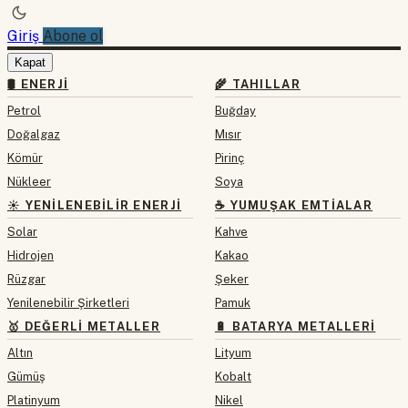
Giriş
Abone ol
Kapat
🛢 ENERJI
🌾 TAHILLAR
Petrol
Buğday
Doğalgaz
Mısır
Kömür
Pirinç
Nükleer
Soya
☀️ YENILENEBILIR ENERJI
☕ YUMUŞAK EMTIALAR
Solar
Kahve
Hidrojen
Kakao
Rüzgar
Şeker
Yenilenebilir Şirketleri
Pamuk
🥇 DEĞERLI METALLER
🔋 BATARYA METALLERI
Altın
Lityum
Gümüş
Kobalt
Platinyum
Nikel