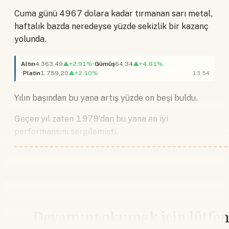
Cuma günü 4967 dolara kadar tırmanan sarı metal,
haftalık bazda neredeyse yüzde sekizlik bir kazanç
yolunda.
Altın
4.363,49
▲+2.91%
Gümüş
64,34
▲+4.61%
Platin
1.759,20
▲+2.10%
13.54
Yılın başından bu yana artış yüzde on beşi buldu.
Geçen yıl zaten 1979'dan bu yana en iyi
performansını sergilemişti.
Devamını okumak için lütfe