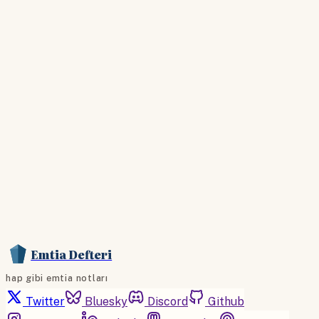
giriş yapın
Hesabınız yoksa lütfen abone olun.
Hemen Abone Ol
Hesabınız var mı?
Giriş
Emtia Defteri
hap gibi emtia notları
Twitter
Bluesky
Discord
Github