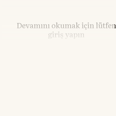
Devamını okumak için lütfe
giriş yapın
Hesabınız yoksa lütfen abone olun.
Hemen Abone Ol
Hesabınız var mı?
Giriş