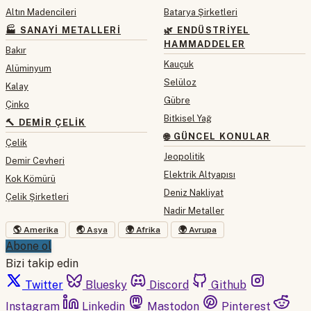
Altın Madencileri
Batarya Şirketleri
🏭 SANAYI METALLERI
🌿 ENDÜSTRIYEL
HAMMADDELER
Bakır
Kauçuk
Alüminyum
Selüloz
Kalay
Gübre
Çinko
Bitkisel Yağ
🔨 DEMIR ÇELIK
🌐 GÜNCEL KONULAR
Çelik
Jeopolitik
Demir Cevheri
Elektrik Altyapısı
Kok Kömürü
Deniz Nakliyat
Çelik Şirketleri
Nadir Metaller
🌎 Amerika
🌏 Asya
🌍 Afrika
🌍 Avrupa
Abone ol
Bizi takip edin
Twitter
Bluesky
Discord
Github
Instagram
Linkedin
Mastodon
Pinterest