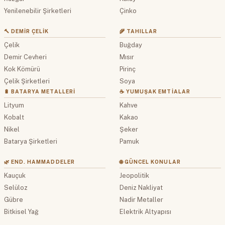
Yenilenebilir Şirketleri
Çinko
🔨 DEMIR ÇELIK
🌾 TAHILLAR
Çelik
Buğday
Demir Cevheri
Mısır
Kok Kömürü
Pirinç
Çelik Şirketleri
Soya
🔋 BATARYA METALLERI
☕ YUMUŞAK EMTIALAR
Lityum
Kahve
Kobalt
Kakao
Nikel
Şeker
Batarya Şirketleri
Pamuk
🌿 END. HAMMADDELER
🌐 GÜNCEL KONULAR
Kauçuk
Jeopolitik
Selüloz
Deniz Nakliyat
Gübre
Nadir Metaller
Bitkisel Yağ
Elektrik Altyapısı