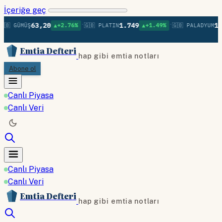
İçeriğe geç
•
•
63,20
1.749
1.3
🇧 GÜMÜŞ
▲+2.76%
🇬🇧 PLATIN
▲+1.49%
🇬🇧 PALADYUM
Emtia Defteri
hap gibi emtia notları
Abone ol
Canlı Piyasa
Canlı Veri
Canlı Piyasa
Canlı Veri
Emtia Defteri
hap gibi emtia notları