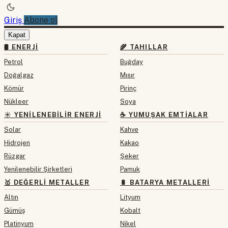
Giriş
Abone ol
Kapat
🛢 ENERJI
🌾 TAHILLAR
Petrol
Buğday
Doğalgaz
Mısır
Kömür
Pirinç
Nükleer
Soya
☀️ YENILENEBILIR ENERJI
☕ YUMUŞAK EMTIALAR
Solar
Kahve
Hidrojen
Kakao
Rüzgar
Şeker
Yenilenebilir Şirketleri
Pamuk
🥇 DEĞERLI METALLER
🔋 BATARYA METALLERI
Altın
Lityum
Gümüş
Kobalt
Platinyum
Nikel