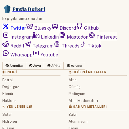
Emtia Defteri
hap gibi emtia notları
Twitter
Bluesky
Discord
Github
Instagram
Linkedin
Mastodon
Pinterest
Reddit
Telegram
Threads
Tiktok
Whatsapp
Youtube
🌎 Amerika
🌏 Asya
🌍 Afrika
🌍 Avrupa
🛢 ENERJI
🥇 DEĞERLI METALLER
Petrol
Altın
Doğalgaz
Gümüş
Kömür
Platinyum
Nükleer
Altın Madencileri
☀️ YENILENEBILIR
🏭 SANAYI METALLERI
Solar
Bakır
Hidrojen
Alüminyum
Rüzgar
Kalay