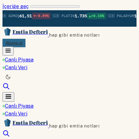
İçeriğe geç
•
•
61,51
1.735
1.3
🇧 GÜMÜŞ
▼-0.89%
🇬🇧 PLATIN
▲+0.10%
🇬🇧 PALADYUM
Emtia Defteri
hap gibi emtia notları
Abone ol
Canlı Piyasa
Canlı Veri
Canlı Piyasa
Canlı Veri
Emtia Defteri
hap gibi emtia notları