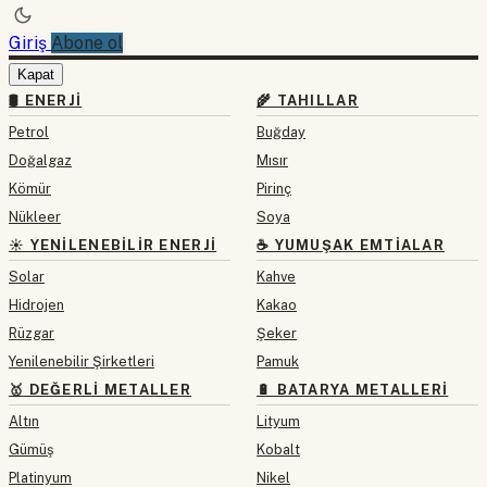
Giriş
Abone ol
Kapat
🛢 ENERJI
🌾 TAHILLAR
Petrol
Buğday
Doğalgaz
Mısır
Kömür
Pirinç
Nükleer
Soya
☀️ YENILENEBILIR ENERJI
☕ YUMUŞAK EMTIALAR
Solar
Kahve
Hidrojen
Kakao
Rüzgar
Şeker
Yenilenebilir Şirketleri
Pamuk
🥇 DEĞERLI METALLER
🔋 BATARYA METALLERI
Altın
Lityum
Gümüş
Kobalt
Platinyum
Nikel