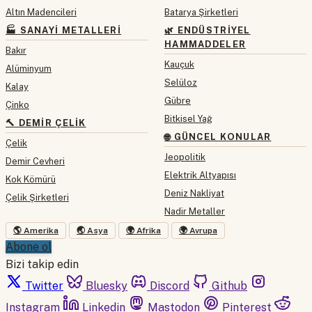
Altın Madencileri
Batarya Şirketleri
🏭 SANAYI METALLERI
🌿 ENDÜSTRIYEL
HAMMADDELER
Bakır
Kauçuk
Alüminyum
Selüloz
Kalay
Gübre
Çinko
Bitkisel Yağ
🔨 DEMIR ÇELIK
🌐 GÜNCEL KONULAR
Çelik
Jeopolitik
Demir Cevheri
Elektrik Altyapısı
Kok Kömürü
Deniz Nakliyat
Çelik Şirketleri
Nadir Metaller
🌎 Amerika
🌏 Asya
🌍 Afrika
🌍 Avrupa
Abone ol
Bizi takip edin
Twitter
Bluesky
Discord
Github
Instagram
Linkedin
Mastodon
Pinterest