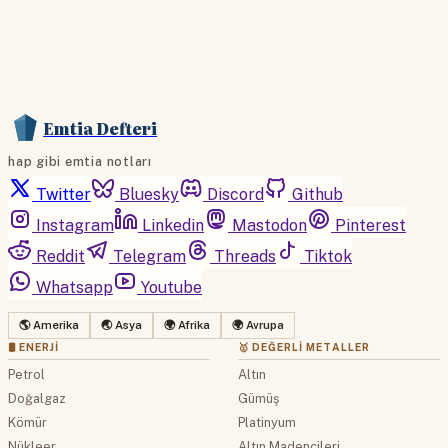
Emtia Defteri
hap gibi emtia notları
Twitter
Bluesky
Discord
Github
Instagram
Linkedin
Mastodon
Pinterest
Reddit
Telegram
Threads
Tiktok
Whatsapp
Youtube
🌎 Amerika
🌏 Asya
🌍 Afrika
🌍 Avrupa
🛢 ENERJI
🥇 DEĞERLI METALLER
Petrol
Altın
Doğalgaz
Gümüş
Kömür
Platinyum
Nükleer
Altın Madencileri