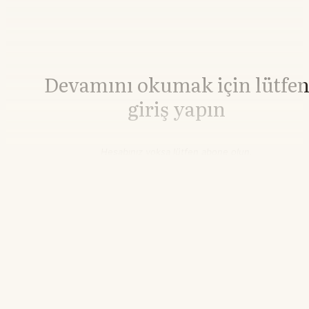
Devamını okumak için lütfe
giriş yapın
Hesabınız yoksa lütfen abone olun.
Hemen Abone Ol
Hesabınız var mı?
Giriş
Buğday
639,75
▼-0.39%
12.21