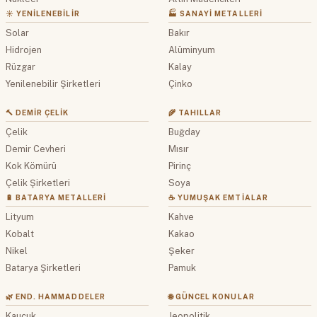
☀️ YENILENEBILIR
🏭 SANAYI METALLERI
Solar
Bakır
Hidrojen
Alüminyum
Rüzgar
Kalay
Yenilenebilir Şirketleri
Çinko
🔨 DEMIR ÇELIK
🌾 TAHILLAR
Çelik
Buğday
Demir Cevheri
Mısır
Kok Kömürü
Pirinç
Çelik Şirketleri
Soya
🔋 BATARYA METALLERI
☕ YUMUŞAK EMTIALAR
Lityum
Kahve
Kobalt
Kakao
Nikel
Şeker
Batarya Şirketleri
Pamuk
🌿 END. HAMMADDELER
🌐 GÜNCEL KONULAR
Kauçuk
Jeopolitik