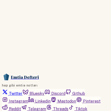
Hesabınız yoksa lütfen abone olun.
Hemen Abone Ol
Hesabınız var mı?
Giriş
Emtia Defteri
hap gibi emtia notları
Twitter
Bluesky
Discord
Github
Instagram
Linkedin
Mastodon
Pinterest
Reddit
Telegram
Threads
Tiktok