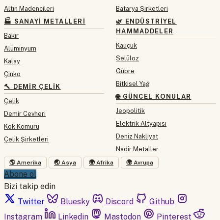
Altın Madencileri
Batarya Şirketleri
🏭 SANAYI METALLERI
🌿 ENDÜSTRIYEL
HAMMADDELER
Bakır
Kauçuk
Alüminyum
Selüloz
Kalay
Gübre
Çinko
Bitkisel Yağ
🔨 DEMIR ÇELIK
🌐 GÜNCEL KONULAR
Çelik
Jeopolitik
Demir Cevheri
Elektrik Altyapısı
Kok Kömürü
Deniz Nakliyat
Çelik Şirketleri
Nadir Metaller
🌎 Amerika
🌏 Asya
🌍 Afrika
🌍 Avrupa
Abone ol
Bizi takip edin
Twitter
Bluesky
Discord
Github
Instagram
Linkedin
Mastodon
Pinterest