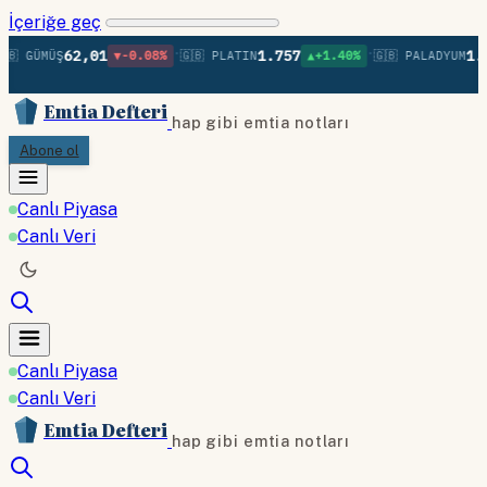
İçeriğe geç
•
•
62,01
1.757
1.37
🇧 GÜMÜŞ
▼-0.08%
🇬🇧 PLATIN
▲+1.40%
🇬🇧 PALADYUM
Emtia Defteri
hap gibi emtia notları
Abone ol
Canlı Piyasa
Canlı Veri
Canlı Piyasa
Canlı Veri
Emtia Defteri
hap gibi emtia notları