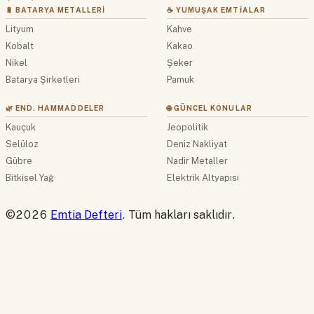
🔋 BATARYA METALLERI
☕ YUMUŞAK EMTIALAR
Lityum
Kahve
Kobalt
Kakao
Nikel
Şeker
Batarya Şirketleri
Pamuk
🌿 END. HAMMADDELER
🌐 GÜNCEL KONULAR
Kauçuk
Jeopolitik
Selüloz
Deniz Nakliyat
Gübre
Nadir Metaller
Bitkisel Yağ
Elektrik Altyapısı
©2026
Emtia Defteri
. Tüm hakları saklıdır.