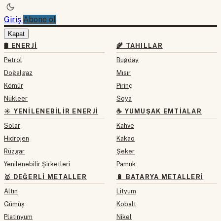
Giriş
Abone ol
Kapat
🛢 ENERJI
🌾 TAHILLAR
Petrol
Buğday
Doğalgaz
Mısır
Kömür
Pirinç
Nükleer
Soya
☀️ YENILENEBILIR ENERJI
☕ YUMUŞAK EMTIALAR
Solar
Kahve
Hidrojen
Kakao
Rüzgar
Şeker
Yenilenebilir Şirketleri
Pamuk
🥇 DEĞERLI METALLER
🔋 BATARYA METALLERI
Altın
Lityum
Gümüş
Kobalt
Platinyum
Nikel