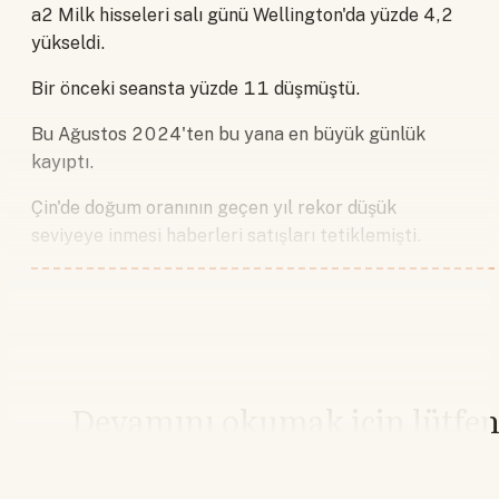
a2 Milk hisseleri salı günü Wellington'da yüzde 4,2
yükseldi.
Bir önceki seansta yüzde 11 düşmüştü.
Bu Ağustos 2024'ten bu yana en büyük günlük
kayıptı.
Çin'de doğum oranının geçen yıl rekor düşük
seviyeye inmesi haberleri satışları tetiklemişti.
Devamını okumak için lütfe
giriş yapın