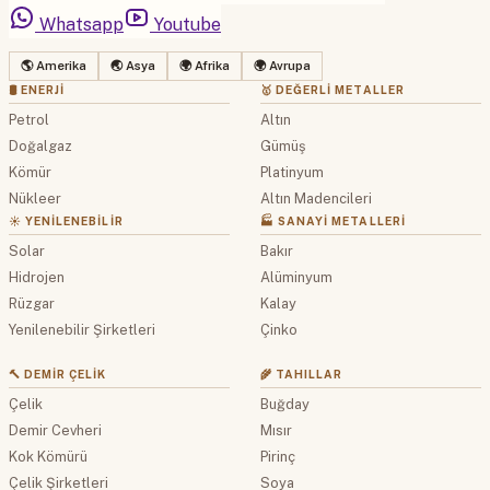
Whatsapp
Youtube
🌎 Amerika
🌏 Asya
🌍 Afrika
🌍 Avrupa
🛢 ENERJI
🥇 DEĞERLI METALLER
Petrol
Altın
Doğalgaz
Gümüş
Kömür
Platinyum
Nükleer
Altın Madencileri
☀️ YENILENEBILIR
🏭 SANAYI METALLERI
Solar
Bakır
Hidrojen
Alüminyum
Rüzgar
Kalay
Yenilenebilir Şirketleri
Çinko
🔨 DEMIR ÇELIK
🌾 TAHILLAR
Çelik
Buğday
Demir Cevheri
Mısır
Kok Kömürü
Pirinç
Çelik Şirketleri
Soya