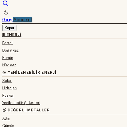
Giriş
Abone ol
Kapat
🛢 ENERJI
Petrol
Doğalgaz
Kömür
Nükleer
☀️ YENILENEBILIR ENERJI
Solar
Hidrojen
Rüzgar
Yenilenebilir Şirketleri
🥇 DEĞERLI METALLER
Altın
Gümüş