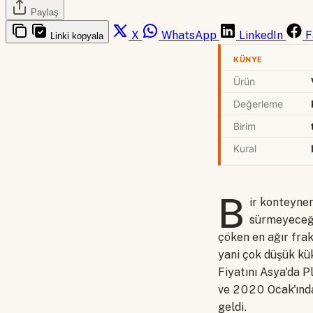
Paylaş
X
WhatsApp
LinkedIn
F
Linki kopyala
KÜNYE
Ürün
Değerleme
Birim
Kural
B
ir konteyne
sürmeyeceği 
çöken en ağır frak
yani çok düşük kük
Fiyatını Asya'da P
ve 2020 Ocak'ında
geldi.