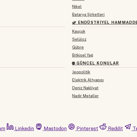
Nikel
Batarya Şirketleri
🌿 ENDÜSTRIYEL HAMMADD
Kauçuk
Selüloz
Gübre
Bitkisel Yağ
🌐 GÜNCEL KONULAR
Jeopolitik
Elektrik Altyapısı
Deniz Nakliyat
Nadir Metaller
am
Linkedin
Mastodon
Pinterest
Reddit
T