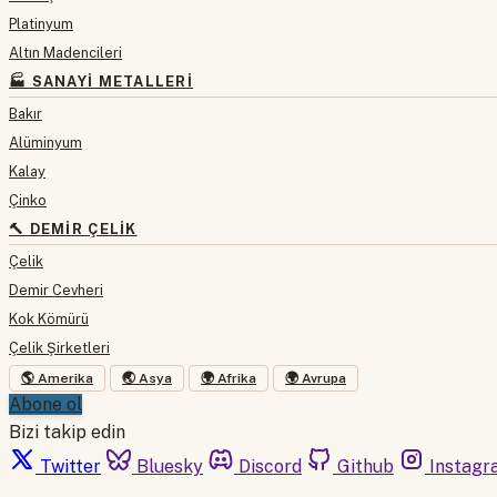
Platinyum
Altın Madencileri
🏭 SANAYI METALLERI
Bakır
Alüminyum
Kalay
Çinko
🔨 DEMIR ÇELIK
Çelik
Demir Cevheri
Kok Kömürü
Çelik Şirketleri
🌎 Amerika
🌏 Asya
🌍 Afrika
🌍 Avrupa
Abone ol
Bizi takip edin
Twitter
Bluesky
Discord
Github
Instagr