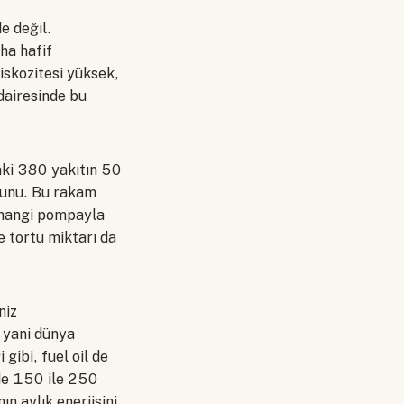
e değil.
ha hafif
iskozitesi yüksek,
dairesinde bu
aki 380 yakıtın 50
uğunu. Bu rakam
e hangi pompayla
ve tortu miktarı da
niz
 yani dünya
gibi, fuel oil de
nde 150 ile 250
n aylık enerjisini