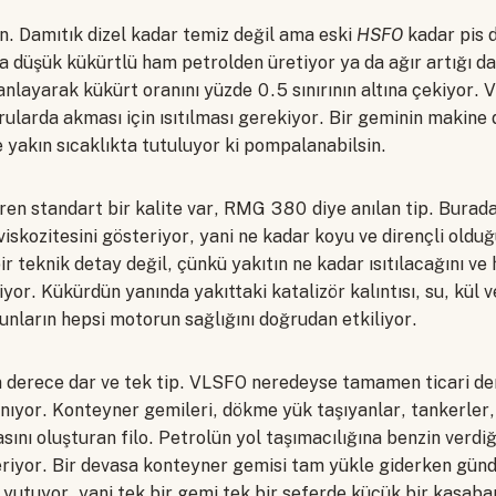
n. Damıtık dizel kadar temiz değil ama eski
HSFO
kadar pis d
a düşük kükürtlü ham petrolden üretiyor ya da ağır artığı da
nlayarak kükürt oranını yüzde 0.5 sınırının altına çekiyor. V
ularda akması için ısıtılması gerekiyor. Bir geminin makine 
 yakın sıcaklıkta tutuluyor ki pompalanabilsin.
ren standart bir kalite var, RMG 380 diye anılan tip. Burad
iskozitesini gösteriyor, yani ne kadar koyu ve dirençli old
ir teknik detay değil, çünkü yakıtın ne kadar ısıtılacağını v
iyor. Kükürdün yanında yakıttaki katalizör kalıntısı, su, kül 
Bunların hepsi motorun sağlığını doğrudan etkiliyor.
on derece dar ve tek tip. VLSFO neredeyse tamamen ticari de
anıyor. Konteyner gemileri, dökme yük taşıyanlar, tankerler,
ını oluşturan filo. Petrolün yol taşımacılığına benzin verdiği 
veriyor. Bir devasa konteyner gemisi tam yükle giderken gü
 yutuyor, yani tek bir gemi tek bir seferde küçük bir kasabanı