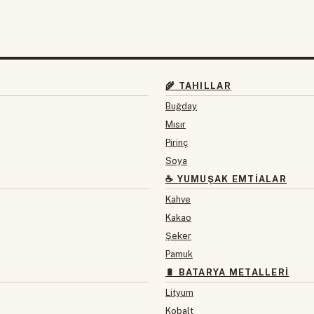
🌾 TAHILLAR
Buğday
Mısır
Pirinç
Soya
☕ YUMUŞAK EMTIALAR
Kahve
Kakao
Şeker
Pamuk
🔋 BATARYA METALLERI
Lityum
Kobalt