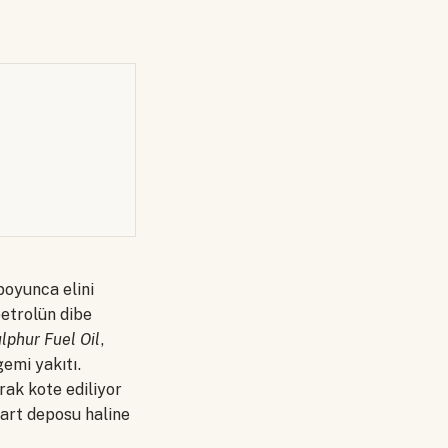
boyunca elini
petrolün dibe
lphur Fuel Oil
,
gemi yakıtı.
rak kote ediliyor
art deposu haline