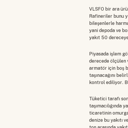
VLSFO bir ara ürü
Rafineriler bunu y
bileşenlerle harma
yani depoda ve bor
yakıt 50 dereceye
Piyasada işlem gö
derecede ölçülen v
armatör için boş b
taşınacağını belirl
kontrol ediliyor. 
Tüketici tarafı s
taşımacılığında y
ticaretinin omurgas
denize bu yakıtı 
ton arasında yakıt