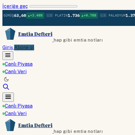
İçeriğe geç
•
•
63,60
1.736
1.379
Ş
▲+3.40%
🇬🇧 PLATIN
▲+0.78%
🇬🇧 PALADYUM
▲+0
Emtia Defteri
hap gibi emtia notları
Giriş
Abone ol
Canlı Piyasa
Canlı Veri
Canlı Piyasa
Canlı Veri
Emtia Defteri
hap gibi emtia notları