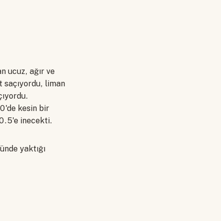
an ucuz, ağır ve
t saçıyordu, liman
çıyordu.
0'de kesin bir
0.5'e inecekti.
günde yaktığı