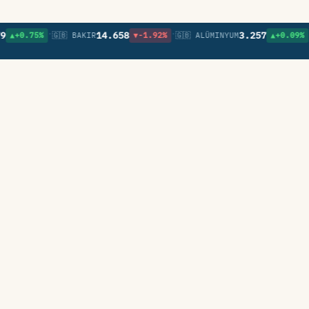
•
•
•
14.658
3.257
.75%
🇬🇧 BAKIR
▼-1.92%
🇬🇧 ALÜMINYUM
▲+0.09%
🇬🇧 