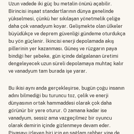
Uzun vadede iki güç bu metalin önünü açabilir.
Birincisi inşaat standartlarının dünya genelinde
yükselmesi, çünkü her sıkılaşan yönetmelik çeliğe
daha çok vanadyum koyar. Gelişmekte olan ülkeler
büyüdükçe ve deprem güvenliği gündeme oturdukça
bu yön güçlenir. İkincisi enerji depolamada akış
pillerinin yer kazanması. Güneş ve rüzgarın paya
bindiği her şebeke, gün içinde dalgalanan üretimi
dengeleyecek uzun süreli depolamaya muhtaç kalır
ve vanadyum tam burada işe yarar.
Bu ikisi aynı anda gerçekleşirse, bugün çoğu insanın
adını bilmediği bu turuncu toz, çelik ve enerji
dünyasının ortak hammaddesi olarak çok daha
görünür bir yere oturur. O zamana kadar ise
vanadyum, sessiz ama vazgeçilmez bir oyuncu
olarak demirin içinde gizlenmeye devam eder.
Piyasayı izleyen biri için en sağlam rehber yine de