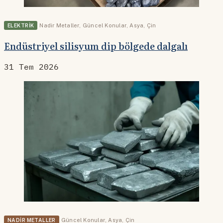
ELEKTRIK
Nadir Metaller
,
Güncel Konular
,
Asya
,
Çin
Endüstriyel silisyum dip bölgede dalgalı
31 Tem 2026
NADIR METALLER
Güncel Konular
,
Asya
,
Çin