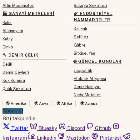
Altın Madencileri
Batarya Şirketleri
🏭 SANAYI METALLERI
🌿 ENDÜSTRIYEL
HAMMADDELER
Bakır
Kauçuk
Alüminyum
Selüloz
Kalay
Gübre
Çinko
Bitkisel Yağ
🔨 DEMIR ÇELIK
🌐 GÜNCEL KONULAR
Çelik
Jeopolitik
Demir Cevheri
Elektrik Altyapısı
Kok Kömürü
Deniz Nakliyat
Çelik Şirketleri
Nadir Metaller
🌎 Amerika
🌏 Asya
🌍 Afrika
🌍 Avrupa
Abone ol
Bizi takip edin
Twitter
Bluesky
Discord
Github
Instagram
Linkedin
Mastodon
Pinterest