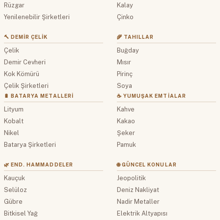
Rüzgar
Kalay
Yenilenebilir Şirketleri
Çinko
🔨 DEMIR ÇELIK
🌾 TAHILLAR
Çelik
Buğday
Demir Cevheri
Mısır
Kok Kömürü
Pirinç
Çelik Şirketleri
Soya
🔋 BATARYA METALLERI
☕ YUMUŞAK EMTIALAR
Lityum
Kahve
Kobalt
Kakao
Nikel
Şeker
Batarya Şirketleri
Pamuk
🌿 END. HAMMADDELER
🌐 GÜNCEL KONULAR
Kauçuk
Jeopolitik
Selüloz
Deniz Nakliyat
Gübre
Nadir Metaller
Bitkisel Yağ
Elektrik Altyapısı