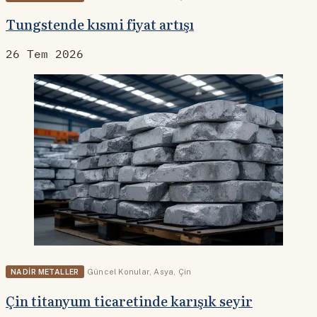
Tungstende kısmi fiyat artışı
26 Tem 2026
NADIR METALLER
Güncel Konular
,
Asya
,
Çin
Çin titanyum ticaretinde karışık seyir