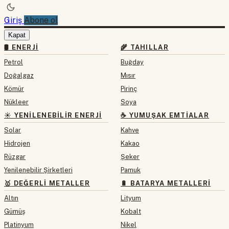
Giriş
Abone ol
Kapat
🛢 ENERJI
🌾 TAHILLAR
Petrol
Buğday
Doğalgaz
Mısır
Kömür
Pirinç
Nükleer
Soya
☀️ YENILENEBILIR ENERJI
☕ YUMUŞAK EMTIALAR
Solar
Kahve
Hidrojen
Kakao
Rüzgar
Şeker
Yenilenebilir Şirketleri
Pamuk
🥇 DEĞERLI METALLER
🔋 BATARYA METALLERI
Altın
Lityum
Gümüş
Kobalt
Platinyum
Nikel