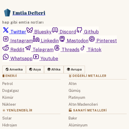
Emtia Defteri
hap gibi emtia notları
Twitter
Bluesky
Discord
Github
Instagram
Linkedin
Mastodon
Pinterest
Reddit
Telegram
Threads
Tiktok
Whatsapp
Youtube
🌎 Amerika
🌏 Asya
🌍 Afrika
🌍 Avrupa
🛢 ENERJI
🥇 DEĞERLI METALLER
Petrol
Altın
Doğalgaz
Gümüş
Kömür
Platinyum
Nükleer
Altın Madencileri
☀️ YENILENEBILIR
🏭 SANAYI METALLERI
Solar
Bakır
Hidrojen
Alüminyum