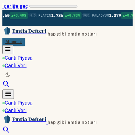
İçeriğe geç
•
•
•
1.736
1.379
.40%
🇬🇧 PLATIN
▲+0.78%
🇬🇧 PALADYUM
▲+0.75%
🇬🇧 B
Emtia Defteri
hap gibi emtia notları
Abone ol
Canlı Piyasa
Canlı Veri
Canlı Piyasa
Canlı Veri
Emtia Defteri
hap gibi emtia notları