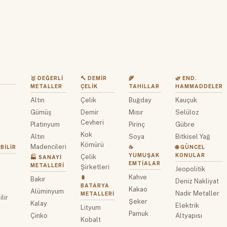
🥇 DEĞERLI
🔨 DEMIR
🌾
🌿 END.
METALLER
ÇELIK
TAHILLAR
HAMMADDELER
Altın
Çelik
Buğday
Kauçuk
z
Gümüş
Demir
Mısır
Selüloz
Cevheri
Platinyum
Pirinç
Gübre
Kok
Altın
Soya
Bitkisel Yağ
Kömürü
Madencileri
BILIR
☕
🌐 GÜNCEL
YUMUŞAK
KONULAR
Çelik
🏭 SANAYI
EMTIALAR
METALLERI
Şirketleri
Jeopolitik
Kahve
🔋
Bakır
Deniz Nakliyat
BATARYA
Kakao
Alüminyum
Nadir Metaller
METALLERI
lir
Şeker
Kalay
Elektrik
Lityum
Pamuk
Çinko
Altyapısı
Kobalt