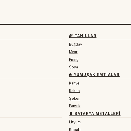
🌾 TAHILLAR
Buğday
Mısır
Pirinç
Soya
☕ YUMUŞAK EMTIALAR
Kahve
Kakao
Şeker
Pamuk
🔋 BATARYA METALLERI
Lityum
Kobalt