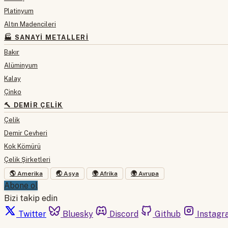
Platinyum
Altın Madencileri
🏭 SANAYI METALLERI
Bakır
Alüminyum
Kalay
Çinko
🔨 DEMIR ÇELIK
Çelik
Demir Cevheri
Kok Kömürü
Çelik Şirketleri
🌎 Amerika
🌏 Asya
🌍 Afrika
🌍 Avrupa
Abone ol
Bizi takip edin
Twitter
Bluesky
Discord
Github
Instagr