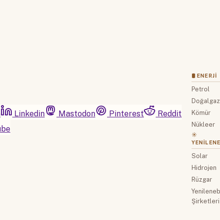
🛢 ENERJI
Petrol
Doğalga
m
Linkedin
Mastodon
Pinterest
Reddit
Kömür
Nükleer
ube
☀️
YENILENE
Solar
Hidrojen
Rüzgar
Yenilenebi
Şirketleri