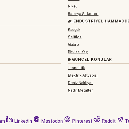
Nikel
Batarya Şirketleri
🌿 ENDÜSTRIYEL HAMMADD
Kauçuk
Selüloz
Gübre
Bitkisel Yağ
🌐 GÜNCEL KONULAR
Jeopolitik
Elektrik Altyapısı
Deniz Nakliyat
Nadir Metaller
am
Linkedin
Mastodon
Pinterest
Reddit
T