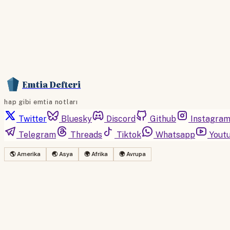
Emtia Defteri
hap gibi emtia notları
Twitter
Bluesky
Discord
Github
Instagra
Telegram
Threads
Tiktok
Whatsapp
Yout
🌎 Amerika
🌏 Asya
🌍 Afrika
🌍 Avrupa