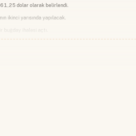
61,25 dolar olarak belirlendi.
nın ikinci yarısında yapılacak.
ir buğday ihalesi açtı.
Devamını okumak için lütfen giriş
Hesabınız yoksa lütfen abone olun.
Hemen Abone Ol
Hesabınız var mı?
Giriş