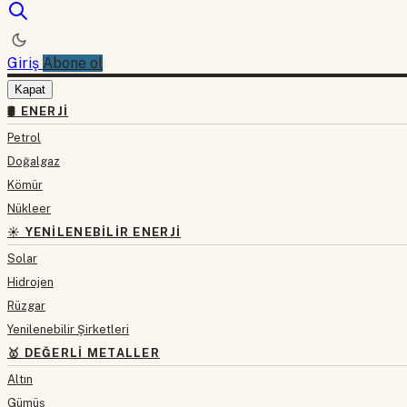
Giriş
Abone ol
Kapat
🛢 ENERJI
Petrol
Doğalgaz
Kömür
Nükleer
☀️ YENILENEBILIR ENERJI
Solar
Hidrojen
Rüzgar
Yenilenebilir Şirketleri
🥇 DEĞERLI METALLER
Altın
Gümüş