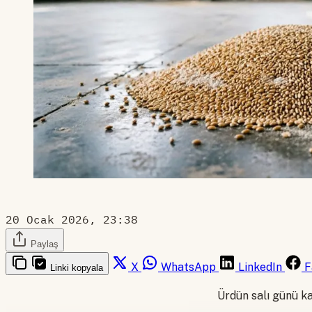
20 Ocak 2026, 23:38
Paylaş
X
WhatsApp
LinkedIn
F
Linki kopyala
Ürdün salı günü k