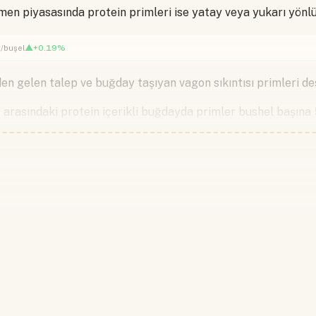
en piyasasında protein primleri ise yatay veya yukarı yönlü
▲+0.19%
/buşel
n gelen talep ve buğday taşıyan vagon sıkıntısı primleri de
 arasındaki protein içerikli buğdayda primler bushel başına 
Devamını okumak için lütfen giriş
Hesabınız yoksa lütfen abone olun.
Hemen Abone Ol