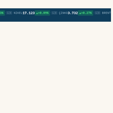
•
•
17.123
3.732
79,6
🇬🇧 NIKEL
▲+0.09%
🇬🇧 ÇINKO
▲+0.27%
🇬🇧 BRENT