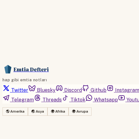
Emtia Defteri
hap gibi emtia notları
Twitter
Bluesky
Discord
Github
Instagra
Telegram
Threads
Tiktok
Whatsapp
Yout
🌎 Amerika
🌏 Asya
🌍 Afrika
🌍 Avrupa