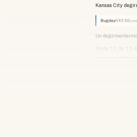
Kansas City değirm
Buğday
643,50
cent
Un değirmenlerinde
Yüzde 11 ile 11,4