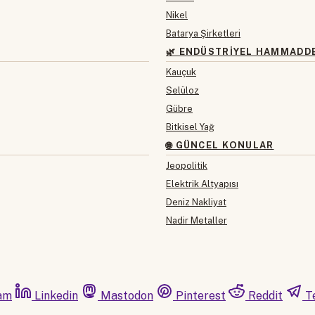
Nikel
Batarya Şirketleri
🌿 ENDÜSTRIYEL HAMMADD
Kauçuk
Selüloz
Gübre
Bitkisel Yağ
🌐 GÜNCEL KONULAR
Jeopolitik
Elektrik Altyapısı
Deniz Nakliyat
Nadir Metaller
am
Linkedin
Mastodon
Pinterest
Reddit
T