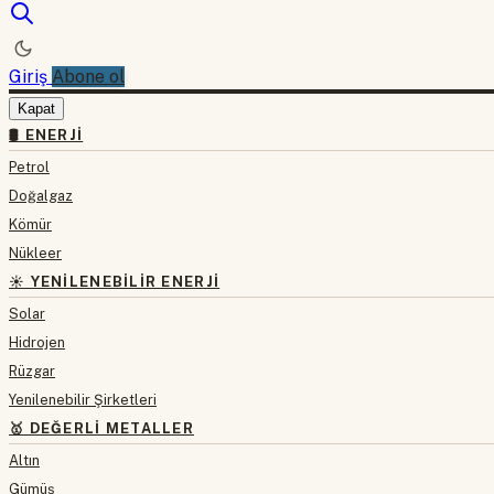
Giriş
Abone ol
Kapat
🛢 ENERJI
Petrol
Doğalgaz
Kömür
Nükleer
☀️ YENILENEBILIR ENERJI
Solar
Hidrojen
Rüzgar
Yenilenebilir Şirketleri
🥇 DEĞERLI METALLER
Altın
Gümüş