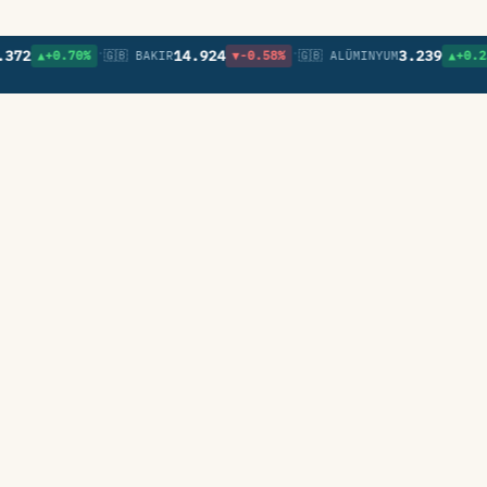
•
•
•
2
14.924
3.239
▲+0.70%
🇬🇧 BAKIR
▼-0.58%
🇬🇧 ALÜMINYUM
▲+0.23%