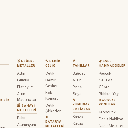
🥇 DEĞERLI
🔨 DEMIR
🌾
🌿 END.
METALLER
ÇELIK
TAHILLAR
HAMMADDELER
Altın
Çelik
Buğday
Kauçuk
z
Gümüş
Demir
Mısır
Selüloz
Cevheri
Platinyum
Pirinç
Gübre
Kok
Altın
Soya
Bitkisel Yağ
Kömürü
Madencileri
BILIR
☕
🌐 GÜNCEL
YUMUŞAK
KONULAR
Çelik
🏭 SANAYI
EMTIALAR
METALLERI
Şirketleri
Jeopolitik
Kahve
🔋
Bakır
Deniz Nakliyat
BATARYA
Kakao
Alüminyum
Nadir Metaller
METALLERI