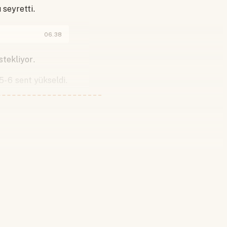
 seyretti.
06.38
stekliyor.
5-6 sent yükseldi.
 yapın