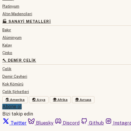
Platinyum
Altın Madencileri
🏭 SANAYI METALLERI
Bakır
Alüminyum
Kalay
Çinko
🔨 DEMIR ÇELIK
Çelik
Demir Cevheri
Kok Kömürü
Çelik Şirketleri
🌎 Amerika
🌏 Asya
🌍 Afrika
🌍 Avrupa
Abone ol
Bizi takip edin
Twitter
Bluesky
Discord
Github
Instagr