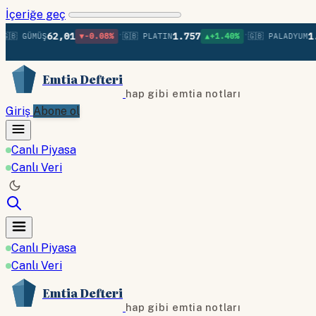
İçeriğe geç
•
•
62,01
1.757
1.37
 GÜMÜŞ
▼-0.08%
🇬🇧 PLATIN
▲+1.40%
🇬🇧 PALADYUM
Emtia Defteri
hap gibi emtia notları
Giriş
Abone ol
Canlı Piyasa
Canlı Veri
Canlı Piyasa
Canlı Veri
Emtia Defteri
hap gibi emtia notları