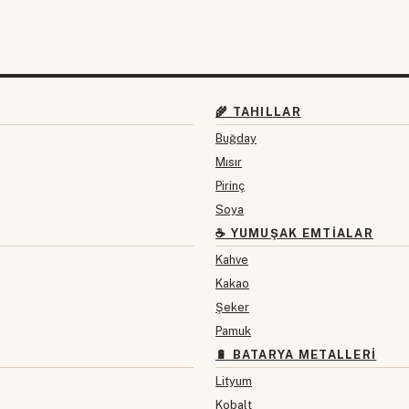
🌾 TAHILLAR
Buğday
Mısır
Pirinç
Soya
☕ YUMUŞAK EMTIALAR
Kahve
Kakao
Şeker
Pamuk
🔋 BATARYA METALLERI
Lityum
Kobalt