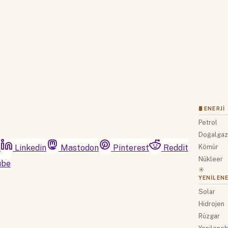
Hesabınız var mı?
Giriş
🛢 ENERJI
Petrol
Doğalga
m
Linkedin
Mastodon
Pinterest
Reddit
Kömür
Nükleer
ube
☀️
YENILENE
Solar
Hidrojen
Rüzgar