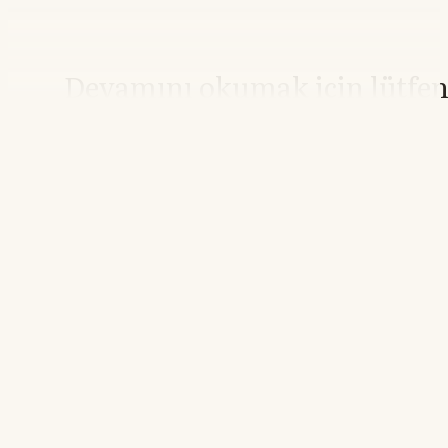
Devamını okumak için lütfe
giriş yapın
Hesabınız yoksa lütfen abone olun.
Hemen Abone Ol
Hesabınız var mı?
Giriş