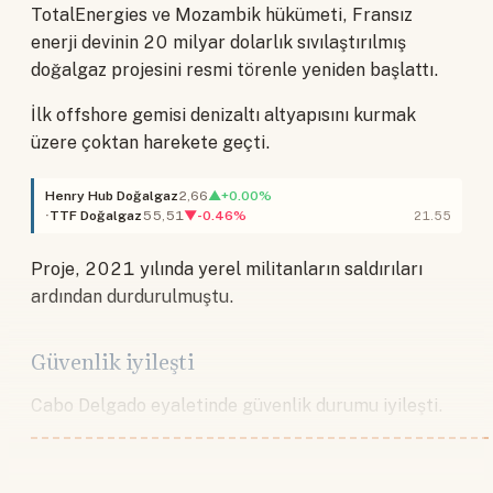
TotalEnergies ve Mozambik hükümeti, Fransız
enerji devinin 20 milyar dolarlık sıvılaştırılmış
doğalgaz projesini resmi törenle yeniden başlattı.
İlk offshore gemisi denizaltı altyapısını kurmak
üzere çoktan harekete geçti.
Henry Hub Doğalgaz
2,66
▲+0.00%
TTF Doğalgaz
55,51
▼-0.46%
21.55
Proje, 2021 yılında yerel militanların saldırıları
ardından durdurulmuştu.
Güvenlik iyileşti
Cabo Delgado eyaletinde güvenlik durumu iyileşti.