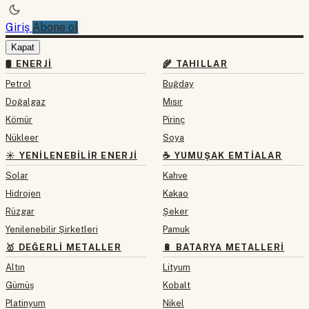
Giriş
Abone ol
Kapat
🛢 ENERJI
🌾 TAHILLAR
Petrol
Buğday
Doğalgaz
Mısır
Kömür
Pirinç
Nükleer
Soya
☀️ YENILENEBILIR ENERJI
☕ YUMUŞAK EMTIALAR
Solar
Kahve
Hidrojen
Kakao
Rüzgar
Şeker
Yenilenebilir Şirketleri
Pamuk
🥇 DEĞERLI METALLER
🔋 BATARYA METALLERI
Altın
Lityum
Gümüş
Kobalt
Platinyum
Nikel