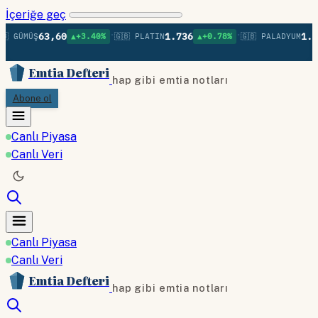
İçeriğe geç
•
•
63,60
1.736
1.37
 GÜMÜŞ
▲+3.40%
🇬🇧 PLATIN
▲+0.78%
🇬🇧 PALADYUM
Emtia Defteri
hap gibi emtia notları
Abone ol
Canlı Piyasa
Canlı Veri
Canlı Piyasa
Canlı Veri
Emtia Defteri
hap gibi emtia notları