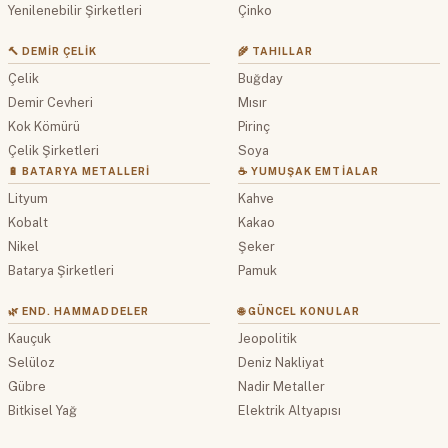
Yenilenebilir Şirketleri
Çinko
🔨 DEMIR ÇELIK
🌾 TAHILLAR
Çelik
Buğday
Demir Cevheri
Mısır
Kok Kömürü
Pirinç
Çelik Şirketleri
Soya
🔋 BATARYA METALLERI
☕ YUMUŞAK EMTIALAR
Lityum
Kahve
Kobalt
Kakao
Nikel
Şeker
Batarya Şirketleri
Pamuk
🌿 END. HAMMADDELER
🌐 GÜNCEL KONULAR
Kauçuk
Jeopolitik
Selüloz
Deniz Nakliyat
Gübre
Nadir Metaller
Bitkisel Yağ
Elektrik Altyapısı