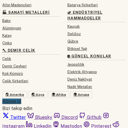
Altın Madencileri
Batarya Şirketleri
🏭 SANAYI METALLERI
🌿 ENDÜSTRIYEL
HAMMADDELER
Bakır
Kauçuk
Alüminyum
Selüloz
Kalay
Gübre
Çinko
Bitkisel Yağ
🔨 DEMIR ÇELIK
🌐 GÜNCEL KONULAR
Çelik
Jeopolitik
Demir Cevheri
Elektrik Altyapısı
Kok Kömürü
Deniz Nakliyat
Çelik Şirketleri
Nadir Metaller
🌎 Amerika
🌏 Asya
🌍 Afrika
🌍 Avrupa
Abone ol
Bizi takip edin
Twitter
Bluesky
Discord
Github
Instagram
Linkedin
Mastodon
Pinterest