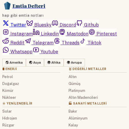
Emtia Defteri
hap gibi emtia notları
Twitter
Bluesky
Discord
Github
Instagram
Linkedin
Mastodon
Pinterest
Reddit
Telegram
Threads
Tiktok
Whatsapp
Youtube
🌎 Amerika
🌏 Asya
🌍 Afrika
🌍 Avrupa
🛢 ENERJI
🥇 DEĞERLI METALLER
Petrol
Altın
Doğalgaz
Gümüş
Kömür
Platinyum
Nükleer
Altın Madencileri
☀️ YENILENEBILIR
🏭 SANAYI METALLERI
Solar
Bakır
Hidrojen
Alüminyum
Rüzgar
Kalay