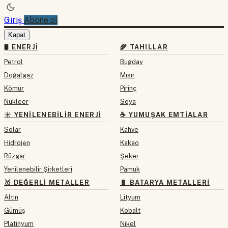
Giriş
Abone ol
Kapat
🛢 ENERJI
🌾 TAHILLAR
Petrol
Buğday
Doğalgaz
Mısır
Kömür
Pirinç
Nükleer
Soya
☀️ YENILENEBILIR ENERJI
☕ YUMUŞAK EMTIALAR
Solar
Kahve
Hidrojen
Kakao
Rüzgar
Şeker
Yenilenebilir Şirketleri
Pamuk
🥇 DEĞERLI METALLER
🔋 BATARYA METALLERI
Altın
Lityum
Gümüş
Kobalt
Platinyum
Nikel