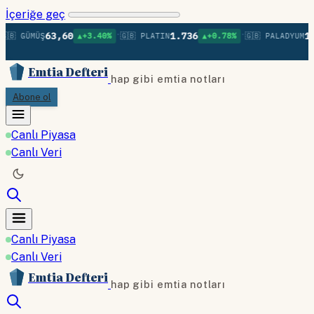
İçeriğe geç
•
•
63,60
1.736
1.3
🇧 GÜMÜŞ
▲+3.40%
🇬🇧 PLATIN
▲+0.78%
🇬🇧 PALADYUM
Emtia Defteri
hap gibi emtia notları
Abone ol
Canlı Piyasa
Canlı Veri
Canlı Piyasa
Canlı Veri
Emtia Defteri
hap gibi emtia notları