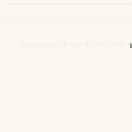
Devamını okumak için lütfe
giriş yapın
Hesabınız yoksa lütfen abone olun.
Hemen Abone Ol
Hesabınız var mı?
Giriş