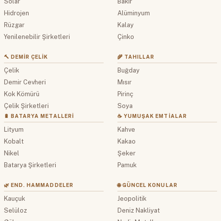
Solar
Bakır
Hidrojen
Alüminyum
Rüzgar
Kalay
Yenilenebilir Şirketleri
Çinko
🔨 DEMIR ÇELIK
🌾 TAHILLAR
Çelik
Buğday
Demir Cevheri
Mısır
Kok Kömürü
Pirinç
Çelik Şirketleri
Soya
🔋 BATARYA METALLERI
☕ YUMUŞAK EMTIALAR
Lityum
Kahve
Kobalt
Kakao
Nikel
Şeker
Batarya Şirketleri
Pamuk
🌿 END. HAMMADDELER
🌐 GÜNCEL KONULAR
Kauçuk
Jeopolitik
Selüloz
Deniz Nakliyat