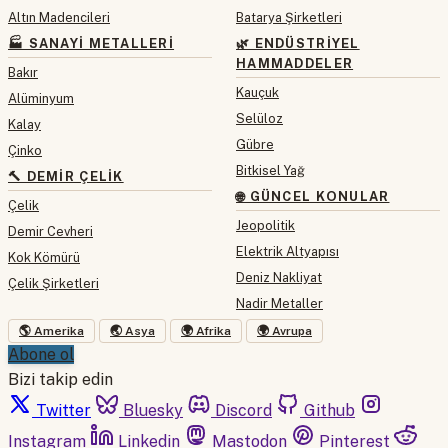
Altın Madencileri
Batarya Şirketleri
🏭 SANAYI METALLERI
🌿 ENDÜSTRIYEL
HAMMADDELER
Bakır
Kauçuk
Alüminyum
Selüloz
Kalay
Gübre
Çinko
Bitkisel Yağ
🔨 DEMIR ÇELIK
🌐 GÜNCEL KONULAR
Çelik
Jeopolitik
Demir Cevheri
Elektrik Altyapısı
Kok Kömürü
Deniz Nakliyat
Çelik Şirketleri
Nadir Metaller
🌎 Amerika
🌏 Asya
🌍 Afrika
🌍 Avrupa
Abone ol
Bizi takip edin
Twitter
Bluesky
Discord
Github
Instagram
Linkedin
Mastodon
Pinterest