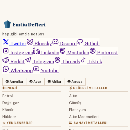
Emtia Defteri
hap gibi emtia notları
Twitter
Bluesky
Discord
Github
Instagram
Linkedin
Mastodon
Pinterest
Reddit
Telegram
Threads
Tiktok
Whatsapp
Youtube
🌎 Amerika
🌏 Asya
🌍 Afrika
🌍 Avrupa
🛢 ENERJI
🥇 DEĞERLI METALLER
Petrol
Altın
Doğalgaz
Gümüş
Kömür
Platinyum
Nükleer
Altın Madencileri
☀️ YENILENEBILIR
🏭 SANAYI METALLERI