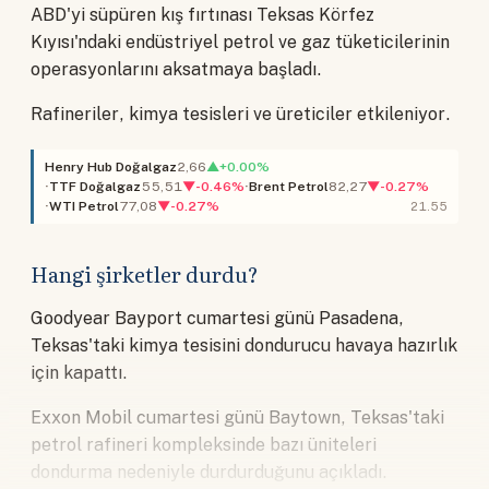
ABD'yi süpüren kış fırtınası Teksas Körfez
Kıyısı'ndaki endüstriyel petrol ve gaz tüketicilerinin
operasyonlarını aksatmaya başladı.
Rafineriler, kimya tesisleri ve üreticiler etkileniyor.
Henry Hub Doğalgaz
2,66
▲+0.00%
TTF Doğalgaz
55,51
▼-0.46%
Brent Petrol
82,27
▼-0.27%
WTI Petrol
77,08
▼-0.27%
21.55
Hangi şirketler durdu?
Goodyear Bayport cumartesi günü Pasadena,
Teksas'taki kimya tesisini dondurucu havaya hazırlık
için kapattı.
Exxon Mobil cumartesi günü Baytown, Teksas'taki
petrol rafineri kompleksinde bazı üniteleri
dondurma nedeniyle durdurduğunu açıkladı.