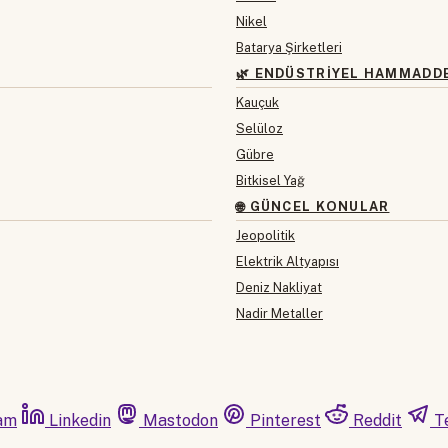
Nikel
Batarya Şirketleri
🌿 ENDÜSTRIYEL HAMMADD
Kauçuk
Selüloz
Gübre
Bitkisel Yağ
🌐 GÜNCEL KONULAR
Jeopolitik
Elektrik Altyapısı
Deniz Nakliyat
Nadir Metaller
am
Linkedin
Mastodon
Pinterest
Reddit
T