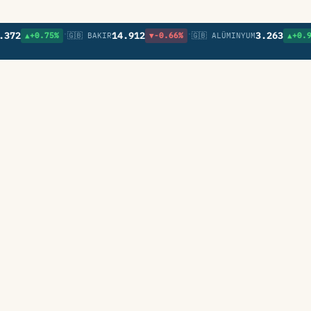
•
•
2
14.912
3.263
▲+0.75%
🇬🇧 BAKIR
▼-0.66%
🇬🇧 ALÜMINYUM
▲+0.97%