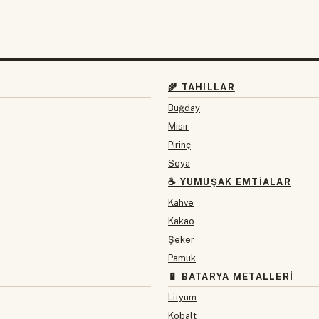
🌾 TAHILLAR
Buğday
Mısır
Pirinç
Soya
☕ YUMUŞAK EMTIALAR
Kahve
Kakao
Şeker
Pamuk
🔋 BATARYA METALLERI
Lityum
Kobalt