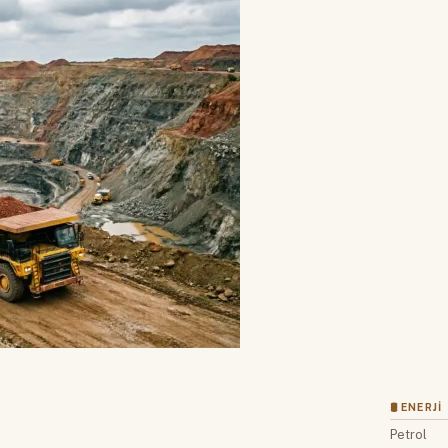
🛢 ENERJI
Petrol