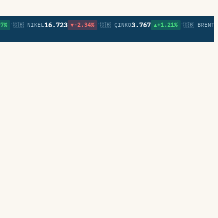
•
•
•
16.723
3.767
82,
🇬🇧 NIKEL
▼-2.34%
🇬🇧 ÇINKO
▲+1.21%
🇬🇧 BRENT