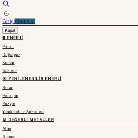
Giriş
Abone ol
Kapat
🛢 ENERJI
Petrol
Doğalgaz
Kömür
Nükleer
☀️ YENILENEBILIR ENERJI
Solar
Hidrojen
Rüzgar
Yenilenebilir Şirketleri
🥇 DEĞERLI METALLER
Altın
Gümüş