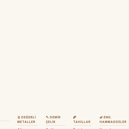
🥇 DEĞERLI
🔨 DEMIR
🌾
🌿 END.
METALLER
ÇELIK
TAHILLAR
HAMMADDELER