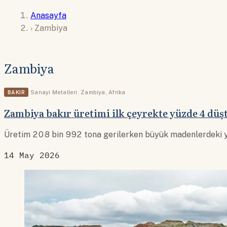
Anasayfa
›
Zambiya
Zambiya
BAKIR
Sanayi Metalleri
,
Zambiya
,
Afrika
Zambiya bakır üretimi ilk çeyrekte yüzde 4 düş
Üretim 208 bin 992 tona gerilerken büyük madenlerdeki yüz
14 May 2026