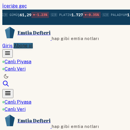
İçeriğe geç
•
•
61,29
1.727
1.37
 GÜMÜŞ
▼-1.23%
🇬🇧 PLATIN
▼-0.35%
🇬🇧 PALADYUM
Emtia Defteri
hap gibi emtia notları
Giriş
Abone ol
Canlı Piyasa
Canlı Veri
Canlı Piyasa
Canlı Veri
Emtia Defteri
hap gibi emtia notları