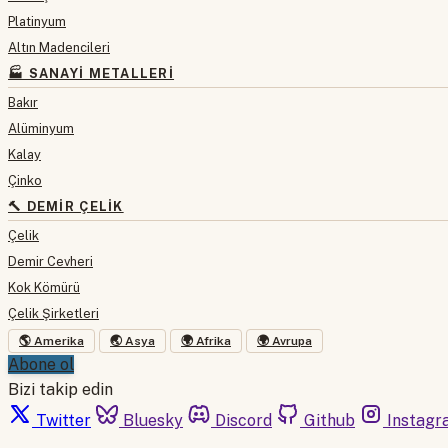
Platinyum
Altın Madencileri
🏭 SANAYI METALLERI
Bakır
Alüminyum
Kalay
Çinko
🔨 DEMIR ÇELIK
Çelik
Demir Cevheri
Kok Kömürü
Çelik Şirketleri
🌎 Amerika
🌏 Asya
🌍 Afrika
🌍 Avrupa
Abone ol
Bizi takip edin
Twitter
Bluesky
Discord
Github
Instagr