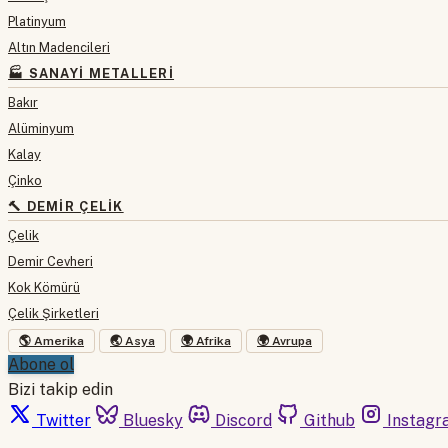
Platinyum
Altın Madencileri
🏭 SANAYI METALLERI
Bakır
Alüminyum
Kalay
Çinko
🔨 DEMIR ÇELIK
Çelik
Demir Cevheri
Kok Kömürü
Çelik Şirketleri
🌎 Amerika
🌏 Asya
🌍 Afrika
🌍 Avrupa
Abone ol
Bizi takip edin
Twitter
Bluesky
Discord
Github
Instagr