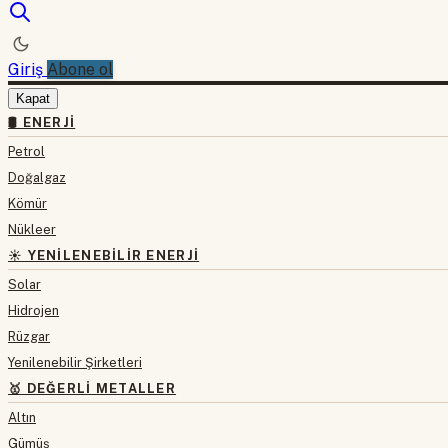
Giriş
Abone ol
Kapat
🛢 ENERJI
Petrol
Doğalgaz
Kömür
Nükleer
☀️ YENILENEBILIR ENERJI
Solar
Hidrojen
Rüzgar
Yenilenebilir Şirketleri
🥇 DEĞERLI METALLER
Altın
Gümüş