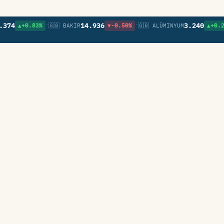
•
•
4
14.936
3.240
▲+0.83%
🇬🇧 BAKIR
▼-0.50%
🇬🇧 ALÜMINYUM
▲+0.26%