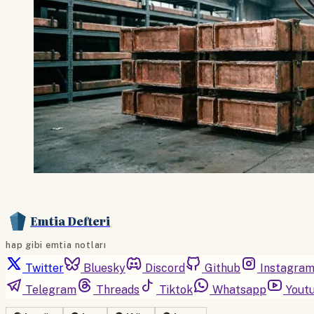
Emtia Defteri
hap gibi emtia notları
Twitter
Bluesky
Discord
Github
Instagra
Telegram
Threads
Tiktok
Whatsapp
Yout