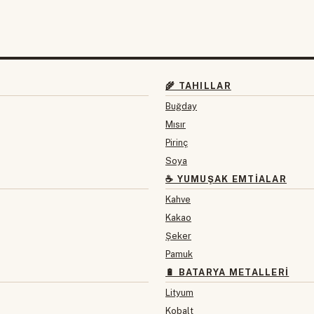
🌾 TAHILLAR
Buğday
Mısır
Pirinç
Soya
☕ YUMUŞAK EMTIALAR
Kahve
Kakao
Şeker
Pamuk
🔋 BATARYA METALLERI
Lityum
Kobalt