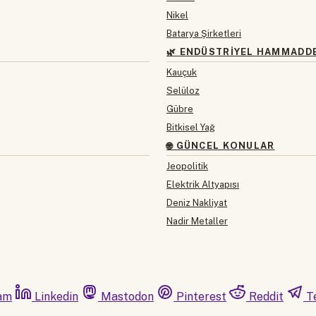
Nikel
Batarya Şirketleri
🌿 ENDÜSTRIYEL HAMMADD
Kauçuk
Selüloz
Gübre
Bitkisel Yağ
🌐 GÜNCEL KONULAR
Jeopolitik
Elektrik Altyapısı
Deniz Nakliyat
Nadir Metaller
am
Linkedin
Mastodon
Pinterest
Reddit
T