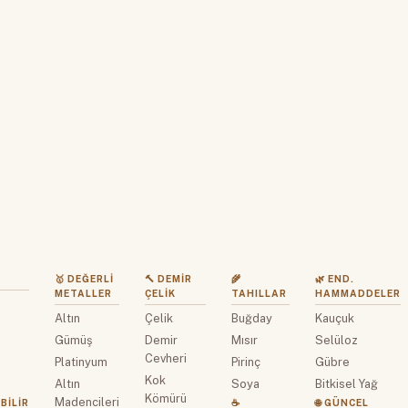
🥇 DEĞERLI
🔨 DEMIR
🌾
🌿 END.
METALLER
ÇELIK
TAHILLAR
HAMMADDELER
Altın
Çelik
Buğday
Kauçuk
z
Gümüş
Demir
Mısır
Selüloz
Cevheri
Platinyum
Pirinç
Gübre
Kok
Altın
Soya
Bitkisel Yağ
Kömürü
Madencileri
BILIR
☕
🌐 GÜNCEL