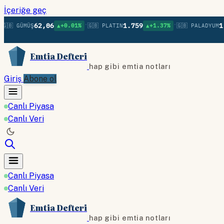
İçeriğe geç
•
•
62,06
1.759
1.37
🇧 GÜMÜŞ
▲+0.01%
🇬🇧 PLATIN
▲+1.37%
🇬🇧 PALADYUM
Emtia Defteri
hap gibi emtia notları
Giriş
Abone ol
Canlı Piyasa
Canlı Veri
Canlı Piyasa
Canlı Veri
Emtia Defteri
hap gibi emtia notları