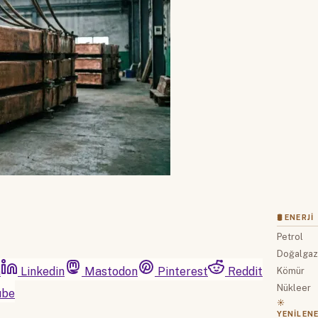
🛢 ENERJI
Petrol
Doğalga
m
Linkedin
Mastodon
Pinterest
Reddit
Kömür
Nükleer
ube
☀️
YENILENE