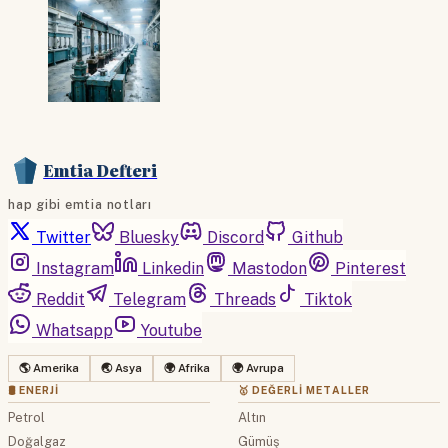
Emtia Defteri
hap gibi emtia notları
Twitter
Bluesky
Discord
Github
Instagram
Linkedin
Mastodon
Pinterest
Reddit
Telegram
Threads
Tiktok
Whatsapp
Youtube
🌎 Amerika
🌏 Asya
🌍 Afrika
🌍 Avrupa
🛢 ENERJI
🥇 DEĞERLI METALLER
Petrol
Altın
Doğalgaz
Gümüş