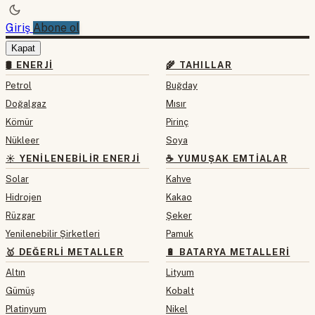
Giriş
Abone ol
Kapat
🛢 ENERJI
🌾 TAHILLAR
Petrol
Buğday
Doğalgaz
Mısır
Kömür
Pirinç
Nükleer
Soya
☀️ YENILENEBILIR ENERJI
☕ YUMUŞAK EMTIALAR
Solar
Kahve
Hidrojen
Kakao
Rüzgar
Şeker
Yenilenebilir Şirketleri
Pamuk
🥇 DEĞERLI METALLER
🔋 BATARYA METALLERI
Altın
Lityum
Gümüş
Kobalt
Platinyum
Nikel