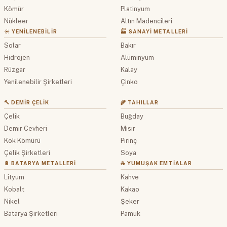
Kömür
Platinyum
Nükleer
Altın Madencileri
☀️ YENILENEBILIR
🏭 SANAYI METALLERI
Solar
Bakır
Hidrojen
Alüminyum
Rüzgar
Kalay
Yenilenebilir Şirketleri
Çinko
🔨 DEMIR ÇELIK
🌾 TAHILLAR
Çelik
Buğday
Demir Cevheri
Mısır
Kok Kömürü
Pirinç
Çelik Şirketleri
Soya
🔋 BATARYA METALLERI
☕ YUMUŞAK EMTIALAR
Lityum
Kahve
Kobalt
Kakao
Nikel
Şeker
Batarya Şirketleri
Pamuk