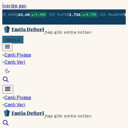
İçeriğe geç
•
•
63,60
1.736
1.
🇧 GÜMÜŞ
▲+3.40%
🇬🇧 PLATIN
▲+0.78%
🇬🇧 PALADYUM
Emtia Defteri
hap gibi emtia notları
Abone ol
Canlı Piyasa
Canlı Veri
Canlı Piyasa
Canlı Veri
Emtia Defteri
hap gibi emtia notları