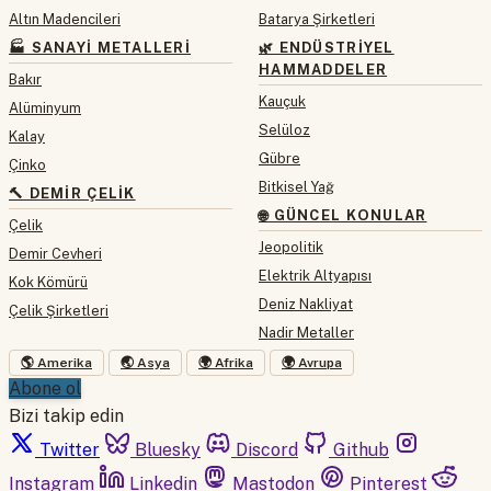
Altın Madencileri
Batarya Şirketleri
🏭 SANAYI METALLERI
🌿 ENDÜSTRIYEL
HAMMADDELER
Bakır
Kauçuk
Alüminyum
Selüloz
Kalay
Gübre
Çinko
Bitkisel Yağ
🔨 DEMIR ÇELIK
🌐 GÜNCEL KONULAR
Çelik
Jeopolitik
Demir Cevheri
Elektrik Altyapısı
Kok Kömürü
Deniz Nakliyat
Çelik Şirketleri
Nadir Metaller
🌎 Amerika
🌏 Asya
🌍 Afrika
🌍 Avrupa
Abone ol
Bizi takip edin
Twitter
Bluesky
Discord
Github
Instagram
Linkedin
Mastodon
Pinterest