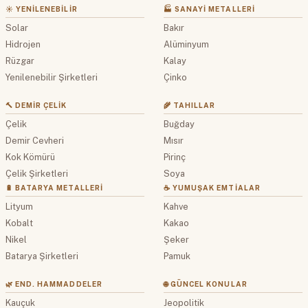
☀️ YENILENEBILIR
🏭 SANAYI METALLERI
Solar
Bakır
Hidrojen
Alüminyum
Rüzgar
Kalay
Yenilenebilir Şirketleri
Çinko
🔨 DEMIR ÇELIK
🌾 TAHILLAR
Çelik
Buğday
Demir Cevheri
Mısır
Kok Kömürü
Pirinç
Çelik Şirketleri
Soya
🔋 BATARYA METALLERI
☕ YUMUŞAK EMTIALAR
Lityum
Kahve
Kobalt
Kakao
Nikel
Şeker
Batarya Şirketleri
Pamuk
🌿 END. HAMMADDELER
🌐 GÜNCEL KONULAR
Kauçuk
Jeopolitik