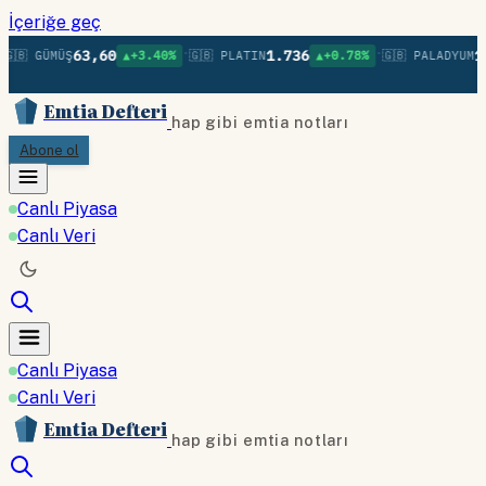
İçeriğe geç
•
•
63,60
1.736
1.
🇬🇧 GÜMÜŞ
▲+3.40%
🇬🇧 PLATIN
▲+0.78%
🇬🇧 PALADYUM
Emtia Defteri
hap gibi emtia notları
Abone ol
Canlı Piyasa
Canlı Veri
Canlı Piyasa
Canlı Veri
Emtia Defteri
hap gibi emtia notları