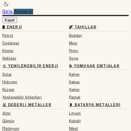
Giriş
Abone ol
Kapat
🛢 ENERJI
🌾 TAHILLAR
Petrol
Buğday
Doğalgaz
Mısır
Kömür
Pirinç
Nükleer
Soya
☀️ YENILENEBILIR ENERJI
☕ YUMUŞAK EMTIALAR
Solar
Kahve
Hidrojen
Kakao
Rüzgar
Şeker
Yenilenebilir Şirketleri
Pamuk
🥇 DEĞERLI METALLER
🔋 BATARYA METALLERI
Altın
Lityum
Gümüş
Kobalt
Platinyum
Nikel