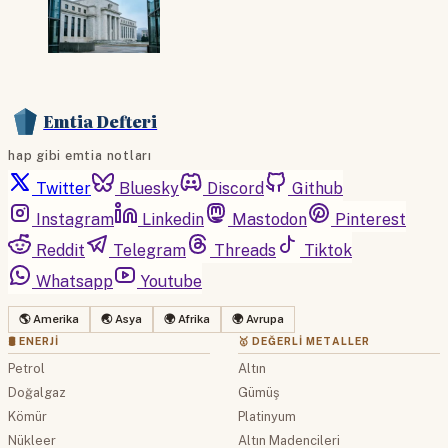
Emtia Defteri
hap gibi emtia notları
Twitter
Bluesky
Discord
Github
Instagram
Linkedin
Mastodon
Pinterest
Reddit
Telegram
Threads
Tiktok
Whatsapp
Youtube
🌎 Amerika
🌏 Asya
🌍 Afrika
🌍 Avrupa
🛢 ENERJI
🥇 DEĞERLI METALLER
Petrol
Altın
Doğalgaz
Gümüş
Kömür
Platinyum
Nükleer
Altın Madencileri