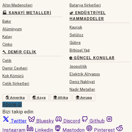
Altın Madencileri
Batarya Şirketleri
🏭 SANAYI METALLERI
🌿 ENDÜSTRIYEL
HAMMADDELER
Bakır
Kauçuk
Alüminyum
Selüloz
Kalay
Gübre
Çinko
Bitkisel Yağ
🔨 DEMIR ÇELIK
🌐 GÜNCEL KONULAR
Çelik
Jeopolitik
Demir Cevheri
Elektrik Altyapısı
Kok Kömürü
Deniz Nakliyat
Çelik Şirketleri
Nadir Metaller
🌎 Amerika
🌏 Asya
🌍 Afrika
🌍 Avrupa
Abone ol
Bizi takip edin
Twitter
Bluesky
Discord
Github
Instagram
Linkedin
Mastodon
Pinterest