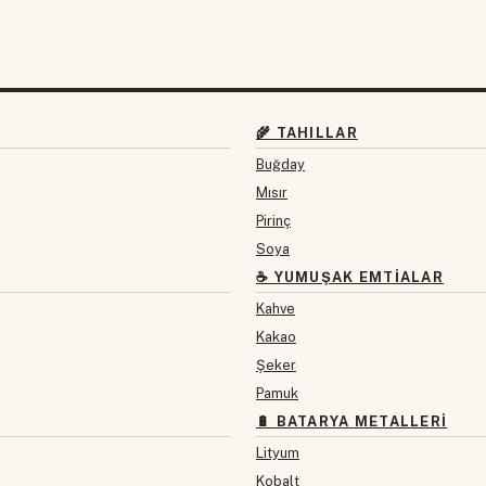
🌾 TAHILLAR
Buğday
Mısır
Pirinç
Soya
☕ YUMUŞAK EMTIALAR
Kahve
Kakao
Şeker
Pamuk
🔋 BATARYA METALLERI
Lityum
Kobalt