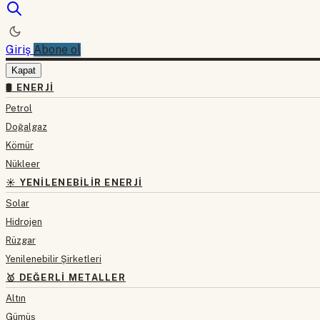
Giriş
Abone ol
Kapat
🛢 ENERJI
Petrol
Doğalgaz
Kömür
Nükleer
☀️ YENILENEBILIR ENERJI
Solar
Hidrojen
Rüzgar
Yenilenebilir Şirketleri
🥇 DEĞERLI METALLER
Altın
Gümüş