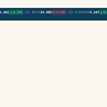
•
•
92
14.985
3.247
▲+2.21%
🇬🇧 BAKIR
▼-0.17%
🇬🇧 ALÜMINYUM
▲+0.46