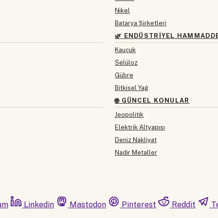
Nikel
Batarya Şirketleri
🌿 ENDÜSTRIYEL HAMMADD
Kauçuk
Selüloz
Gübre
Bitkisel Yağ
🌐 GÜNCEL KONULAR
Jeopolitik
Elektrik Altyapısı
Deniz Nakliyat
Nadir Metaller
am
Linkedin
Mastodon
Pinterest
Reddit
T