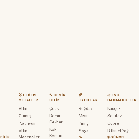
🥇 DEĞERLI
🔨 DEMIR
🌾
🌿 END.
METALLER
ÇELIK
TAHILLAR
HAMMADDELER
Altın
Çelik
Buğday
Kauçuk
z
Gümüş
Demir
Mısır
Selüloz
Cevheri
Platinyum
Pirinç
Gübre
Kok
Altın
Soya
Bitkisel Yağ
Kömürü
Madencileri
BILIR
☕
🌐 GÜNCEL