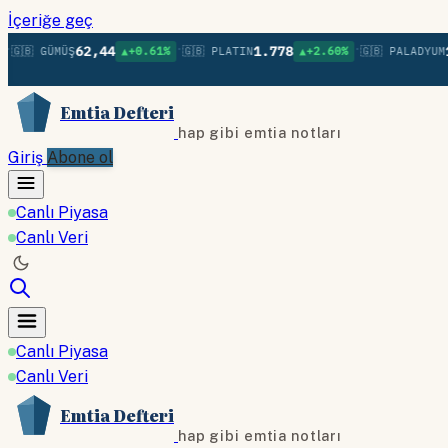
İçeriğe geç
•
•
62,44
1.778
1.3
🇧 GÜMÜŞ
▲+0.61%
🇬🇧 PLATIN
▲+2.60%
🇬🇧 PALADYUM
Emtia Defteri
hap gibi emtia notları
Giriş
Abone ol
Canlı Piyasa
Canlı Veri
Canlı Piyasa
Canlı Veri
Emtia Defteri
hap gibi emtia notları