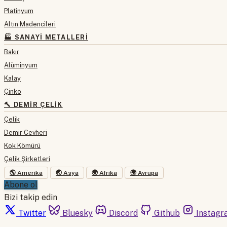
Platinyum
Altın Madencileri
🏭 SANAYI METALLERI
Bakır
Alüminyum
Kalay
Çinko
🔨 DEMIR ÇELIK
Çelik
Demir Cevheri
Kok Kömürü
Çelik Şirketleri
🌎 Amerika
🌏 Asya
🌍 Afrika
🌍 Avrupa
Abone ol
Bizi takip edin
Twitter
Bluesky
Discord
Github
Instagr