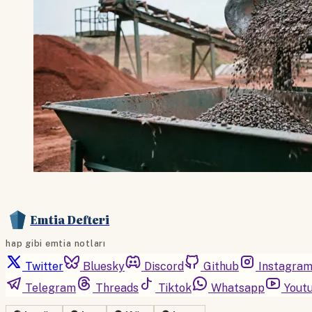
Emtia Defteri
hap gibi emtia notları
Twitter
Bluesky
Discord
Github
Instagra
Telegram
Threads
Tiktok
Whatsapp
Yout