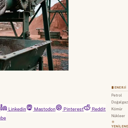
🛢 ENERJI
Petrol
Doğalga
m
Linkedin
Mastodon
Pinterest
Reddit
Kömür
Nükleer
ube
☀️
YENILENE