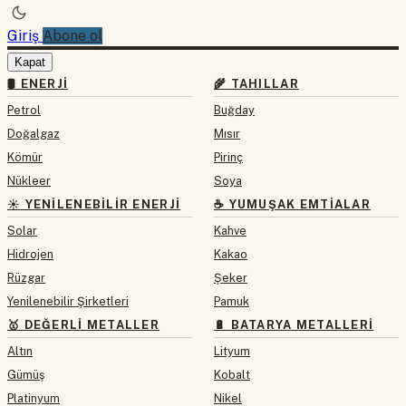
Giriş
Abone ol
Kapat
🛢 ENERJI
🌾 TAHILLAR
Petrol
Buğday
Doğalgaz
Mısır
Kömür
Pirinç
Nükleer
Soya
☀️ YENILENEBILIR ENERJI
☕ YUMUŞAK EMTIALAR
Solar
Kahve
Hidrojen
Kakao
Rüzgar
Şeker
Yenilenebilir Şirketleri
Pamuk
🥇 DEĞERLI METALLER
🔋 BATARYA METALLERI
Altın
Lityum
Gümüş
Kobalt
Platinyum
Nikel