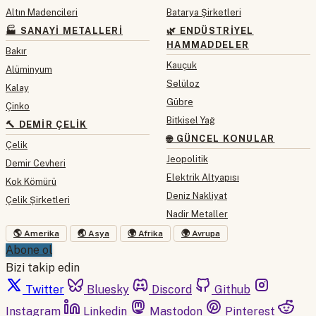
Altın Madencileri
Batarya Şirketleri
🏭 SANAYI METALLERI
🌿 ENDÜSTRIYEL
HAMMADDELER
Bakır
Kauçuk
Alüminyum
Selüloz
Kalay
Gübre
Çinko
Bitkisel Yağ
🔨 DEMIR ÇELIK
🌐 GÜNCEL KONULAR
Çelik
Jeopolitik
Demir Cevheri
Elektrik Altyapısı
Kok Kömürü
Deniz Nakliyat
Çelik Şirketleri
Nadir Metaller
🌎 Amerika
🌏 Asya
🌍 Afrika
🌍 Avrupa
Abone ol
Bizi takip edin
Twitter
Bluesky
Discord
Github
Instagram
Linkedin
Mastodon
Pinterest