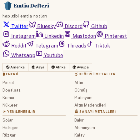
Emtia Defteri
hap gibi emtia notları
Twitter
Bluesky
Discord
Github
Instagram
Linkedin
Mastodon
Pinterest
Reddit
Telegram
Threads
Tiktok
Whatsapp
Youtube
🌎 Amerika
🌏 Asya
🌍 Afrika
🌍 Avrupa
🛢 ENERJI
🥇 DEĞERLI METALLER
Petrol
Altın
Doğalgaz
Gümüş
Kömür
Platinyum
Nükleer
Altın Madencileri
☀️ YENILENEBILIR
🏭 SANAYI METALLERI
Solar
Bakır
Hidrojen
Alüminyum
Rüzgar
Kalay