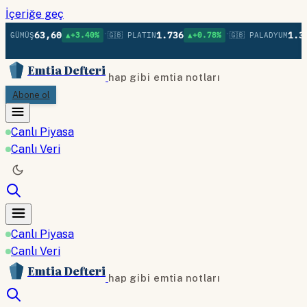
İçeriğe geç
•
•
63,60
1.736
1.37
 GÜMÜŞ
▲+3.40%
🇬🇧 PLATIN
▲+0.78%
🇬🇧 PALADYUM
Emtia Defteri
hap gibi emtia notları
Abone ol
Canlı Piyasa
Canlı Veri
Canlı Piyasa
Canlı Veri
Emtia Defteri
hap gibi emtia notları