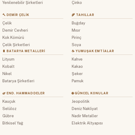
Yenilenebilir Şirketleri
Çinko
🔨 DEMIR ÇELIK
🌾 TAHILLAR
Çelik
Buğday
Demir Cevheri
Mısır
Kok Kömürü
Pirinç
Çelik Şirketleri
Soya
🔋 BATARYA METALLERI
☕ YUMUŞAK EMTIALAR
Lityum
Kahve
Kobalt
Kakao
Nikel
Şeker
Batarya Şirketleri
Pamuk
🌿 END. HAMMADDELER
🌐 GÜNCEL KONULAR
Kauçuk
Jeopolitik
Selüloz
Deniz Nakliyat
Gübre
Nadir Metaller
Bitkisel Yağ
Elektrik Altyapısı